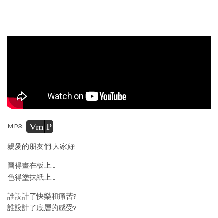
Vm
P
MP3:
親愛的朋友們:大家好!
圖得畫在板上…
色得塗抹紙上…
誰設計了快樂和痛苦?
誰設計了底層的感受?