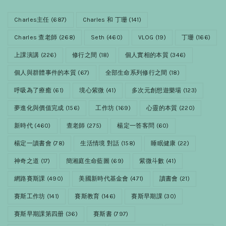
Charles主任
(687)
Charles 和 丁珊
(141)
Charles 查老師
(268)
Seth
(460)
VLOG
(19)
丁珊
(166)
上課演講
(226)
修行之間
(18)
個人實相的本質
(346)
個人與群體事件的本質
(67)
全部生命系列修行之間
(18)
呼吸為了療癒
(61)
境心紫微
(41)
多次元創想遊樂場
(123)
夢進化與價值完成
(156)
工作坊
(169)
心靈的本質
(220)
新時代
(460)
查老師
(275)
楊定一答客問
(60)
楊定一讀書會
(78)
生活情境 對話
(158)
睡眠健康
(22)
神奇之道
(17)
簡湘庭生命藍圖
(69)
紫微斗數
(41)
網路賽斯課
(490)
美國新時代基金會
(471)
讀書會
(21)
賽斯工作坊
(141)
賽斯教育
(146)
賽斯早期課
(30)
賽斯早期課第四册
(36)
賽斯書
(797)