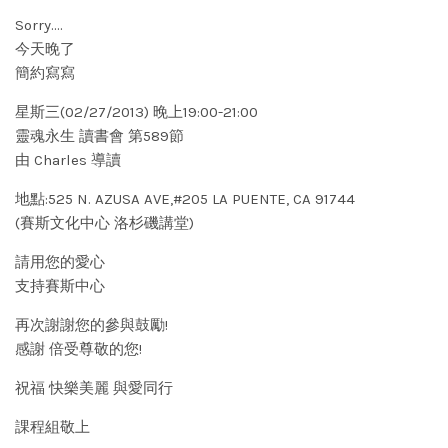
Sorry….
今天晚了
簡約寫寫
星斯三(02/27/2013) 晚上19:00-21:00
靈魂永生 讀書會 第589節
由 Charles 導讀
地點:525 N. AZUSA AVE,#205 LA PUENTE, CA 91744
(賽斯文化中心 洛杉磯講堂)
請用您的愛心
支持賽斯中心
再次謝謝您的參與鼓勵!
感謝 倍受尊敬的您!
祝福 快樂美麗 與愛同行
課程組敬上