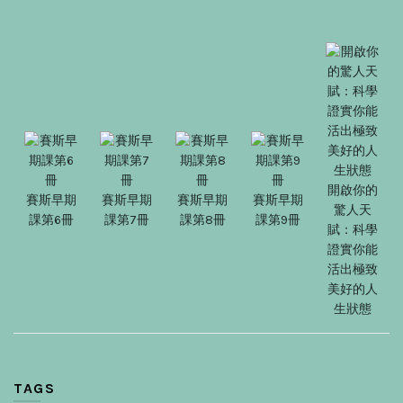
開啟你的
賽斯早期
賽斯早期
賽斯早期
賽斯早期
驚人天
課第6冊
課第7冊
課第8冊
課第9冊
賦：科學
證實你能
活出極致
美好的人
生狀態
TAGS