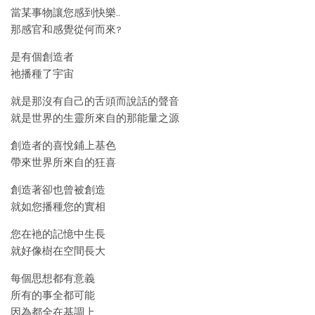
當某事物讓您感到快樂..
那感官和感覺從何而來?
是有個創造者
祂播種了宇宙
就是那沒有自己的舌頭而說話的聲音
就是世界的生靈所來自的那能量之源
創造者的喜悅鋪上基色
帶來世界所來自的狂喜
創造著卻也曾被創造
就如您播種您的實相
您在衪的記憶中生長
就好像樹在空間長大
每個思想都有意義
所有的事全都可能
因為都全在基調上