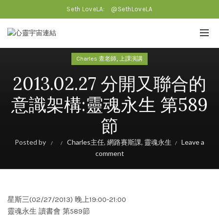
Seth LoveLA:
@SethLoveLA
,
Charles 查老師
上課演講
2013.02.27 分開又聯合的
意識架構:靈魂永生 第589
節
Posted by
Charles主任
,
網路賽斯課
,
靈魂永生
Leave a
comment
星斯三(02/27/2013) 晚上19:00-21:00
靈魂永生 讀書會 第589節