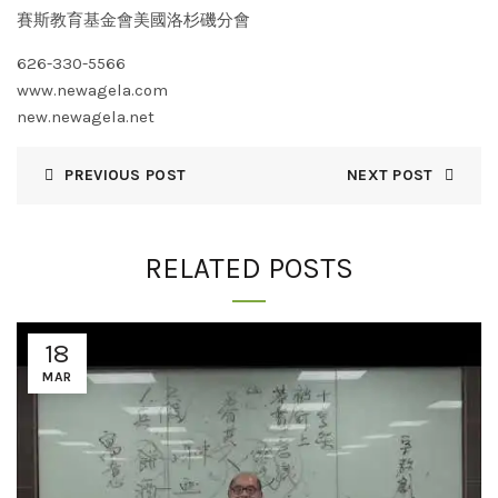
賽斯教育基金會美國洛杉磯分會
626-330-5566
www.newagela.com
new.newagela.net
PREVIOUS POST
NEXT POST
RELATED POSTS
18
MAR