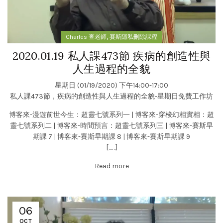
,
Charles 查老師
賽斯隱私刪除課程
2020.01.19 私人課473節 疾病的創造性與
人生過程的全貌
星期日 (01/19/2020) 下午14:00-17:00
私人課473節，疾病的創造性與人生過程的全貌-星期日免費工作坊
博客來-漫遊前世今生：超靈七號系列一
|
博客來-穿梭幻相實相：超
靈七號系列二
|
博客來-時間預言：超靈七號系列三
|
博客來-賽斯早
期課 7
|
博客來-賽斯早期課 8
|
博客來-賽斯早期課 9
[……]
Read more
06
OCT