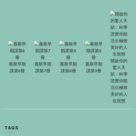
開啟你的
賽斯早期
賽斯早期
賽斯早期
賽斯早期
驚人天
課第6冊
課第7冊
課第8冊
課第9冊
賦：科學
證實你能
活出極致
美好的人
生狀態
TAGS