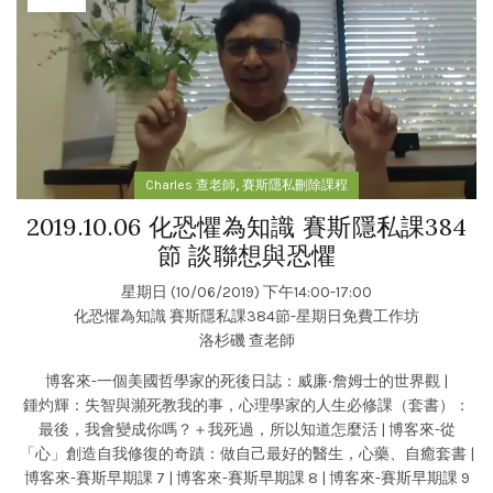
,
Charles 查老師
賽斯隱私刪除課程
2019.10.06 化恐懼為知識 賽斯隱私課384
節 談聯想與恐懼
星期日 (10/06/2019) 下午14:00-17:00
化恐懼為知識 賽斯隱私課384節-星期日免費工作坊
洛杉磯 查老師
博客來-一個美國哲學家的死後日誌：威廉‧詹姆士的世界觀
|
鍾灼輝：失智與瀕死教我的事，心理學家的人生必修課（套書）：
最後，我會變成你嗎？＋我死過，所以知道怎麼活
|
博客來-從
「心」創造自我修復的奇蹟：做自己最好的醫生，心藥、自癒套書
|
博客來-賽斯早期課 7
|
博客來-賽斯早期課 8
|
博客來-賽斯早期課 9