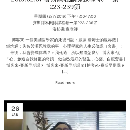
223-239節
星期四 (2/7/2019) 下午14:00-17:00
賽斯隱私刪除課程卷一第223-239節
洛杉磯 查老師
博客來-一個美國哲學家的死後日誌：威廉‧詹姆士的世界觀
|
鍾灼輝：失智與瀕死教我的事，心理學家的人生必修課（套書）：
最後，我會變成你嗎？＋我死過，所以知道怎麼活
|
博客來-從
「心」創造自我修復的奇蹟：做自己最好的醫生，心藥、自癒套書
|
博客來-賽斯早期課 7
|
博客來-賽斯早期課 8
|
博客來-賽斯早期課 9
[……]
Read more
26
JAN