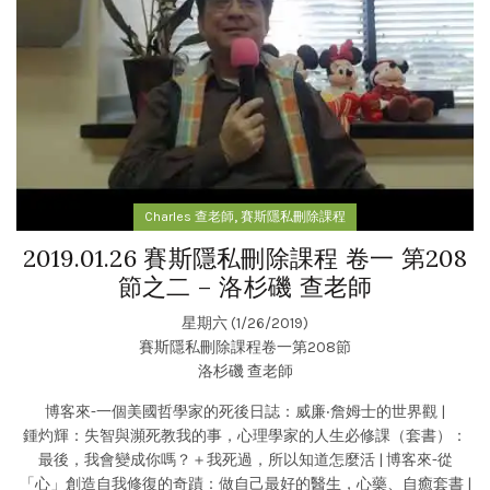
,
Charles 查老師
賽斯隱私刪除課程
2019.01.26 賽斯隱私刪除課程 卷一 第208
節之二 – 洛杉磯 查老師
星期六 (1/26/2019)
賽斯隱私刪除課程卷一第208節
洛杉磯 查老師
博客來-一個美國哲學家的死後日誌：威廉‧詹姆士的世界觀
|
鍾灼輝：失智與瀕死教我的事，心理學家的人生必修課（套書）：
最後，我會變成你嗎？＋我死過，所以知道怎麼活
|
博客來-從
「心」創造自我修復的奇蹟：做自己最好的醫生，心藥、自癒套書
|