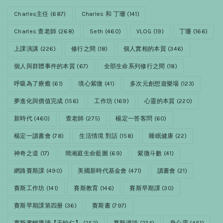
Charles主任
(687)
Charles 和 丁珊
(141)
Charles 查老師
(268)
Seth
(460)
VLOG
(19)
丁珊
(166)
上課演講
(226)
修行之間
(18)
個人實相的本質
(346)
個人與群體事件的本質
(67)
全部生命系列修行之間
(18)
呼吸為了療癒
(61)
境心紫微
(41)
多次元創想遊樂場
(123)
夢進化與價值完成
(156)
工作坊
(169)
心靈的本質
(220)
新時代
(460)
查老師
(275)
楊定一答客問
(60)
楊定一讀書會
(78)
生活情境 對話
(158)
睡眠健康
(22)
神奇之道
(17)
簡湘庭生命藍圖
(69)
紫微斗數
(41)
網路賽斯課
(490)
美國新時代基金會
(471)
讀書會
(21)
賽斯工作坊
(141)
賽斯教育
(146)
賽斯早期課
(30)
賽斯早期課第四册
(36)
賽斯書
(797)