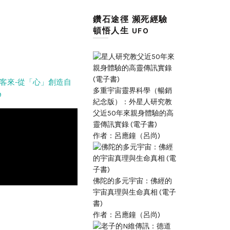
鑽石途徑 瀕死經驗
頓悟人生 UFO
客來-從「心」創造自
多重宇宙靈界科學（暢銷
9
紀念版）：外星人研究教
父近50年來親身體驗的高
靈傳訊實錄 (電子書)
作者：呂應鐘（呂尚)
佛陀的多元宇宙：佛經的
宇宙真理與生命真相 (電子
書)
作者：呂應鐘（呂尚)