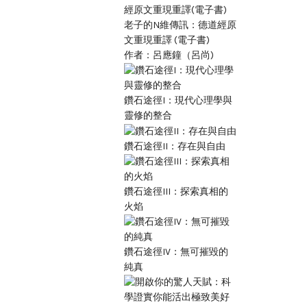
老子的N維傳訊：德道經原
文重現重譯 (電子書)
作者：呂應鐘（呂尚)
鑽石途徑I：現代心理學與
靈修的整合
鑽石途徑II：存在與自由
鑽石途徑III：探索真相的
火焰
鑽石途徑IV：無可摧毀的
純真