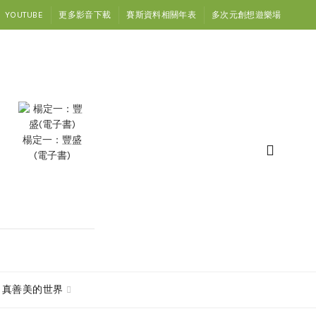
YOUTUBE
更多影音下載
賽斯資料相關年表
多次元創想遊樂場
楊定一：豐盛
(電子書)
真善美的世界