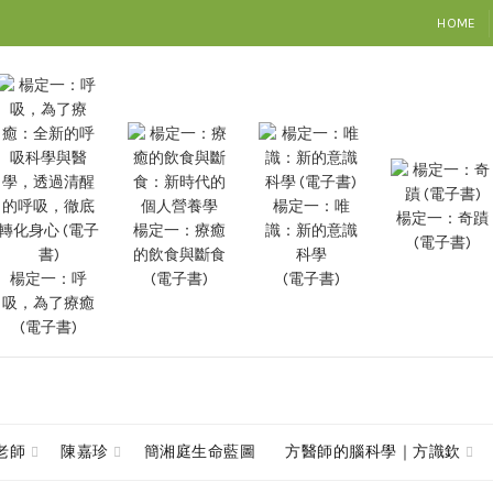
HOME
楊定一：唯
楊定一：奇蹟
楊定一：療癒
識：新的意識
(電子書)
的飲食與斷食
科學
楊定一：呼
(電子書)
(電子書)
吸，為了療癒
(電子書)
查老師
陳嘉珍
簡湘庭生命藍圖
方醫師的腦科學｜方識欽