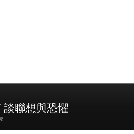
4節 談聯想與恐懼
程