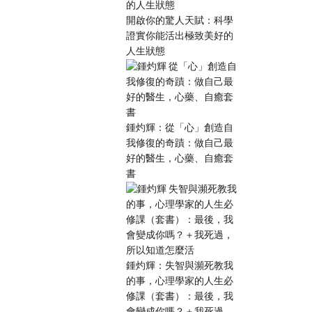
開啟你的驚人天賦：科學
證實你能活出極致美好的
人生狀態
鍾灼輝：從「心」創造自
我修復的奇蹟：做自己最
好的醫生，心藥、自癒套
書
鍾灼輝：失智與瀕死教我
的事，心理學家的人生必
修課（套書）：最後，我
會變成你嗎？＋我死過，