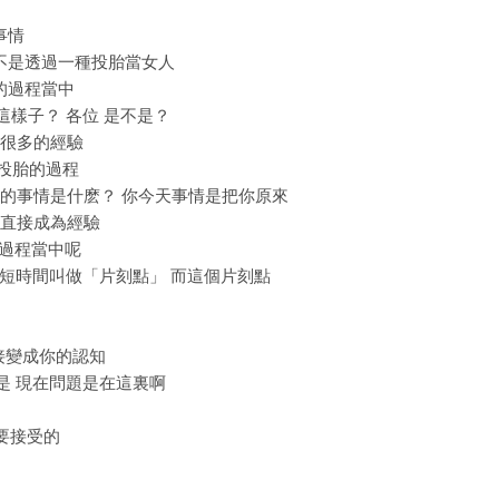
事情
是不是透過一種投胎當女人
人的過程當中
這樣子？ 各位 是不是？
 很多的經驗
在投胎的過程
天做的事情是什麽？ 你今天事情是把你原來
麽 直接成為經驗
個過程當中呢
個短短時間叫做「片刻點」 而這個片刻點
直接變成你的認知
可是 現在問題是在這裏啊
你要接受的