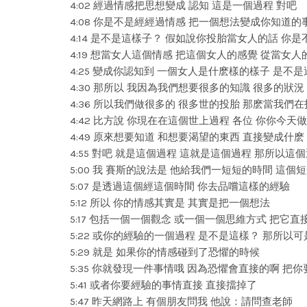
4:02 經過情感把思想變成 認知 這是一個過程 對吧
4:08 你是不是經經過情感 把一個想法變成你知道的
4:14 是不是這樣子？ 假如說你投胎當女人的話 你
4:19 想當女人這個情感 把這個女人的感覺 從當女
4:25 變成你認知到 一個女人是什麽樣的樣子 是不是
4:30 那所以 我因為我們想要很多的知識 很多的狀況
4:36 所以我們做很多的 很多世的投胎 那麽當我們
4:42 比方說 你現在在這個世上過程 各位 你你今
4:49 原來想要知道 和想要渴望的東西 直接變成什
4:55 對吧 就是這個過程 這就是這個過程 那所以這
5:00 我 賽斯的說法是 他給我們一短短的時間 這
5:07 是透過這個經這個時間 你去品嚐這樣的經驗
5:12 所以 你的情感其實是 其實是把一個想法
5:17 包括一個一個觀念 或一個一個思維方式 把它
5:22 或你的經驗的一個過程 是不是這樣？ 那所以
5:29 就是 如果你的情感碰到了恐懼的時候
5:35 你就發現一件事情哦 因為恐懼會直接的啊 把
5:41 或者你要經驗的事情直接 直接擋掉了
5:47 昨天網路上 有個朋友問我 他說：請問查老師