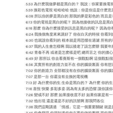
5:53 為什麽我做夢都是黑白的？ 我說：你家要換電
5:59 換彩色電視 哈哈哈哈 他說：你是你這是什
6:08 所以你的夢是黑白的 那我的夢是彩色的 而且
6:13 你的電視是黑白的呢？ 因為他接收的訊息是黑
6:18 那麽 你為什麽接受的訊息是黑白的呢？ 因為
6:24 我換個角度來來講好了 你在白天的時候 你看
6:30 也就說你看到的 根本就是用恐懼在過濾 所有
6:37 我的人生會怎樣啊 我以後老了該怎麽辦 我要
6:42 青春不再 或者是怎麽樣是吧 總而言之 你的
6:49 好 那所以 你去看賽斯有一個觀點啊 這個觀點
6:56 其實所有的創造力並不在 你的腦袋裏面 你有
7:02 你的創造力 全部都沒有在你的腦袋裏面 你的
7:07 是那一台 你還沒有去換的電視機
7:13 好 為什麽你的生 生命是黑白的？ 為什麽 你
7:18 喜悅 快樂 多彩多姿 因為有太多的恐懼 讓你讓
7:26 變成不好 那麽 如果接收度不好 如果你家是
7:32 他出現 還是還是不好的訊號啊 那我問各位
7:38 我們這剛講過 「情感」它是一個重要關鍵 