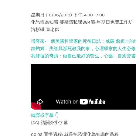
星期日 (10/06/2019) 下午14:00-17:00
化恐懼為知識 賽斯隱私課384節-星期日免費工作坊
洛杉磯 查老師
博客來-一個美國哲學家的死後日誌：威廉‧詹姆士的
鍾灼輝：失智與瀕死教我的事，心理學家的人生必修
我修復的奇蹟：做自己最好的醫生，心藥、自癒套書
轉譯或字幕 👇
[CC] 請開外掛字幕
00:05 開悟過程: 就是把恐懼化為知識的過程