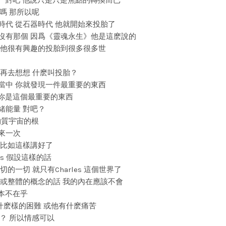
來了 對吧 他說只是只是焦點的轉換而已
對嗎 那所以呢
古時代 從石器時代 他就開始來投胎了
講 沒有那個 因爲《靈魂永生》他是這麽說的
了 他很有興趣的投胎到很多很多世
 你再去想想 什麽叫投胎？
書當中 你就發現一件最重要的東西
訴你是這個最重要的東西
情緒能量 對吧？
是物質宇宙的根
又來一次
吧 比如這樣講好了
es 假設這樣的話
切的一切 就只有Charles 這個世界了
在 或整體的概念的話 我的內在應該不會
根本不在乎
他碰到什麽樣的困難 或他有什麽痛苦
吧？ 所以情感可以