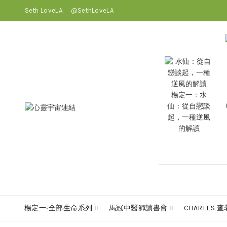
Seth LoveLA:
@SethLoveLA
楊定一：水
仙：從自戀談
起，一種逆風
的解讀
楊定一‧全部生命系列
馬冠中醫師讀書會
CHARLES 