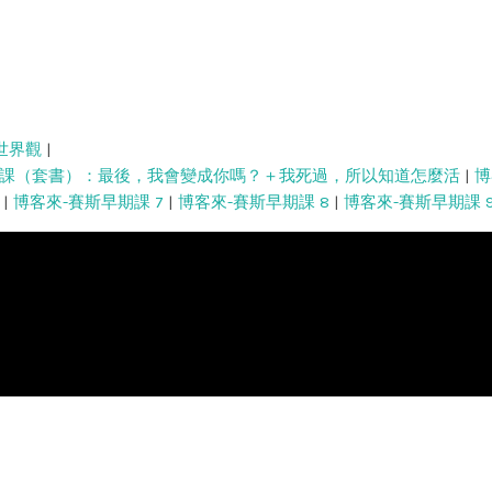
世界觀
|
課（套書）：最後，我會變成你嗎？＋我死過，所以知道怎麼活
|
博
|
博客來-賽斯早期課 7
|
博客來-賽斯早期課 8
|
博客來-賽斯早期課 