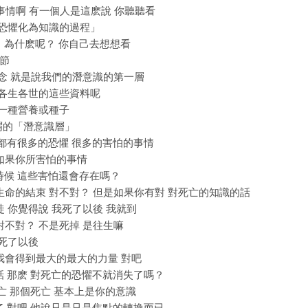
件事情啊 有一個人是這麽說 你聽聽看
把恐懼化為知識的過程」
」 為什麽呢？ 你自己去想想看
8節
概念 就是說我們的潛意識的第一層
們各生各世的這些資料呢
種一種營養或種子
所謂的「潛意識層」
上都有很多的恐懼 很多的害怕的事情
 如果你所害怕的事情
的時候 這些害怕還會存在嗎？
就是生命的結束 對不對？ 但是如果你有對 對死亡的知識的話
徒 你覺得說 我死了以後 我就到
 對不對？ 不是死掉 是往生嘛
我死了以後
呢 我會得到最大的最大的力量 對吧
的話 那麽 對死亡的恐懼不就消失了嗎？
死亡 那個死亡 基本上是你的意識