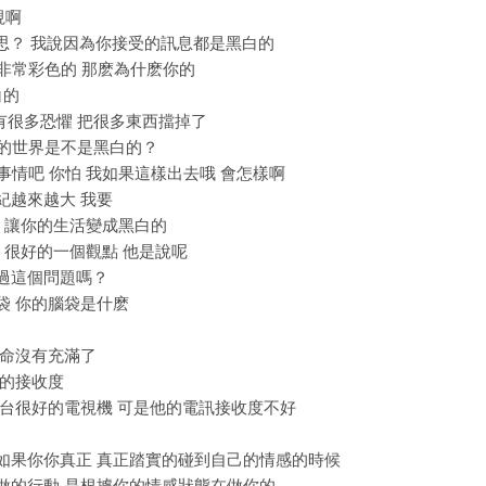
視啊
麽意思？ 我說因為你接受的訊息都是黑白的
是非常彩色的 那麽為什麽你的
白的
你有很多恐懼 把很多東西擋掉了
到的世界是不是黑白的？
的事情吧 你怕 我如果這樣出去哦 會怎樣啊
年紀越來越大 我要
擔心 讓你的生活變成黑白的
很 很好的一個觀點 他是說呢
想過這個問題嗎？
腦袋 你的腦袋是什麽
的生命沒有充滿了
你的接收度
有一台很好的電視機 可是他的電訊接收度不好
就是如果你你真正 真正踏實的碰到自己的情感的時候