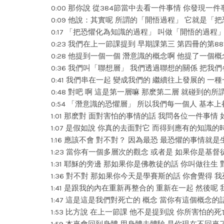
0:00 那你說 從384節當中去看一件事情 你發現一
0:09 他說：其實呢 所謂的「開悟過程」 它就是「
0:17 「把恐懼化為知識的過程」 叫做「開悟的過程
0:23 我們在上一節課提到 早期課第三 第四冊的第8
0:28 他提到一個一個 潛意識的概念啊 他提了一個
0:36 我們叫「聯想層」 我們透過聯想的關係 把我
0:41 我們串在一起 變成我們的 繼續往上發展的 一
0:48 對吧 啊 這是第一層嘛 那麽第二層 就碰到的
0:54 「潛意識的恐懼層」 所以我們每一個人 基本
1:01 那麽對 面對害怕的事情的話 我問各位一件事情
1:07 是假如說 你真的去面對它 而得到應有的知識
1:16 應該不會 對不對？ 因為最恐 最恐懼的事情
1:23 當你有一個多層次的觀念 或者是 如果你是基督
1:31 耶穌的旁邊 那如果你是佛教徒的話 你叫做往生
1:36 對不對 那如果你今天是學賽斯的話 你會覺得 
1:41 是跟我的內在重新再整合的 重新在一起 然後
1:47 這是這是我們對死亡的 概念 當你有這個概念
1:53 比方說 在上一節課 他不是提到說 你所害怕的