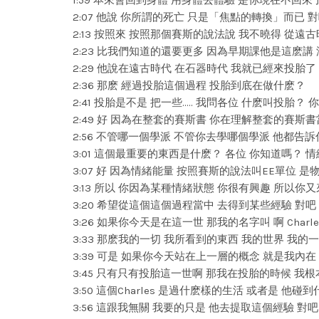
1:59 本來會回到身體 用身體去體驗 是你現在不回
2:07 他說 你所謂的死亡 只是「焦點的轉換」而已 
2:13 按照來 按照那個賽斯的說法說 我不曉得 從遠
2:23 比我們知道的還要更多 因為早期課他是這麽
2:29 他說在遠古時代 在石器時代 我就已經來投胎
2:36 那麽 經過投胎這個過程 投胎到底在做什麽？
2:41 投胎是不是 把一些….. 我問各位 什麽叫投胎？
2:49 好 因為在整套的賽斯書 你在理解整套的賽斯
2:56 不管哪一個學派 不管你去學哪個學派 他都告
3:01 這個最重要的東西是什麽？ 各位 你知道嗎？ 
3:07 好 因為情緒能量 按照賽斯的說法叫EE單位 
3:13 所以 你因為某種情緒狀態 你很有興趣 所以你
3:20 希望從這個這個過程當中 去得到某些經驗 對
3:26 如果你今天是在這一世 那我的名字叫 啊 Charl
3:33 那麽我的一切 我所看到的東西 我的世界 我的一
3:39 可是 如果你今天站在上一層的概念 就是我內
3:45 只有只有投胎這一世啊 那我在投胎的時候 我
3:50 這個Charles 是過什麽樣的生活 或者是 
3:56 這跟我無關 我要的只是 他去提取這個經驗 對