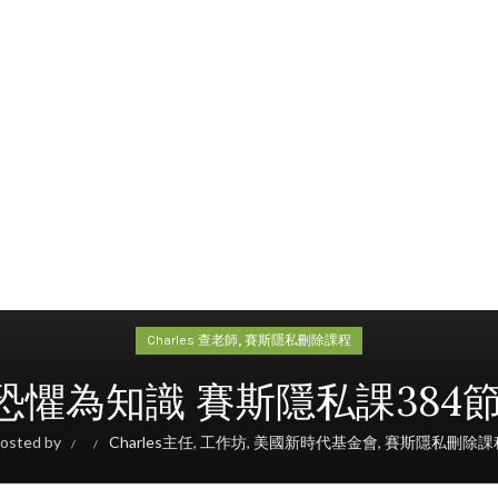
,
Charles 查老師
賽斯隱私刪除課程
06 化恐懼為知識 賽斯隱私課38
osted by
Charles主任
,
工作坊
,
美國新時代基金會
,
賽斯隱私刪除課