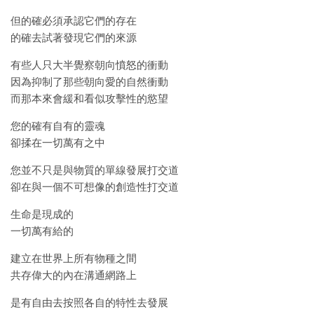
但的確必須承認它們的存在
的確去試著發現它們的來源
有些人只大半覺察朝向憤怒的衝動
因為抑制了那些朝向愛的自然衝動
而那本來會緩和看似攻擊性的慾望
您的確有自有的靈魂
卻揉在一切萬有之中
您並不只是與物質的單線發展打交道
卻在與一個不可想像的創造性打交道
生命是現成的
一切萬有給的
建立在世界上所有物種之間
共存偉大的內在溝通網路上
是有自由去按照各自的特性去發展