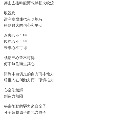
德山去接時龍潭忽然把火吹熄..
敬祝您…
當今晚燈籠把火吹熄時
得到最大的信心和平安
過去心不可得
現在心不可得
未來心不可得
既然三心皆不可得
何不無住而生其心
回到本自俱足的自力而非他力
尊重內在與動力而非環境推力
心空則第歸
創造力無限
秘密衝動的驅力來自全子
分子超越原子而包含原子