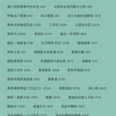
個人與群體事件的本質
(67)
全部生命系列修行之間
(18)
呼吸為了療癒
(61)
境心紫微
(41)
多次元創想遊樂場
(123)
夢進化與價值完成
(156)
工作坊
(169)
心靈的本質
(220)
新時代
(460)
查老師
(275)
楊定一答客問
(60)
楊定一讀書會
(78)
生活情境 對話
(158)
睡眠健康
(22)
神奇之道
(17)
簡湘庭生命藍圖
(69)
紫微斗數
(41)
網路賽斯課
(490)
美國新時代基金會
(471)
讀書會
(21)
賽斯工作坊
(141)
賽斯教育
(146)
賽斯早期課
(30)
賽斯早期課第四册
(36)
賽斯書
(797)
賽斯書輕導讀【王怡仁】
(252)
賽斯漫談
(274)
身心靈
(461)
轉吧！創夢大叔
(210)
醒覺
(104)
開啟你的驚人天賦
(112)
陳嘉珍
(120)
靈魂永生
(121)
馬冠中醫師
(135)
馬冠中醫師ㄧ小小講堂
(105)
馬冠中醫師讀書會
(749)