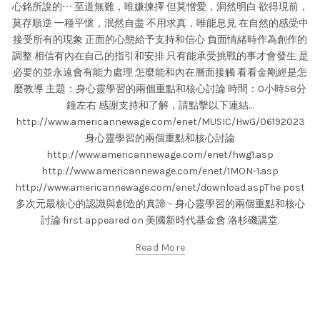
心銘所說的⋯ 至道無難，唯嫌揀擇 但莫憎愛，洞然明白 欲得現前，
莫存順逆 一種平懷，泯然自盡 不用求真，唯能息見 在自然的感受中
接受所有的現象 正面的心態給予支持和信心 負面情緒時作為創作的
調整 相信有內在自己的指引和安排 只有能承受挑戰的事才會發生 是
必要的並永遠會有能力處理 怎麼能和內在層面接觸 看看金剛經是怎
麼教導 主題：身心靈學習的兩個重點和核心討論 時間：0小時58分
鐘左右 感謝支持和了解，請點擊以下連結…
http://www.americannewage.com/enet/MUSIC/HwG/06192023
身心靈學習的兩個重點和核心討論
http://www.americannewage.com/enet/hwg1.asp
http://www.americannewage.com/enet/1MON-1.asp
http://www.americannewage.com/enet/download.aspThe post
多次元最核心的認識與創造的真諦 – 身心靈學習的兩個重點和核心
討論 first appeared on 美國新時代基金會 洛杉磯講堂.
Read More