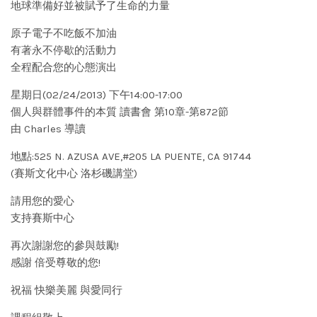
地球準備好並被賦予了生命的力量
原子電子不吃飯不加油
有著永不停歇的活動力
全程配合您的心態演出
星期日(02/24/2013) 下午14:00-17:00
個人與群體事件的本質 讀書會 第10章-第872節
由 Charles 導讀
地點:525 N. AZUSA AVE,#205 LA PUENTE, CA 91744
(賽斯文化中心 洛杉磯講堂)
請用您的愛心
支持賽斯中心
再次謝謝您的參與鼓勵!
感謝 倍受尊敬的您!
祝福 快樂美麗 與愛同行