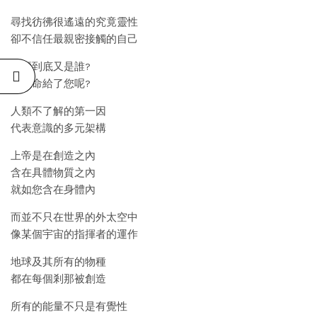
尋找彷彿很遙遠的究竟靈性
卻不信任最親密接觸的自己
那麼到底又是誰?
將生命給了您呢?
人類不了解的第一因
代表意識的多元架構
上帝是在創造之內
含在具體物質之內
就如您含在身體內
而並不只在世界的外太空中
像某個宇宙的指揮者的運作
地球及其所有的物種
都在每個剎那被創造
所有的能量不只是有覺性