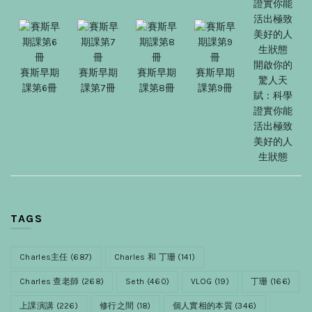
開啟你的
賽斯早期
賽斯早期
賽斯早期
賽斯早期
驚人天
課第6冊
課第7冊
課第8冊
課第9冊
賦：科學
證實你能
活出極致
美好的人
生狀態
TAGS
Charles主任
(687)
Charles 和 丁珊
(141)
Charles 查老師
(268)
Seth
(460)
VLOG
(19)
丁珊
(166)
上課演講
(226)
修行之間
(18)
個人實相的本質
(346)