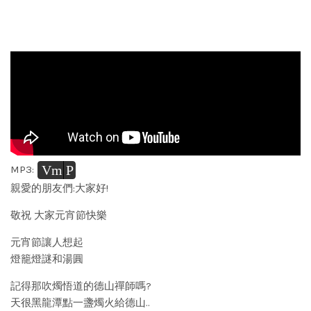
Vm
P
MP3:
親愛的朋友們:大家好!
敬祝 大家元宵節快樂
元宵節讓人想起
燈籠燈謎和湯圓
記得那吹燭悟道的德山禪師嗎?
天很黑龍潭點一盞燭火給德山..