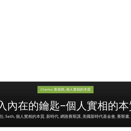
,
Charles 查老師
個人實相的本質
在的鑰匙–個人實相的本質 第64
主任
,
Seth
,
個人實相的本質
,
新時代
,
網路賽斯課
,
美國新時代基金會
,
賽斯書
,