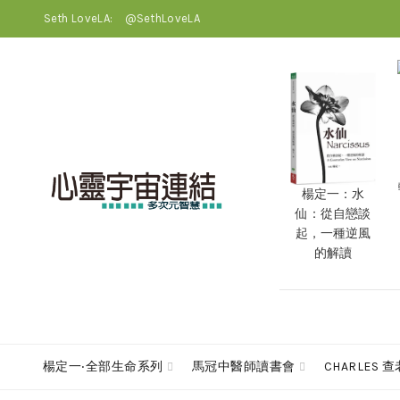
Seth LoveLA:
@SethLoveLA
楊定一：水
仙：從自戀談
起，一種逆風
的解讀
楊定一‧全部生命系列
馬冠中醫師讀書會
CHARLES 