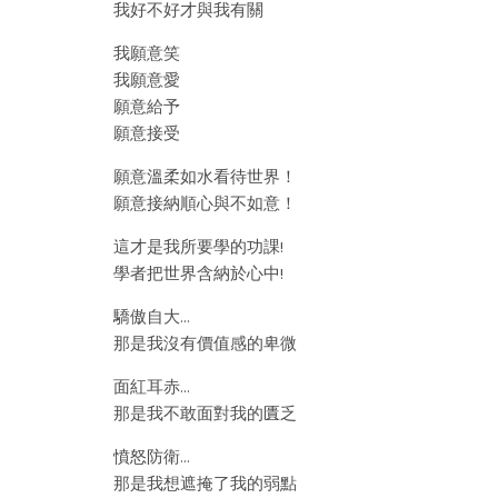
我好不好才與我有關
我願意笑
我願意愛
願意給予
願意接受
願意溫柔如水看待世界！
願意接納順心與不如意！
這才是我所要學的功課!
學者把世界含納於心中!
驕傲自大…
那是我沒有價值感的卑微
面紅耳赤…
那是我不敢面對我的匱乏
憤怒防衛…
那是我想遮掩了我的弱點