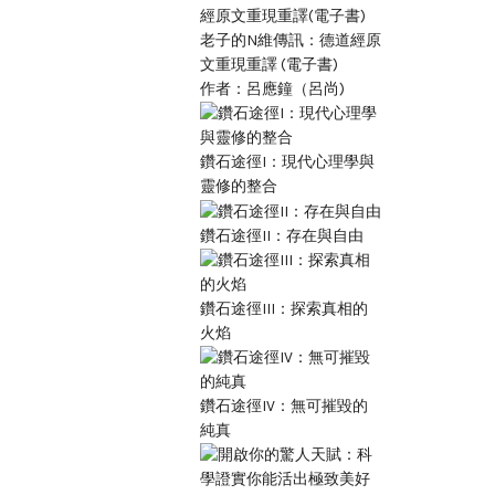
老子的N維傳訊：德道經原
文重現重譯 (電子書)
作者：呂應鐘（呂尚)
鑽石途徑I：現代心理學與
靈修的整合
鑽石途徑II：存在與自由
鑽石途徑III：探索真相的
火焰
鑽石途徑IV：無可摧毀的
純真