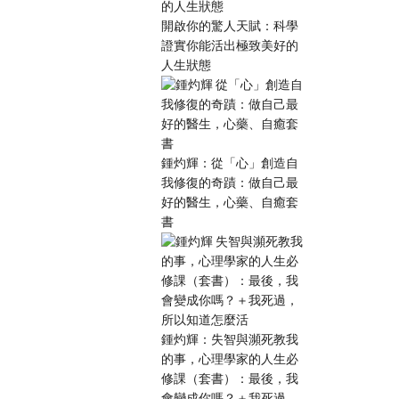
開啟你的驚人天賦：科學
證實你能活出極致美好的
人生狀態
鍾灼輝：從「心」創造自
我修復的奇蹟：做自己最
好的醫生，心藥、自癒套
書
鍾灼輝：失智與瀕死教我
的事，心理學家的人生必
修課（套書）：最後，我
會變成你嗎？＋我死過，