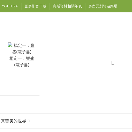
YOUTUBE
更多影音下載
賽斯資料相關年表
多次元創想遊樂場
楊定一：豐盛
(電子書)
真善美的世界