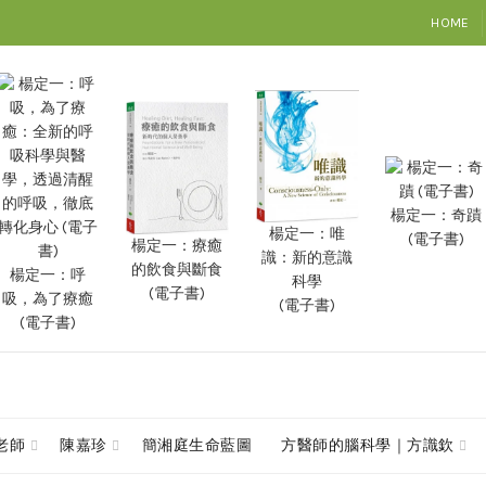
HOME
楊定一：奇蹟
楊定一：唯
(電子書)
楊定一：療癒
識：新的意識
的飲食與斷食
楊定一：呼
科學
(電子書)
吸，為了療癒
(電子書)
(電子書)
查老師
陳嘉珍
簡湘庭生命藍圖
方醫師的腦科學｜方識欽