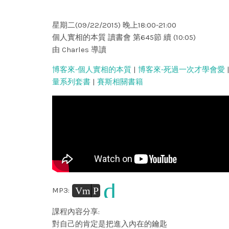
星期二(09/22/2015) 晚上18:00-21:00
個人實相的本質 讀書會 第645節 續 (10:05)
由 Charles 導讀
博客來-個人實相的本質
|
博客來-死過一次才學會愛
量系列套書
|
賽斯相關書籍
d
Vm
P
MP3:
課程內容分享:
對自己的肯定是把進入內在的鑰匙