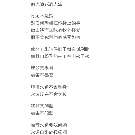
而流過我的人生
肯定不是指…
對任何降臨在你身上的事
做出淡而無味的軟弱接受
而不管你對他的感受如何
像開心果時候到了就自然剝開
像野山松季節來了空山松子落
我願意學習
如果不學習
境況永遠不會離身
永遠躱在不會之後
我願意傾聽
如果不傾聽
噪音永遠要我傾聽
永遠自限於孤獨國