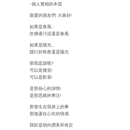
–個人實相的本質
親愛的朋友們: 大家好!
如果是春風…
吹拂過污泥還是春風
如果是陽光…
隱行於暗夜還是陽光
那我是誰呢?
可以是微笑!
可以是歡喜!
是那份心的深情!
是那思維的專注!
那發生在我身上的事
那激盪在心坎的情感
我於是朝向讚美和肯定