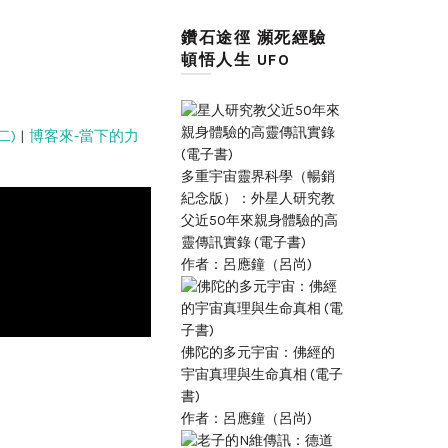
鑽石途徑 瀕死經驗
頓悟人生 UFO
二)
|
博客來-當下的力
多重宇宙靈界科學（暢銷
紀念版）：外星人研究教
父近50年來親身體驗的高
靈傳訊實錄 (電子書)
作者：呂應鐘（呂尚)
佛陀的多元宇宙：佛經的
宇宙真理與生命真相 (電子
書)
作者：呂應鐘（呂尚)