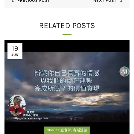
PREVIOUS POST
NEXT POST
RELATED POSTS
19
JUN
,
Charles 查老師
賽斯漫談