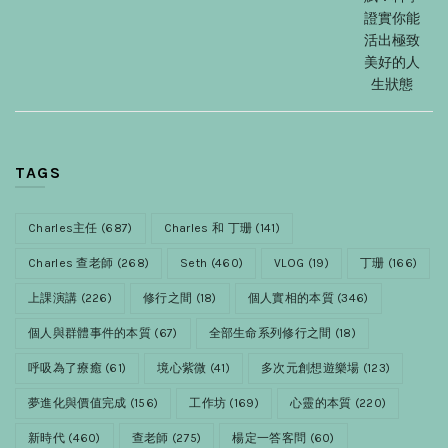
證實你能
活出極致
美好的人
生狀態
TAGS
Charles主任
(687)
Charles 和 丁珊
(141)
Charles 查老師
(268)
Seth
(460)
VLOG
(19)
丁珊
(166)
上課演講
(226)
修行之間
(18)
個人實相的本質
(346)
個人與群體事件的本質
(67)
全部生命系列修行之間
(18)
呼吸為了療癒
(61)
境心紫微
(41)
多次元創想遊樂場
(123)
夢進化與價值完成
(156)
工作坊
(169)
心靈的本質
(220)
新時代
(460)
查老師
(275)
楊定一答客問
(60)