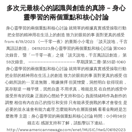
多次元最核心的認識與創造的真諦 – 身心
靈學習的兩個重點和核心討論
身心靈學習的兩個重點和核心討論 就簡單的根據真實感受操取行動
把全部的精神用在生活上的創造 致力於眼前的事 面對更真的感受
from: 6/19/2023 《一千零一夜》的賽斯小小電台 「談天說地，千言
萬語話創造」 06192023身心靈學習的兩個重點和核心討論 第1060
次錄音。 暨「一千零一夜」之後「談天說地，千言萬語話創造」 第
59次錄音。 ———————————————— 早期課第二冊-第55節-1060
身心靈學習的兩個重點和核心討論 就簡單的根據真實感受操取行動
把全部的精神用在生活上的創造 致力於眼前的事 面對更真的感受 信
心銘所說的⋯ 至道無難，唯嫌揀擇 但莫憎愛，洞然明白 欲得現前，
莫存順逆 一種平懷，泯然自盡 不用求真，唯能息見 在自然的感受中
接受所有的現象 正面的心態給予支持和信心 負面情緒時作為創作的
調整 相信有內在自己的指引和安排 只有能承受挑戰的事才會發生 是
必要的並永遠會有能力處理 怎麼能和內在層面接觸 看看金剛經是怎
麼教導 主題：身心靈學習的兩個重點和核心討論 時間：0小時58分
鐘左右 感謝支持和了解，請點擊以下連結…
http://www.americannewage.com/enet/MUSIC/HwG/06192023