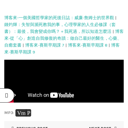
博客來-一個美國哲學家的死後日誌：威廉‧詹姆士的世界觀
|
鍾灼輝：失智與瀕死教我的事，心理學家的人生必修課（套
書）：最後，我會變成你嗎？＋我死過，所以知道怎麼活
|
博客
來-從「心」創造自我修復的奇蹟：做自己最好的醫生，心藥、
自癒套書
|
博客來-賽斯早期課 7
|
博客來-賽斯早期課 8
|
博客
來-賽斯早期課 9
Vm
P
MP3: