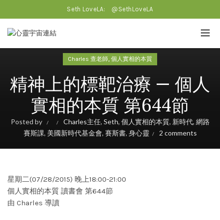
Seth LoveLA:
@SethLoveLA
,
Charles 查老師
個人實相的本質
精神上的標靶治療 — 個人
實相的本質 第644節
Posted by
Charles主任
,
Seth
,
個人實相的本質
,
新時代
,
網路
賽斯課
,
美國新時代基金會
,
賽斯書
,
身心靈
2 comments
星期二(07/28/2015) 晚上18:00-21:00
個人實相的本質 讀書會 第644節
由 Charles 導讀