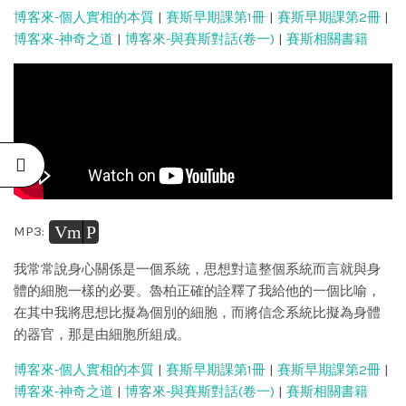
博客來-個人實相的本質
|
賽斯早期課第1冊
|
賽斯早期課第2冊
|
博客來-神奇之道
|
博客來-與賽斯對話(卷一)
|
賽斯相關書籍
Vm
P
MP3:
我常常說身心關係是一個系統，思想對這整個系統而言就與身
體的細胞一樣的必要。魯柏正確的詮釋了我給他的一個比喻，
在其中我將思想比擬為個別的細胞，而將信念系統比擬為身體
的器官，那是由細胞所組成。
博客來-個人實相的本質
|
賽斯早期課第1冊
|
賽斯早期課第2冊
|
博客來-神奇之道
|
博客來-與賽斯對話(卷一)
|
賽斯相關書籍