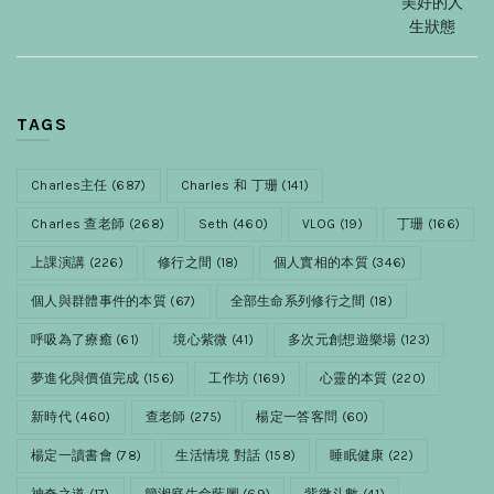
美好的人
生狀態
TAGS
Charles主任
(687)
Charles 和 丁珊
(141)
Charles 查老師
(268)
Seth
(460)
VLOG
(19)
丁珊
(166)
上課演講
(226)
修行之間
(18)
個人實相的本質
(346)
個人與群體事件的本質
(67)
全部生命系列修行之間
(18)
呼吸為了療癒
(61)
境心紫微
(41)
多次元創想遊樂場
(123)
夢進化與價值完成
(156)
工作坊
(169)
心靈的本質
(220)
新時代
(460)
查老師
(275)
楊定一答客問
(60)
楊定一讀書會
(78)
生活情境 對話
(158)
睡眠健康
(22)
神奇之道
(17)
簡湘庭生命藍圖
(69)
紫微斗數
(41)