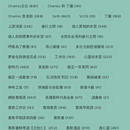
Charles主任
(687)
Charles 和 丁珊
(141)
Charles 查老師
(268)
Seth
(460)
VLOG
(19)
丁珊
(166)
上課演講
(226)
修行之間
(18)
個人實相的本質
(346)
個人與群體事件的本質
(67)
全部生命系列修行之間
(18)
呼吸為了療癒
(61)
境心紫微
(41)
多次元創想遊樂場
(123)
夢進化與價值完成
(156)
工作坊
(169)
心靈的本質
(220)
新時代
(460)
查老師
(275)
楊定一答客問
(60)
楊定一讀書會
(78)
生活情境 對話
(158)
睡眠健康
(22)
神奇之道
(17)
簡湘庭生命藍圖
(69)
紫微斗數
(41)
網路賽斯課
(490)
美國新時代基金會
(471)
讀書會
(21)
賽斯工作坊
(141)
賽斯教育
(146)
賽斯早期課
(30)
賽斯早期課第四册
(36)
賽斯書
(797)
賽斯書輕導讀【王怡仁】
(252)
賽斯漫談
(274)
身心靈
(461)