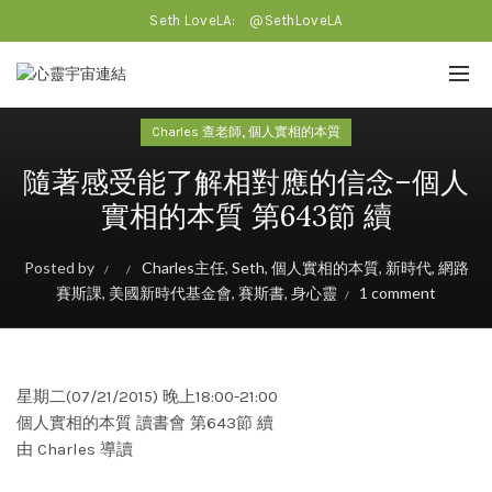
Seth LoveLA:
@SethLoveLA
,
Charles 查老師
個人實相的本質
隨著感受能了解相對應的信念–個人
實相的本質 第643節 續
Posted by
Charles主任
,
Seth
,
個人實相的本質
,
新時代
,
網路
賽斯課
,
美國新時代基金會
,
賽斯書
,
身心靈
1 comment
星期二(07/21/2015) 晚上18:00-21:00
個人實相的本質 讀書會 第643節 續
由 Charles 導讀