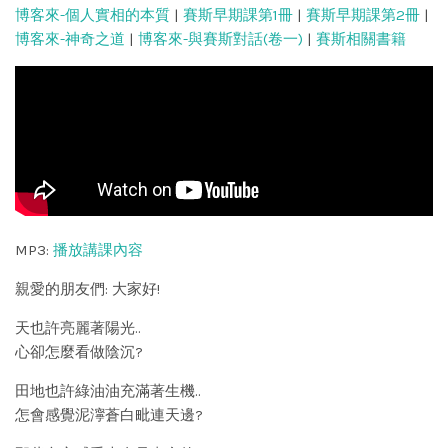
博客來-個人實相的本質
|
賽斯早期課第1冊
|
賽斯早期課第2冊
|
博客來-神奇之道
|
博客來-與賽斯對話(卷一)
|
賽斯相關書籍
MP3:
播放講課內容
親愛的朋友們: 大家好!
天也許亮麗著陽光..
心卻怎麼看做陰沉?
田地也許綠油油充滿著生機..
怎會感覺泥濘蒼白毗連天邊?