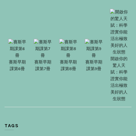
開啟你的
賽斯早期
賽斯早期
賽斯早期
賽斯早期
驚人天
課第6冊
課第7冊
課第8冊
課第9冊
賦：科學
證實你能
活出極致
美好的人
生狀態
TAGS