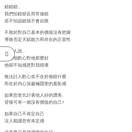
錯錯錯…
我們怕錯卻反而常做錯
若不怕認錯就不會自限
不致於對自己基本的價值沒有把握
導致否定天賦能力和存在的正當性
常聽人說…
我討他歡心對他那麼好
他卻不知感恩對我很壞
無法討人歡心並不在於做錯什麼
而在於內心深處極隱密的羞恥感
如果您老乞討著他人好的讚美..
背後可有一個沒有價值的自己?
如果自己不肯定自己
沒人能讓您有肯定感