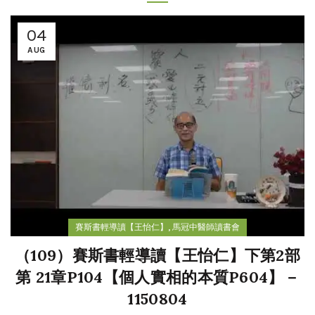
04
AUG
,
賽斯書輕導讀【王怡仁】
馬冠中醫師讀書會
（109）賽斯書輕導讀【王怡仁】下第2部
第 21章P104【個人實相的本質P604】－
1150804