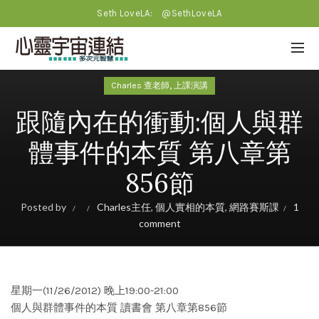
Seth LoveLA:
@SethLoveLA
,
Charles 查老師
上課演講
跟隨內在的衝動:個人與群
體事件的本質 第八章第
856節
Posted by
Charles主任
,
個人實相的本質
,
網路賽斯課
1
comment
星期一(11/26/2012) 晚上19:00-21:00
個人與群體事件的本質 讀書會 第八章第856節