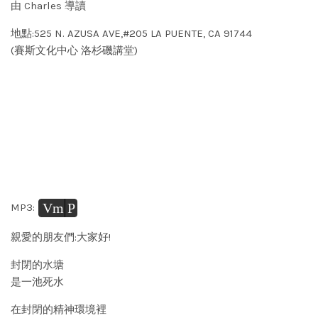
由 Charles 導讀
地點:525 N. AZUSA AVE,#205 LA PUENTE, CA 91744
(賽斯文化中心 洛杉磯講堂)
Vm
P
MP3:
親愛的朋友們:大家好!
封閉的水塘
是一池死水
在封閉的精神環境裡