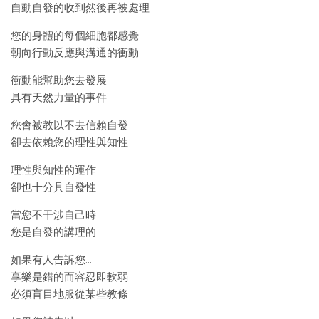
自動自發的收到然後再被處理
您的身體的每個細胞都感覺
朝向行動反應與溝通的衝動
衝動能幫助您去發展
具有天然力量的事件
您會被教以不去信賴自發
卻去依賴您的理性與知性
理性與知性的運作
卻也十分具自發性
當您不干涉自己時
您是自發的講理的
如果有人告訴您…
享樂是錯的而容忍即軟弱
必須盲目地服從某些教條