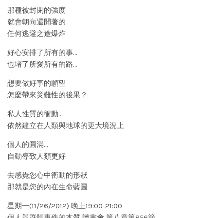
那種被封閉的強度
就會朝向還開著的
任何逃避之途爆炸
好心安排了所有的事…
也堵了所愛所有的路…
想要做好事的願望
怎麼帶來災難性的後果？
私人性質的衝動…
依然建立在人類與地球的更大境況上
個人的圓滿…
自動導致人類更好
去感覺您心中衝動的形狀
那就是您的內在生命藍圖
星期一(11/26/2012) 晚上19:00-21:00
個人與群體事件的本質 讀書會 第八章第856節