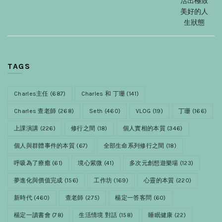
活出極致
美好的人
生狀態
TAGS
Charles主任
(687)
Charles 和 丁珊
(141)
Charles 查老師
(268)
Seth
(460)
VLOG
(19)
丁珊
(166)
上課演講
(226)
修行之間
(18)
個人實相的本質
(346)
個人與群體事件的本質
(67)
全部生命系列修行之間
(18)
呼吸為了療癒
(61)
境心紫微
(41)
多次元創想遊樂場
(123)
夢進化與價值完成
(156)
工作坊
(169)
心靈的本質
(220)
新時代
(460)
查老師
(275)
楊定一答客問
(60)
楊定一讀書會
(78)
生活情境 對話
(158)
睡眠健康
(22)