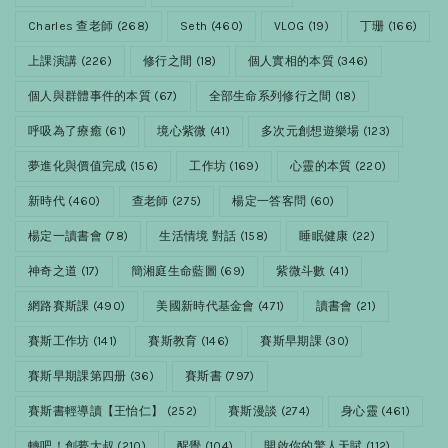
Charles 查老師
(268)
Seth
(460)
VLOG
(19)
丁珊
(166)
上課演講
(226)
修行之間
(18)
個人實相的本質
(346)
個人與群體事件的本質
(67)
全部生命系列修行之間
(18)
呼吸為了療癒
(61)
境心紫微
(41)
多次元創想遊樂場
(123)
夢進化與價值完成
(156)
工作坊
(169)
心靈的本質
(220)
新時代
(460)
查老師
(275)
楊定一答客問
(60)
楊定一讀書會
(78)
生活情境 對話
(158)
睡眠健康
(22)
神奇之道
(17)
簡湘庭生命藍圖
(69)
紫微斗數
(41)
網路賽斯課
(490)
美國新時代基金會
(471)
讀書會
(21)
賽斯工作坊
(141)
賽斯教育
(146)
賽斯早期課
(30)
賽斯早期課第四册
(36)
賽斯書
(797)
賽斯書輕導讀【王怡仁】
(252)
賽斯漫談
(274)
身心靈
(461)
轉吧！創夢大叔
(210)
醒覺
(104)
開啟你的驚人天賦
(112)