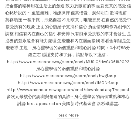
把全部的精神用在生活上的創造 致力於眼前的事 面對更真的感受 信
心銘所說的⋯ 至道無難，唯嫌揀擇 但莫憎愛，洞然明白 欲得現前，
莫存順逆 一種平懷，泯然自盡 不用求真，唯能息見 在自然的感受中
接受所有的現象 正面的心態給予支持和信心 負面情緒時作為創作的
調整 相信有內在自己的指引和安排 只有能承受挑戰的事才會發生 是
必要的並永遠會有能力處理 怎麼能和內在層面接觸 看看金剛經是怎
麼教導 主題：身心靈學習的兩個重點和核心討論 時間：0小時58分
鐘左右 感謝支持和了解，請點擊以下連結…
http://www.americannewage.com/enet/MUSIC/HwG/06192023
身心靈學習的兩個重點和核心討論
http://www.americannewage.com/enet/hwg1.asp
http://www.americannewage.com/enet/1MON-1.asp
http://www.americannewage.com/enet/download.aspThe post
多次元最核心的認識與創造的真諦 – 身心靈學習的兩個重點和核心
討論 first appeared on 美國新時代基金會 洛杉磯講堂.
Read More