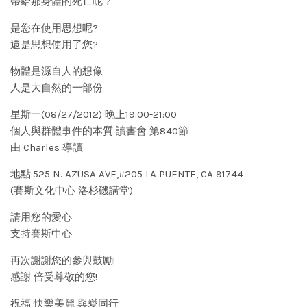
帶給那身體的死亡呢？
是您在使用思想呢?
還是思想使用了您?
物體是源自人的想像
人是大自然的一部份
星斯一(08/27/2012) 晚上19:00-21:00
個人與群體事件的本質 讀書會 第840節
由 Charles 導讀
地點:525 N. AZUSA AVE,#205 LA PUENTE, CA 91744
(賽斯文化中心 洛杉磯講堂)
請用您的愛心
支持賽斯中心
再次謝謝您的參與鼓勵!
感謝 倍受尊敬的您!
祝福 快樂美麗 與愛同行