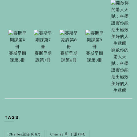
開啟你的
賽斯早期
賽斯早期
賽斯早期
賽斯早期
驚人天
課第6冊
課第7冊
課第8冊
課第9冊
賦：科學
證實你能
活出極致
美好的人
生狀態
TAGS
Charles主任
(687)
Charles 和 丁珊
(141)