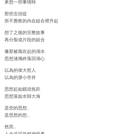
來想一些事情時
那些念頭從
所不覺察的內在組合裡升起
想了之後的完整故事
再分裂成片段的組合
像那被風吹起的湖水
思想漣漪終落回湖心
以為的偉大哲人
以為的渺小市井
思想起如鏡頭焦距
思想落如水歸大海
是您的思想…
是思想的您…
然而…