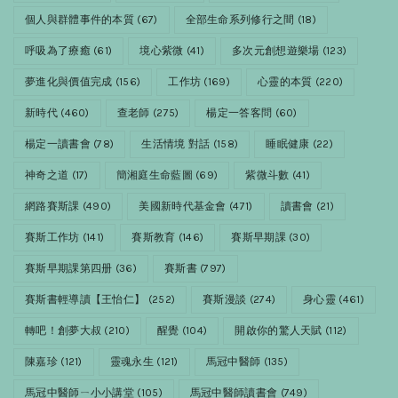
個人與群體事件的本質
(67)
全部生命系列修行之間
(18)
呼吸為了療癒
(61)
境心紫微
(41)
多次元創想遊樂場
(123)
夢進化與價值完成
(156)
工作坊
(169)
心靈的本質
(220)
新時代
(460)
查老師
(275)
楊定一答客問
(60)
楊定一讀書會
(78)
生活情境 對話
(158)
睡眠健康
(22)
神奇之道
(17)
簡湘庭生命藍圖
(69)
紫微斗數
(41)
網路賽斯課
(490)
美國新時代基金會
(471)
讀書會
(21)
賽斯工作坊
(141)
賽斯教育
(146)
賽斯早期課
(30)
賽斯早期課第四册
(36)
賽斯書
(797)
賽斯書輕導讀【王怡仁】
(252)
賽斯漫談
(274)
身心靈
(461)
轉吧！創夢大叔
(210)
醒覺
(104)
開啟你的驚人天賦
(112)
陳嘉珍
(121)
靈魂永生
(121)
馬冠中醫師
(135)
馬冠中醫師ㄧ小小講堂
(105)
馬冠中醫師讀書會
(749)