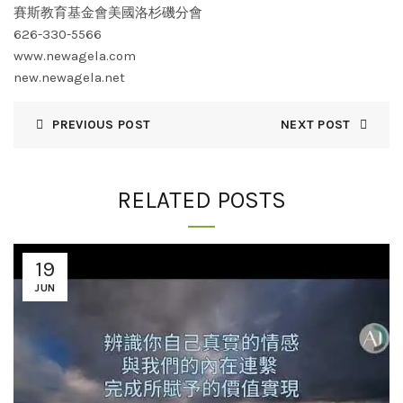
賽斯教育基金會美國洛杉磯分會
626-330-5566
www.newagela.com
new.newagela.net
PREVIOUS POST
NEXT POST
RELATED POSTS
19
JUN