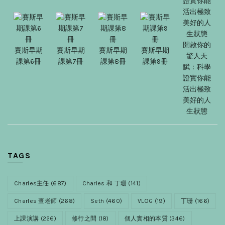
開啟你的
賽斯早期
賽斯早期
賽斯早期
賽斯早期
驚人天
課第6冊
課第7冊
課第8冊
課第9冊
賦：科學
證實你能
活出極致
美好的人
生狀態
TAGS
Charles主任
(687)
Charles 和 丁珊
(141)
Charles 查老師
(268)
Seth
(460)
VLOG
(19)
丁珊
(166)
上課演講
(226)
修行之間
(18)
個人實相的本質
(346)