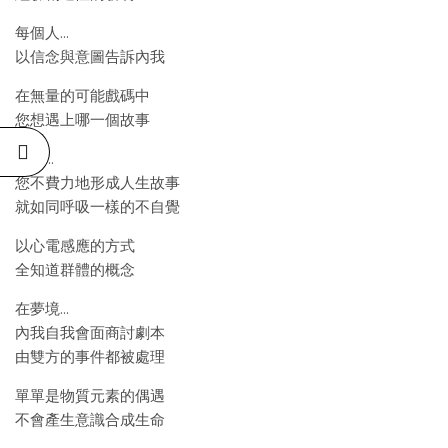
每個人…
以信念與意圖告訴內我
在無量的可能戲碼中
您想遇上哪一個故事
因此…
您不費力地形成人生故事
就如同呼吸一樣的不自覺
以心電感應的方式
全知道群體的概念
在夢境…
內我自我會面商討劇本
由雙方的事件都被處理
單單是物質元素的偶遇
不會產生意識合成生命