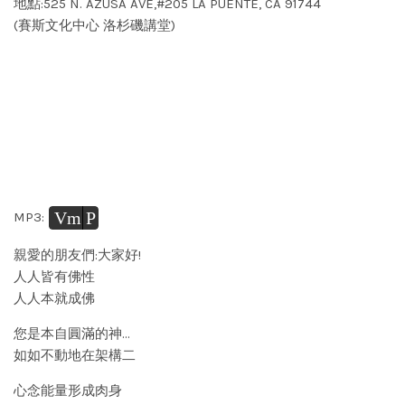
地點:525 N. AZUSA AVE,#205 LA PUENTE, CA 91744
(賽斯文化中心 洛杉磯講堂)
Vm
P
MP3:
親愛的朋友們:大家好!
人人皆有佛性
人人本就成佛
您是本自圓滿的神…
如如不動地在架構二
心念能量形成肉身