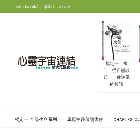
Seth LoveLA:
@SethLoveLA
楊定一：水
仙：從自戀談
起，一種逆風
的解讀
楊定一‧全部生命系列
馬冠中醫師讀書會
CHARLES 