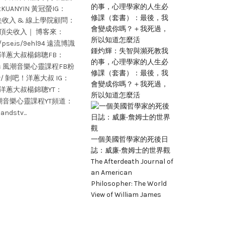
stKUANYIN 黃冠螢IG：
yin 頂尖收入 & 線上學院顧問：
orld ｜頂尖收入｜ 博客來：
//pse.is/9ehl94 遠流博識
鍾灼輝：失智與瀕死教我
注 ｜ 洋蔥大叔楊錦聰FB：
的事，心理學家的人生必
dmusic 風潮音樂心靈課程FB粉
修課（套書）：最後，我
ndstv/ 剝吧！洋蔥大叔 IG：
會變成你嗎？＋我死過，
nion/ 洋蔥大叔楊錦聰YT：
所以知道怎麼活
ang 風潮音樂心靈課程YT頻道：
ndstv...
一個美國哲學家的死後日
誌：威廉‧詹姆士的世界觀
The Afterdeath Journal of
an American
Philosopher: The World
View of William James