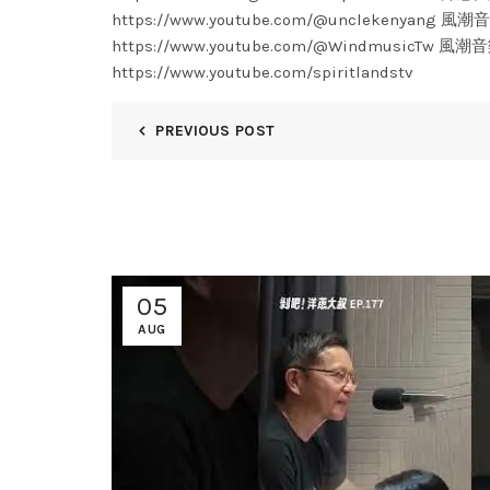
https://www.youtube.com/@unclekenyang 風
https://www.youtube.com/@WindmusicTw
https://www.youtube.com/spiritlandstv
PREVIOUS POST
05
AUG