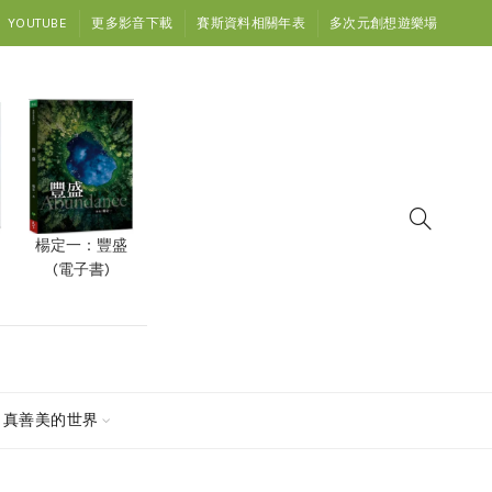
YOUTUBE
更多影音下載
賽斯資料相關年表
多次元創想遊樂場
楊定一：豐盛
(電子書)
真善美的世界