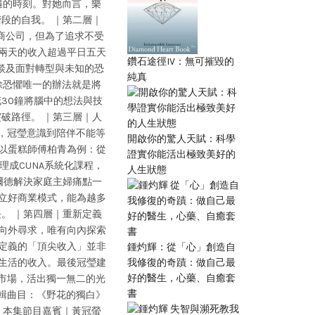
遇的時刻。對她而言，樂
段的自我。 ｜第二層｜
入外商公司，但為了追求不受
兩天的收入超過平日五天
鑽石途徑IV：無可摧毀的
談及面對轉型與未知的恐
純真
除恐懼唯一的辦法就是將
30鐘將腦中的想法與技
破路徑。 ｜第三層｜人
衝擊，冠瑩意識到陪伴不能等
開啟你的驚人天賦：科學
以蛋糕師傅柏青為例：從
證實你能活出極致美好的
理成CUNA系統化課程，
人生狀態
爾德解決家庭主婦痛點一
立好商業模式，能為越多
。 ｜第四層｜重新定義
AI是向外尋求，唯有向內探索
定義的「頂尖收入」並非
鍾灼輝：從「心」創造自
我修復的奇蹟：做自己最
生活的收入。最後冠瑩建
好的醫生，心藥、自癒套
進市場，活出獨一無二的光
書
本輯曲目：《野花的獨白》
聰 ｜本集節目嘉賓｜黃冠螢