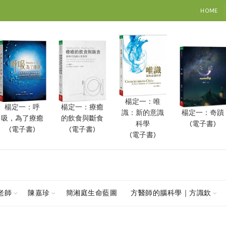
HOME
楊定一：唯
楊定一：呼
楊定一：療癒
楊定一：奇蹟
識：新的意識
吸，為了療癒
的飲食與斷食
(電子書)
科學
(電子書)
(電子書)
(電子書)
查老師
陳嘉珍
簡湘庭生命藍圖
方醫師的腦科學｜方識欽