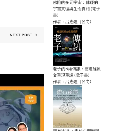
佛陀的多元宇宙：佛經的
宇宙真理與生命真相 (電子
書)
作者：呂應鐘（呂尚)
NEXT POST
老子的N維傳訊：德道經原
文重現重譯 (電子書)
04
作者：呂應鐘（呂尚)
AUG
鑽石途徑I：現代心理學與