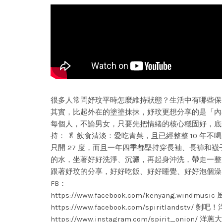
很多人常問妤玟平時怎麼維持狀態？生活中有哪些保
其實，比起外在的塗塗抹抹，妤玟更想分享的是「內
每個人，不論男女，只要先把情緒的核心穩固好，底
持： 🥬 飲食清淡：愛吃青菜，且已經整整 10 
只開 27 度，而且一年四季都堅持穿長袖、長褲和
的水，坐著好好洗淨、沉澱，再起身沖洗，帶走一整
跟著妤玟的分享，好好吃飯、好好睡覺、好好泡個澡。
FB：
https://www.facebook.com/kenyang.wind
https://www.facebook.com/spiritlandstv/ 
https://www.instagram.com/spirit_onion/