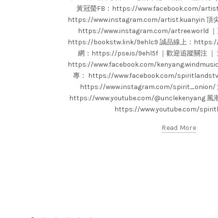
黃冠螢FB：https://www.facebook.com/arti
https://www.instagram.com/artist.kuan
https://www.instagram.com/artree.w
https://bookstw.link/9ehlc9 誠品線上：https:
網：https://pse.is/9ehl5f ｜歡迎追蹤關
https://www.facebook.com/kenyang.win
專： https://www.facebook.com/spiritla
https://www.instagram.com/spirit_o
https://www.youtube.com/@unclekeny
https://www.youtube.com/spiritla
Read More