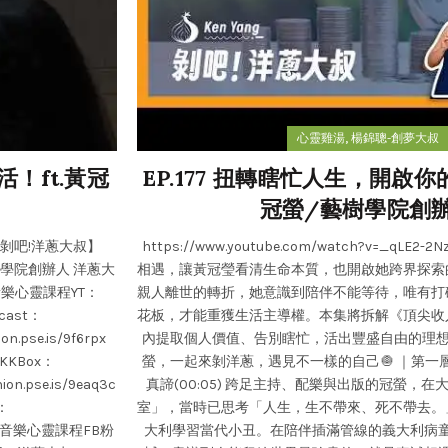
,
心靈雞湯
楊錦聰-創夢大叔
！ft.黃冠
EP.177 扭轉瞎忙人生，開啟你
冠螢/藝樹學院創
02I 【剝吧!洋蔥大叔】
https://www.youtube.com/watch?v=_qL
藝樹學院創辦人 洋蔥大
相遇，讓黃冠瑩看清生命本質，也開啟她跨界探索
風潮音樂心靈課程YT：
親人離世的轉折，她意識到陪伴不能等待，唯有打
dcast：
花板，才能重獲生活主導權。本集將拆解《頂尖收
on.pse.is/9f6rpx
內提取個人價值、告別瞎忙，活出豐盛自由的理想生
5 KKBox：
螢，一起來剝洋蔥，遇見不一樣的自己🧅 ｜第一
on.pse.is/9eaq3c
真諦(00:05) 跨足主持、配樂與出版的冠螢，
：
室」，當時已思考「人生，生不帶來、死不帶去。
ic 風潮音樂心靈課程FB粉
大利學習當代小丑。在陪伴插滿管線的義大利病