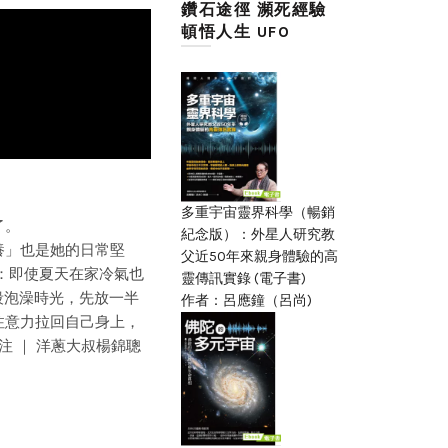
鑽石途徑 瀕死經驗
頓悟人生 UFO
多重宇宙靈界科學（暢銷
了。
紀念版）：外星人研究教
養」也是她的日常堅
父近50年來親身體驗的高
暖：即使夏天在家冷氣也
靈傳訊實錄 (電子書)
段泡澡時光，先放一半
作者：呂應鐘（呂尚)
注意力拉回自己身上，
注 ｜ 洋蔥大叔楊錦聰