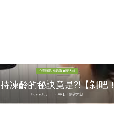
,
心靈雞湯
楊錦聰-創夢大叔
持凍齡的秘訣竟是?!【剝吧！洋
Posted by
轉吧！創夢大叔