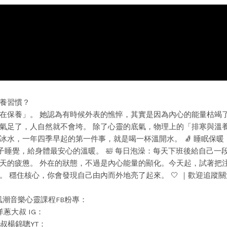
養習慣？
在保養」。 她認為有時候外表的憔悴，其實是因為內心的能量枯竭
氣足了，人自然就不會垮。 除了心靈的底氣，物理上的「排寒與溫
年不喝冰水，一年四季早起的第一件事，就是喝一杯溫開水。 🧦 睡眠保
襪子睡覺，給身體最安心的溫暖。 🛀 每日泡澡：每天下班後給自己一
天的疲憊。 外在的狀態，不過是內心能量的顯化。今天起，試著把
 穩住核心，你會發現自己由內而外地亮了起來。 🤍 ｜歡迎追蹤關
music 風潮音樂心靈課程FB粉專：
剝吧！洋蔥大叔 IG：
 洋蔥大叔楊錦聰YT：