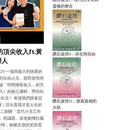
靈修的整合
,
心靈雞湯
楊錦聰-創
的頂尖收入ft.黃
放鬆你的肩頸，只需要一天花
鑽石途徑II：存在與自由
辦人
療師瑪奇
E2-2NzZY 一場與義大利病童的
https://www.youtube.com/shorts/FD
的自由人生。面對疫情與
增強核心力量， 找回肩頸的輕鬆感 ft.治
破「時間換取收入」的天
https://youtu.be/sJKcFvxu
入》的核心邏輯，帶你向
https://youtu.be/KX9RRs-zSg
活！ 🧅讓我們跟著冠
https://apple.co/4yN2FBN Spotify：https:
鑽石途徑III：探索真相的
層｜活出真我才是人生的
Firstory：https://spiritonion.p
火焰
在大二創辦「當代小丑工作
https://kkbox.fm/1y2hd2 喜馬拉雅：https://
」的議題，促使她飛往義
Read More
童時，她被女孩的笑容震