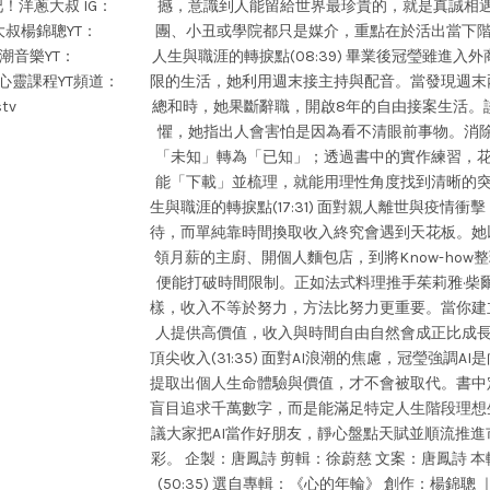
/ 剝吧！洋蔥大叔 IG：
撼，意識到人能留給世界最珍貴的，就是真誠相
 洋蔥大叔楊錦聰YT：
團、小丑或學院都只是媒介，重點在於活出當下階
g 風潮音樂YT：
人生與職涯的轉捩點(08:39) 畢業後冠瑩雖進
風潮音樂心靈課程YT頻道：
限的生活，她利用週末接主持與配音。當發現週末
stv
總和時，她果斷辭職，開啟8年的自由接案生活。
懼，她指出人會害怕是因為看不清眼前事物。消
「未知」轉為「已知」；透過書中的實作練習，花
能「下載」並梳理，就能用理性角度找到清晰的突
生與職涯的轉捩點(17:31) 面對親人離世與疫情
待，而單純靠時間換取收入終究會遇到天花板。她
領月薪的主廚、開個人麵包店，到將Know-how整
便能打破時間限制。正如法式料理推手茱莉雅·柴
樣，收入不等於努力，方法比努力更重要。當你建
人提供高價值，收入與時間自由自然會成正比成長
頂尖收入(31:35) 面對AI浪潮的焦慮，冠瑩強調
提取出個人生命體驗與價值，才不會被取代。書中
盲目追求千萬數字，而是能滿足特定人生階段理想
議大家把AI當作好朋友，靜心盤點天賦並順流推
彩。 企製：唐鳳詩 剪輯：徐蔚慈 文案：唐鳳詩 
(50:35) 選自專輯：《心的年輪》 創作：楊錦