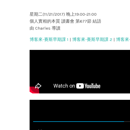
星期二(11/21/2017) 晚上19:00-21:00
個人實相的本質 讀書會 第677節 結語
由 Charles 導讀
博客來-賽斯早期課 1
|
博客來-賽斯早期課 2
|
博客來