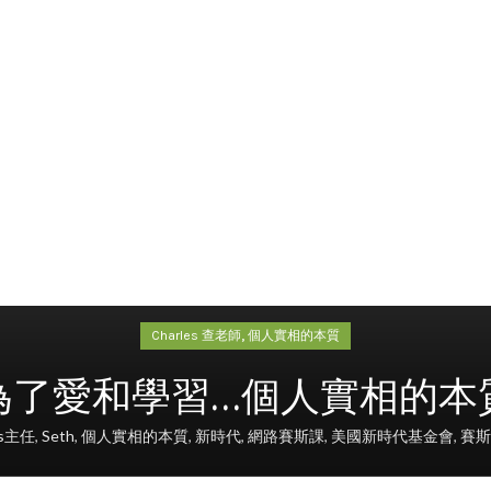
,
Charles 查老師
個人實相的本質
愛和學習…個人實相的本質(14
es主任
,
Seth
,
個人實相的本質
,
新時代
,
網路賽斯課
,
美國新時代基金會
,
賽斯