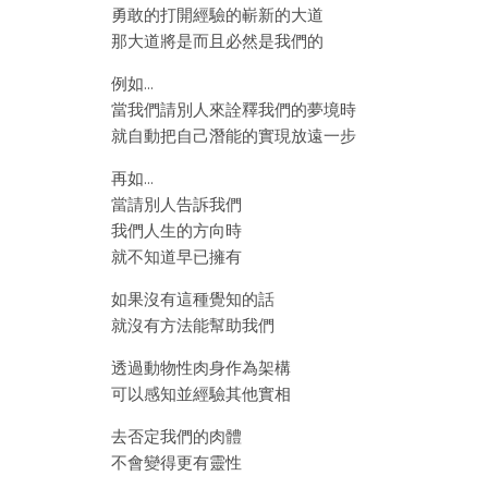
勇敢的打開經驗的嶄新的大道
那大道將是而且必然是我們的
例如…
當我們請別人來詮釋我們的夢境時
就自動把自己潛能的實現放遠一步
再如…
當請別人告訴我們
我們人生的方向時
就不知道早已擁有
如果沒有這種覺知的話
就沒有方法能幫助我們
透過動物性肉身作為架構
可以感知並經驗其他實相
去否定我們的肉體
不會變得更有靈性