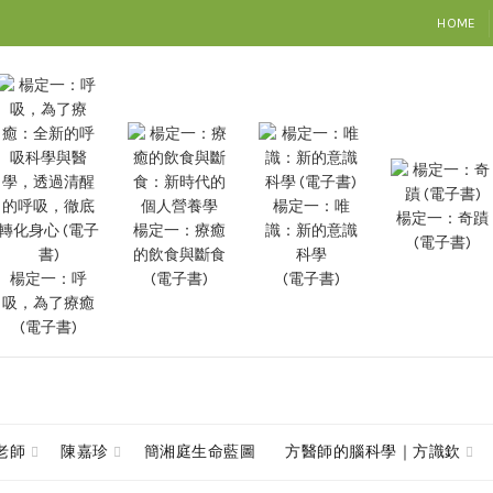
HOME
楊定一：唯
楊定一：奇蹟
楊定一：療癒
識：新的意識
(電子書)
的飲食與斷食
科學
楊定一：呼
(電子書)
(電子書)
吸，為了療癒
(電子書)
查老師
陳嘉珍
簡湘庭生命藍圖
方醫師的腦科學｜方識欽