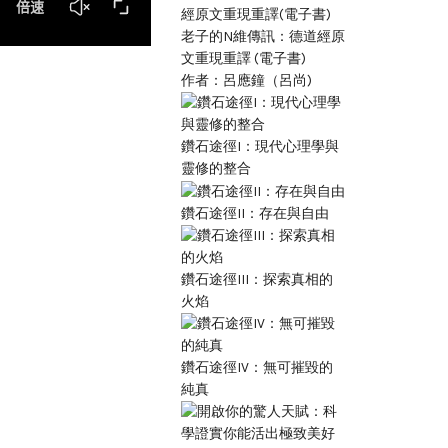
老子的N維傳訊：德道經原
文重現重譯 (電子書)
作者：呂應鐘（呂尚)
鑽石途徑I：現代心理學與
靈修的整合
鑽石途徑II：存在與自由
鑽石途徑III：探索真相的
火焰
鑽石途徑IV：無可摧毀的
純真