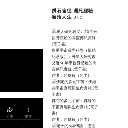
鑽石途徑 瀕死經驗
頓悟人生 UFO
多重宇宙靈界科學（暢銷
紀念版）：外星人研究教
父近50年來親身體驗的高
靈傳訊實錄 (電子書)
作者：呂應鐘（呂尚)
佛陀的多元宇宙：佛經的
宇宙真理與生命真相 (電子
書)
作者：呂應鐘（呂尚)