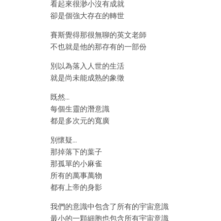
看起來很渺小沒有成就
卻是個強大存在的轉世
賽斯覺得那很無聊的英文老師
不也就是他的那存有的一部份
別以為落入人世的生活
就是尚未能成熟的象徵
既然…
每個生靈的潛意識
都是多次元的寬廣
別懷疑…
那掉落下的葉子
那孤單的小麻雀
所有的萬事萬物
都有上帝的身影
我們的意識中包含了所有的宇宙意識
最小的一顆細胞也包含所有宇宙意識