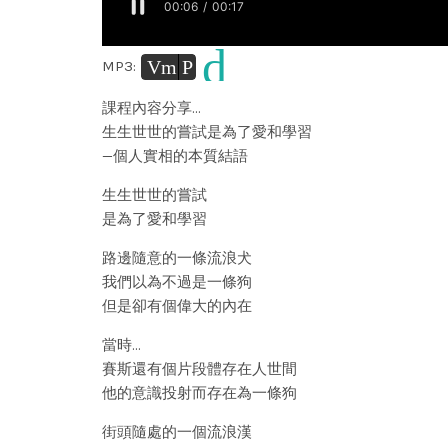
d
Vm
P
MP3:
課程內容分享…
生生世世的嘗試是為了愛和學習
—個人實相的本質結語
生生世世的嘗試
是為了愛和學習
路邊隨意的一條流浪犬
我們以為不過是一條狗
但是卻有個偉大的內在
當時…
賽斯還有個片段體存在人世間
他的意識投射而存在為一條狗
街頭隨處的一個流浪漢