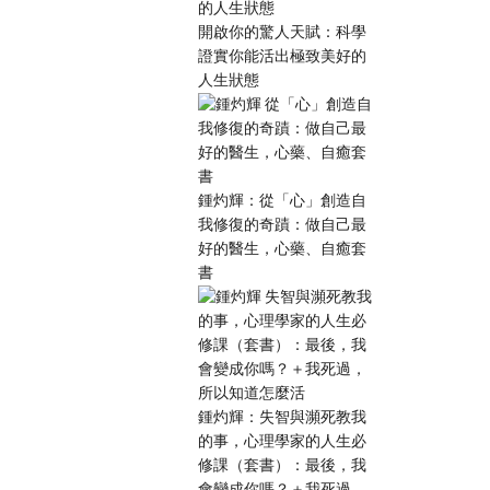
開啟你的驚人天賦：科學
證實你能活出極致美好的
人生狀態
鍾灼輝：從「心」創造自
我修復的奇蹟：做自己最
好的醫生，心藥、自癒套
書
鍾灼輝：失智與瀕死教我
的事，心理學家的人生必
修課（套書）：最後，我
會變成你嗎？＋我死過，