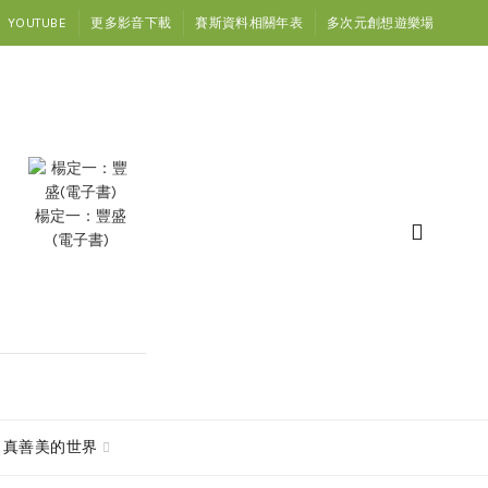
YOUTUBE
更多影音下載
賽斯資料相關年表
多次元創想遊樂場
楊定一：豐盛
(電子書)
真善美的世界