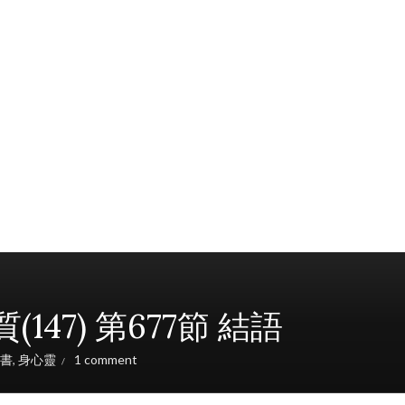
7) 第677節 結語
書
,
身心靈
1 comment