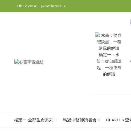
Seth LoveLA:
@SethLoveLA
楊定一：水
仙：從自戀談
起，一種逆風
的解讀
楊定一‧全部生命系列
馬冠中醫師讀書會
CHARLES 