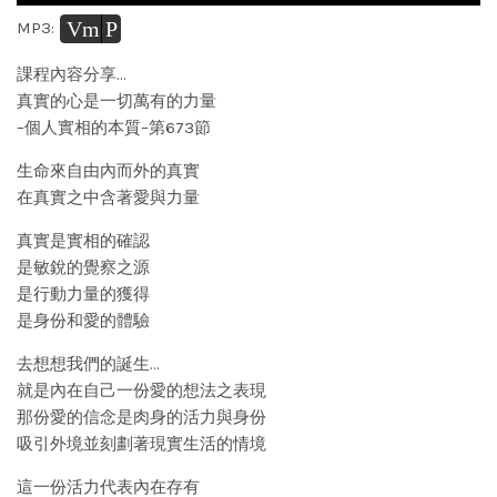
Vm
P
MP3:
課程內容分享…
真實的心是一切萬有的力量
–個人實相的本質–第673節
生命來自由內而外的真實
在真實之中含著愛與力量
真實是實相的確認
是敏銳的覺察之源
是行動力量的獲得
是身份和愛的體驗
去想想我們的誕生…
就是內在自己一份愛的想法之表現
那份愛的信念是肉身的活力與身份
吸引外境並刻劃著現實生活的情境
這一份活力代表內在存有