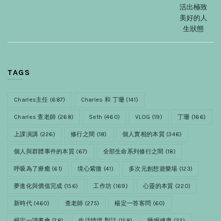
活出極致
美好的人
生狀態
TAGS
Charles主任
(687)
Charles 和 丁珊
(141)
Charles 查老師
(268)
Seth
(460)
VLOG
(19)
丁珊
(166)
上課演講
(226)
修行之間
(18)
個人實相的本質
(346)
個人與群體事件的本質
(67)
全部生命系列修行之間
(18)
呼吸為了療癒
(61)
境心紫微
(41)
多次元創想遊樂場
(123)
夢進化與價值完成
(156)
工作坊
(169)
心靈的本質
(220)
新時代
(460)
查老師
(275)
楊定一答客問
(60)
楊定一讀書會
(78)
生活情境 對話
(158)
睡眠健康
(22)