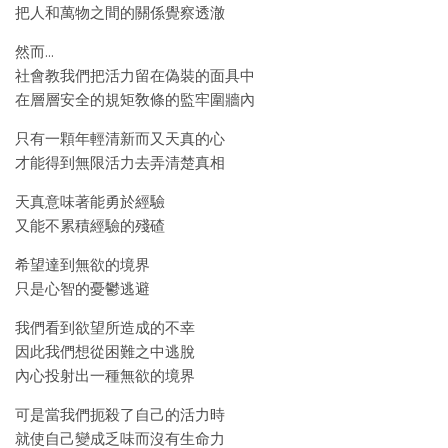
把人和萬物之間的關係覺察透澈
然而…
社會教我們把活力留在偽裝的面具中
在層層安全的規矩敎條的監牢圍牆內
只有一顆年輕清新而又天真的心
才能得到無限活力去弄清楚真相
天真意味著能勇於經驗
又能不累積經驗的殘碴
希望達到無欲的境界
只是心智的憂鬱逃避
我們看到欲望所造成的不幸
因此我們想從困難之中逃脫
內心投射出一種無欲的境界
可是當我們扼殺了自己的活力時
就使自己變成乏味而沒有生命力