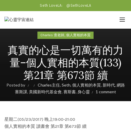
Seth LoveLA:
@SethLoveLA
,
Charles 查老師
個人實相的本質
真實的心是一切萬有的力
量–個人實相的本質(133)
第21章 第673節 續
Posted by
Charles主任
,
Seth
,
個人實相的本質
,
新時代
,
網路
賽斯課
,
美國新時代基金會
,
賽斯書
,
身心靈
1 comment
星期二(05/23/2017) 晚上19:00-21:00
個人實相的本質 讀書會 第21章 第673節 續