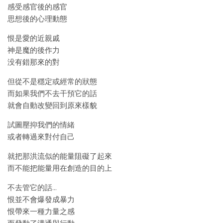
感受感官後的感官
思想後的心理動態
恨是愛的近親戚
神是魔的後作力
没有錯那來的對
但從不是穩定或經常的狀態
而如果我們不去干預它的話
就會自動改變回到原來樣貌
試圖壓抑我們的情緒
或者轉過來對付自己
就把那洪流似的能量阻礙了起來
而不能把能量用在創造的目的上
不去管它的話…
恨並不會爆發成暴力
恨帶來一種力量之感