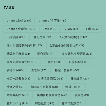
TAGS
Charles主任
(687)
Charles 和 丁珊
(141)
Charles 查老師
(268)
Seth
(460)
VLOG
(19)
丁珊
(166)
上課演講
(226)
修行之間
(18)
個人實相的本質
(346)
個人與群體事件的本質
(67)
全部生命系列修行之間
(18)
呼吸為了療癒
(61)
境心紫微
(41)
多次元創想遊樂場
(123)
夢進化與價值完成
(156)
工作坊
(169)
心靈的本質
(220)
新時代
(460)
查老師
(275)
楊定一答客問
(60)
楊定一讀書會
(78)
生活情境 對話
(158)
睡眠健康
(22)
神奇之道
(17)
簡湘庭生命藍圖
(69)
紫微斗數
(41)
網路賽斯課
(490)
美國新時代基金會
(471)
讀書會
(21)
賽斯工作坊
(141)
賽斯教育
(146)
賽斯早期課
(30)