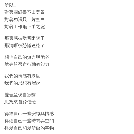
所以…
對著圖紙畫不出美景
對著功課只一片空白
對著工作無下手之處
那靈感被噪音阻隔了
那清晰被恐慌迷糊了
相信自己的無力與脆弱
就等於否定行動的能力
我們的情感有厚度
我們的思想有層次
聲音呈現自寂靜
思想來自於信念
得給自己一些安靜與情感
得給自己一些時間與空間
得愛自己和愛所做的事物