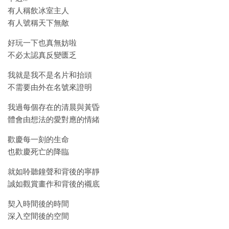
有人稱飲冰室主人
有人號稱天下無敵
好玩一下也真無妨啦
不必太認真反變匮乏
我就是我不是名片和抬頭
不需要由外在名號來證明
我過每個存在的清晨與黃昏
體會由想法的愛對應的情緒
歡慶每一刻的生命
也歡慶死亡的降臨
就如聆聽鐘聲和背後的寧靜
誠如觀賞畫作和背後的襯底
契入時間後的時間
深入空間後的空間