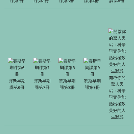
課第1冊
課第2冊
課第3冊
課第4冊
課第5冊
開啟你的
賽斯早期
賽斯早期
賽斯早期
賽斯早期
驚人天
課第6冊
課第7冊
課第8冊
課第9冊
賦：科學
證實你能
活出極致
美好的人
生狀態