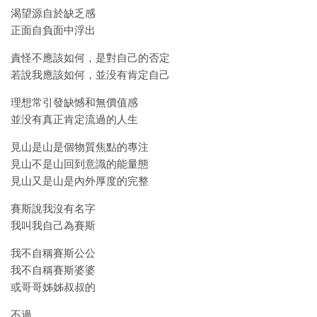
渴望源自於缺乏感
正面自負面中浮出
責怪不應該如何，是對自己的否定
若說我應該如何，並没有肯定自己
理想常引發缺憾和無價值感
並没有真正肯定流過的人生
見山是山是個物質焦點的專注
見山不是山回到意識的能量態
見山又是山是內外厚度的完整
賽斯說我沒有名字
我叫我自己為賽斯
我不自稱賽斯公公
我不自稱賽斯婆婆
或哥哥姊姊叔叔的
不過…