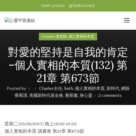
Seth LoveLA:
@SethLoveLA
,
Charles 查老師
個人實相的本質
對愛的堅持是自我的肯定
–個人實相的本質(132) 第
21章 第673節
Posted by
Charles主任
,
Seth
,
個人實相的本質
,
新時代
,
網路
賽斯課
,
美國新時代基金會
,
賽斯書
,
身心靈
2 comments
星期二(05/16/2017) 晚上19:00-21:00
個人實相的本質 讀書會 第21章 第673節