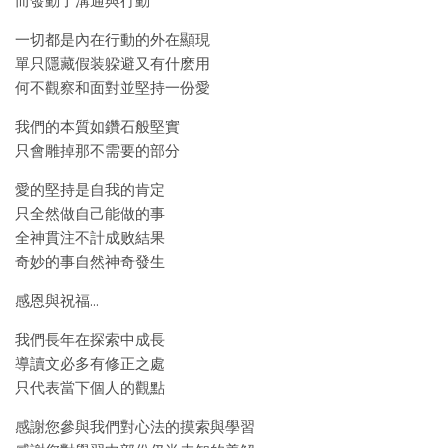
而發動了溝通與行動
一切都是內在行動的外在顯現
單只隱藏假装躱避又有什麽用
何不觀察和面對並堅持一份愛
我們的本質如鑽石般堅實
只會雕掉那不需要的部分
愛的堅持是自我的肯定
只全然做自己能做的事
全神貫注不計成败結果
奇妙的事自然神奇發生
感恩與祝福…
我們長年在探索中成長
導讀文必多有修正之處
只代表當下個人的觀點
感謝您參與我們對心法的摸索與學習