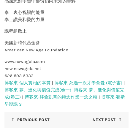
感謝您對學習中部份仍尚未知的善解
奉上衷心祝福的能量
奉上讚美和愛的力量
課程組敬上
美國新時代基金會
American New Age Foundation
www.newagela.com
new.newagela.net
626-593-5333
博客來-個人實相的本質
|
博客來-死過一次才學會愛 (電子書)
|
博客來-夢、進化與價值完成(卷一)
|
博客來-夢、進化與價值完
成(卷二)
|
博客來-拜倫凱蒂的轉念作業一念之轉
|
博客來-賽斯
早期課 3
PREVIOUS POST
NEXT POST