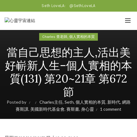
Seth LoveLA:
@SethLoveLA
,
Charles 查老師
個人實相的本質
當自己思想的主人,活出美
好嶄新人生–個人實相的本
質(131) 第20~21章 第672
節
Posted by
Charles主任
,
Seth
,
個人實相的本質
,
新時代
,
網路
賽斯課
,
美國新時代基金會
,
賽斯書
,
身心靈
1 comment