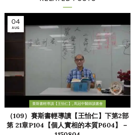
04
AUG
,
賽斯書輕導讀【王怡仁】
馬冠中醫師讀書會
（109）賽斯書輕導讀【王怡仁】下第2部
第 21章P104【個人實相的本質P604】－
1150804