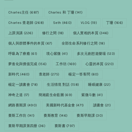
Charles主任
(687)
Charles 和 丁珊
(141)
Charles 查老師
(268)
Seth
(460)
VLOG
(19)
丁珊
(166)
上課演講
(226)
修行之間
(18)
個人實相的本質
(346)
個人與群體事件的本質
(67)
全部生命系列修行之間
(18)
呼吸為了療癒
(61)
境心紫微
(41)
多次元創想遊樂場
(123)
夢進化與價值完成
(156)
工作坊
(169)
心靈的本質
(220)
新時代
(460)
查老師
(275)
楊定一答客問
(60)
楊定一讀書會
(78)
生活情境 對話
(158)
睡眠健康
(22)
神奇之道
(17)
簡湘庭生命藍圖
(69)
紫微斗數
(41)
網路賽斯課
(490)
美國新時代基金會
(471)
讀書會
(21)
賽斯工作坊
(141)
賽斯教育
(146)
賽斯早期課
(30)
賽斯早期課第四册
(36)
賽斯書
(797)