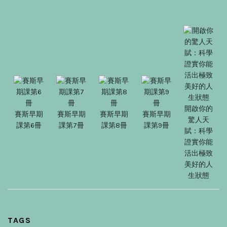
開啟你的
賽斯早期
賽斯早期
賽斯早期
賽斯早期
驚人天
課第6冊
課第7冊
課第8冊
課第9冊
賦：科學
證實你能
活出極致
美好的人
生狀態
TAGS