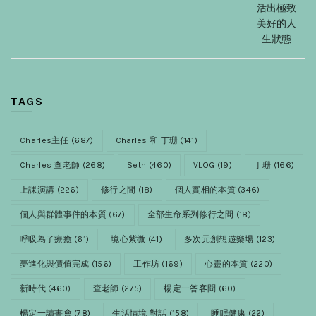
活出極致
美好的人
生狀態
TAGS
Charles主任
(687)
Charles 和 丁珊
(141)
Charles 查老師
(268)
Seth
(460)
VLOG
(19)
丁珊
(166)
上課演講
(226)
修行之間
(18)
個人實相的本質
(346)
個人與群體事件的本質
(67)
全部生命系列修行之間
(18)
呼吸為了療癒
(61)
境心紫微
(41)
多次元創想遊樂場
(123)
夢進化與價值完成
(156)
工作坊
(169)
心靈的本質
(220)
新時代
(460)
查老師
(275)
楊定一答客問
(60)
楊定一讀書會
(78)
生活情境 對話
(158)
睡眠健康
(22)