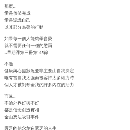
那麼…
愛是價値完成
愛是認識自己
以其部分為榮的行動
如果每一個人能夠學會愛
就不需要任何一種的懲罰
…早期課第三冊第145節
不過…
健康與心靈狀況並非主要由自我決定
唯有當自我太強而被容許太多權力時
個人才被剝奪全我的許多內在的活力
而且…
不論外界好與不好
都是信念創造實相
全由想法吸引事件
匱乏的信念創造匱乏的人生