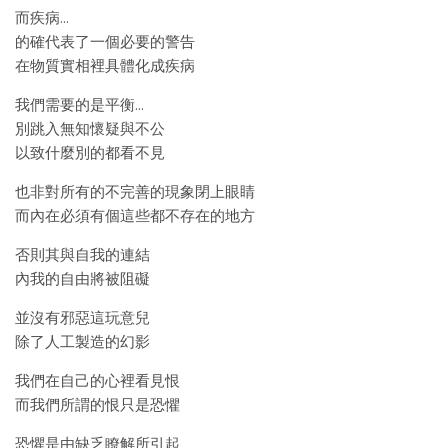
而疾病…
的確代表了一個必要的警告
在物質實相裡具體化成疾病
我們需要的是平衡…
別跳入無知懷疑與不公
以致什麼別的都看不見
也非對所有的不完善的現象閉上眼睛
而內在必須有個這些都不存在的地方
否則其與自我的連結
內我的自由將被阻礙
並沒有邪惡這玩意兒
除了人工製造的幻影
我們在自己的心裡看見恨
而我們所謂的恨只是恐懼
恐懼是由缺乏瞭解所引起