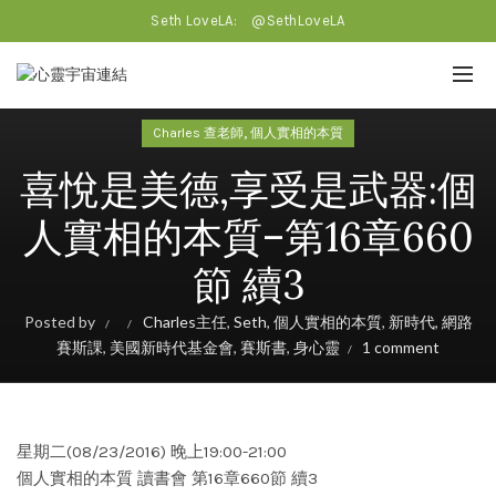
Seth LoveLA:
@SethLoveLA
,
Charles 查老師
個人實相的本質
喜悅是美德,享受是武器:個
人實相的本質–第16章660
節 續3
Posted by
Charles主任
,
Seth
,
個人實相的本質
,
新時代
,
網路
賽斯課
,
美國新時代基金會
,
賽斯書
,
身心靈
1 comment
星期二(08/23/2016) 晚上19:00-21:00
個人實相的本質 讀書會 第16章660節 續3