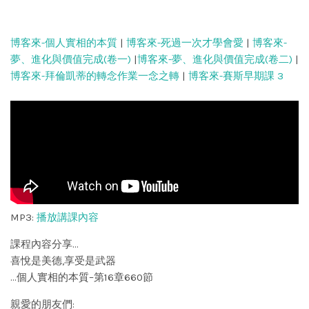
博客來-個人實相的本質
|
博客來-死過一次才學會愛
|
博客來-
夢、進化與價值完成(卷一)
|
博客來-夢、進化與價值完成(卷二)
|
博客來-拜倫凱蒂的轉念作業一念之轉
|
博客來-賽斯早期課 3
MP3:
播放講課內容
課程內容分享…
喜悅是美德,享受是武器
…個人實相的本質–第16章660節
親愛的朋友們: