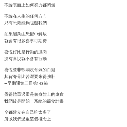
不論表面上如何努力都罔然
不論在人生的任何方向
只有恐懼能夠阻礙我們
如果能夠由恐懼中解放
就會有很多喜事可期待
喜悅好比是行動的肌肉
沒有喜悅就不會有行動
喜悅並非軟弱沒骨氣的白癡
其背脊骨比苦澀要來得強壯
—早期課第三冊第143節
覺得體重過重是個身體上的事實
我們於是開始一系統的節食計畫
全都建立在自己吃太多了
所以我們過重這個概念上