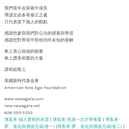
我們長年在探索中成長
導讀文必多有修正之處
只代表當下個人的觀點
感謝您參與我們對心法的摸索與學習
感謝您對學習中部份仍尚未知的善解
奉上衷心祝福的能量
奉上讚美和愛的力量
課程組敬上
美國新時代基金會
American New Age Foundation
www.newagela.com
new.newagela.net
626-593-5333
博客來-個人實相的本質
|
博客來-死過一次才學會愛
|
博客來-
夢、進化與價值完成(卷一)
|
博客來-夢、進化與價值完成(卷二)
|