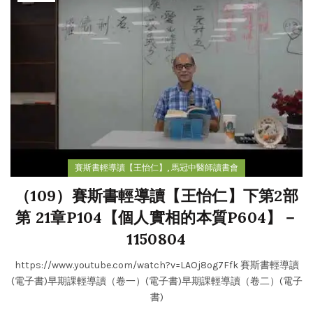
,
賽斯書輕導讀【王怡仁】
馬冠中醫師讀書會
（109）賽斯書輕導讀【王怡仁】下第2部
第 21章P104【個人實相的本質P604】－
1150804
https://www.youtube.com/watch?v=LAOj8og7Ffk 賽斯書輕導讀
(電子書)早期課輕導讀（卷一）(電子書)早期課輕導讀（卷二）(電子
書)