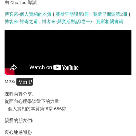
由 Charles 導讀
博客來-個人實相的本質
|
賽斯早期課第1冊
|
賽斯早期課第2冊
|
博客來-神奇之道
|
博客來-與賽斯對話(卷一)
|
賽斯相關書籍
Vm
P
MP3:
課程內容分享…
從面向心理學談當下的力量
—個人實相的本質第15章 656節
親愛的朋友們:
衷心地感謝您