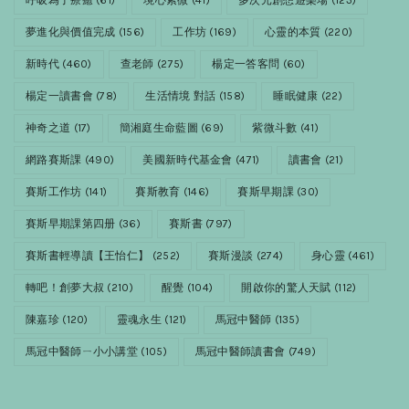
夢進化與價值完成
(156)
工作坊
(169)
心靈的本質
(220)
新時代
(460)
查老師
(275)
楊定一答客問
(60)
楊定一讀書會
(78)
生活情境 對話
(158)
睡眠健康
(22)
神奇之道
(17)
簡湘庭生命藍圖
(69)
紫微斗數
(41)
網路賽斯課
(490)
美國新時代基金會
(471)
讀書會
(21)
賽斯工作坊
(141)
賽斯教育
(146)
賽斯早期課
(30)
賽斯早期課第四册
(36)
賽斯書
(797)
賽斯書輕導讀【王怡仁】
(252)
賽斯漫談
(274)
身心靈
(461)
轉吧！創夢大叔
(210)
醒覺
(104)
開啟你的驚人天賦
(112)
陳嘉珍
(120)
靈魂永生
(121)
馬冠中醫師
(135)
馬冠中醫師ㄧ小小講堂
(105)
馬冠中醫師讀書會
(749)