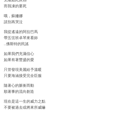
太陽如此炎熱
而我凍的要死
哦，蘇姍娜
請別再哭泣
我從遙遠的阿拉巴馬
帶五弦班卓琴來看妳
…佛斯特的民謠
如果我們充滿信心
如果有著豐盛的愛
只管發現美麗給予溫暖
只要海涵接受完全臣服
隨著心的脈衝而動
順著事的流向創造
現在是這一生的威力之點
不要被過去或將來所威嚇