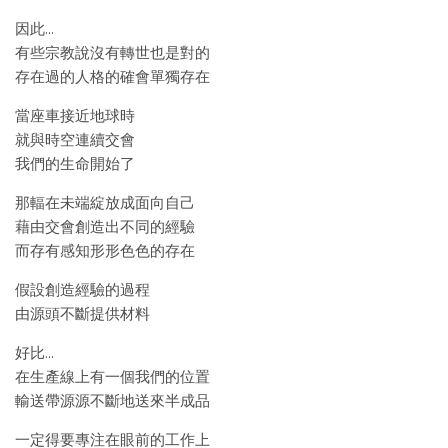
因此…
有些宗教說沒有轉世也是對的
存在過的人格的確會單獨存在
當座車接近地球時
就與時空連續交會
我們的生命開始了
那輻在未端綻放成面向自己
藉由交會創造出不同的經驗
而存有感知形形色色的存在
假設創造經驗的過程
由源頭不斷提供材料
好比…
在生產線上有一個我們的位置
輸送帶源源不斷地送來半成品
一定得要專注在眼前的工作上