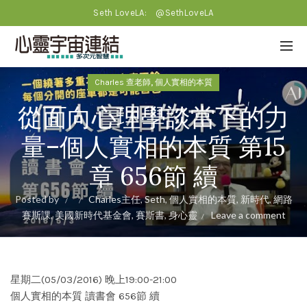
Seth LoveLA:
@SethLoveLA
,
Charles 查老師
個人實相的本質
從面向心理學談當下的力
量–個人實相的本質 第15
章 656節 續
Posted by
Charles主任
,
Seth
,
個人實相的本質
,
新時代
,
網路
賽斯課
,
美國新時代基金會
,
賽斯書
,
身心靈
Leave a comment
星期二(05/03/2016) 晚上19:00-21:00
個人實相的本質 讀書會 656節 續