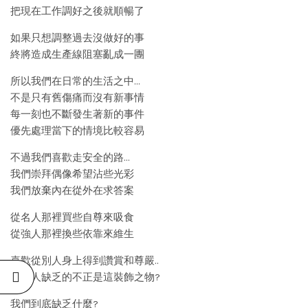
把現在工作調好之後就順暢了
如果只想調整過去沒做好的事
終將造成生產線阻塞亂成一團
所以我們在日常的生活之中…
不是只有舊傷痛而沒有新事情
每一刻也不斷發生著新的事件
優先處理當下的情境比較容易
不過我們喜歡走安全的路…
我們崇拜偶像希望沾些光彩
我們放棄內在從外在求答案
從名人那裡買些自尊來吸食
從強人那裡換些依靠來維生
喜歡從別人身上得到讚賞和尊嚴..
而別人缺乏的不正是這裝飾之物?
我們到底缺乏什麼?