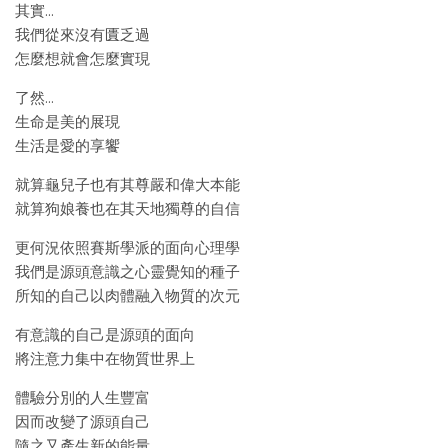
其實…
我們從來沒有匱乏過
怎麼想就會怎麼實現
了然…
生命是美的展現
生活是愛的享饗
就算龜兒子也有其尊嚴和偉大本能
就算狗娘養也在其天地獨尊的自信
更何況依照賽斯學派的面向心理學
我們是源頭意識之心靈覺知的種子
所知的自己以肉體融入物質的次元
有意識的自己是源頭的面向
將注意力集中在物質世界上
體驗分別的人生豐富
因而改變了源頭自己
隨之又產生新的能量