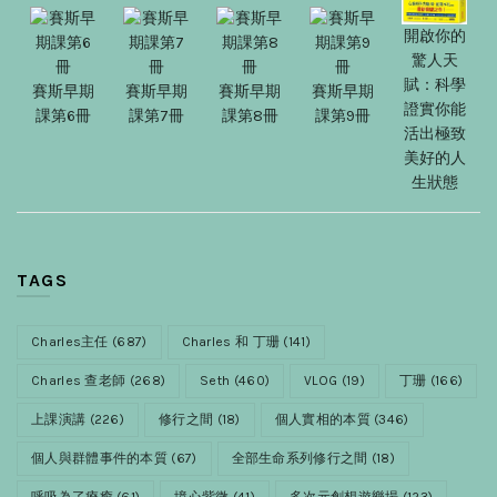
開啟你的
驚人天
賦：科學
賽斯早期
賽斯早期
賽斯早期
賽斯早期
證實你能
課第6冊
課第7冊
課第8冊
課第9冊
活出極致
美好的人
生狀態
TAGS
Charles主任
(687)
Charles 和 丁珊
(141)
Charles 查老師
(268)
Seth
(460)
VLOG
(19)
丁珊
(166)
上課演講
(226)
修行之間
(18)
個人實相的本質
(346)
個人與群體事件的本質
(67)
全部生命系列修行之間
(18)
呼吸為了療癒
(61)
境心紫微
(41)
多次元創想遊樂場
(123)