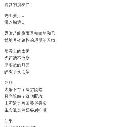
親愛的朋友們:
光風霽月…
灑落胸懷…
思維若能像雨過初晴的和風
體驗月夜萬物的凈明的景緻
那雲上的太陽
光芒總不改變
那雨後的月亮
皎潔了夜之景
並非…
太陽不在了烏雲陰暗
月亮陰晦了藏幽匿穢
山河還是照回美麗身影
生命還是照舊各展崢嶸
如果…