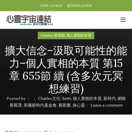
Seth LoveLA:
@SethLoveLA
,
Charles 查老師
個人實相的本質
擴大信念–汲取可能性的能
力–個人實相的本質 第15
章 655節 續 (含多次元冥
想練習)
Posted by
Charles主任
,
Seth
,
個人實相的本質
,
新時代
,
網路
賽斯課
,
美國新時代基金會
,
賽斯書
,
身心靈
Leave a comment