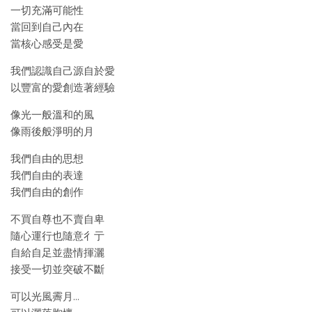
一切充滿可能性
當回到自己內在
當核心感受是愛
我們認識自己源自於愛
以豐富的愛創造著經驗
像光一般溫和的風
像雨後般淨明的月
我們自由的思想
我們自由的表達
我們自由的創作
不買自尊也不賣自卑
隨心運行也隨意彳亍
自給自足並盡情揮灑
接受一切並突破不斷
可以光風霽月…