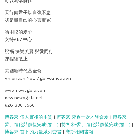
可以灑落胸懷…
天行健君子以自強不息
我是畫自己的心靈畫家
請用您的愛心
支持ANA中心
祝福 快樂美麗 與愛同行
課程組敬上
美國新時代基金會
American New Age Foundation
www.newagela.com
new.newagela.net
626-330-5566
博客來-個人實相的本質
|
博客來-死過一次才學會愛
|
博客來-
夢、進化與價值完成(卷一)
|
博客來-夢、進化與價值完成(卷二)
|
博客來-當下的力量系列套書
|
賽斯相關書籍