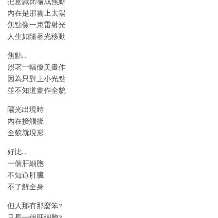
把意識比喻成焦點
內在是那雲上太陽
焦點像一束雷射光
人生如隨著光移動
焦點…
照著一幅優美畫作
因為只對上小光點
並不知道畫作全貌
陽光出現時
內在接觸後
全貌就現形
好比…
一個肝細胞
不知道肝臟
不了解全身
但人那有那麼笨?
只長一個肝細胞?