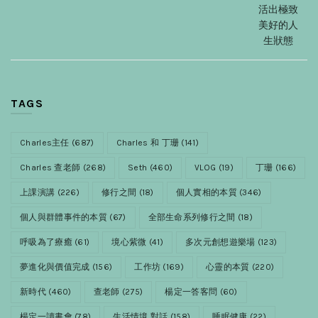
活出極致
美好的人
生狀態
TAGS
Charles主任
(687)
Charles 和 丁珊
(141)
Charles 查老師
(268)
Seth
(460)
VLOG
(19)
丁珊
(166)
上課演講
(226)
修行之間
(18)
個人實相的本質
(346)
個人與群體事件的本質
(67)
全部生命系列修行之間
(18)
呼吸為了療癒
(61)
境心紫微
(41)
多次元創想遊樂場
(123)
夢進化與價值完成
(156)
工作坊
(169)
心靈的本質
(220)
新時代
(460)
查老師
(275)
楊定一答客問
(60)
楊定一讀書會
(78)
生活情境 對話
(158)
睡眠健康
(22)