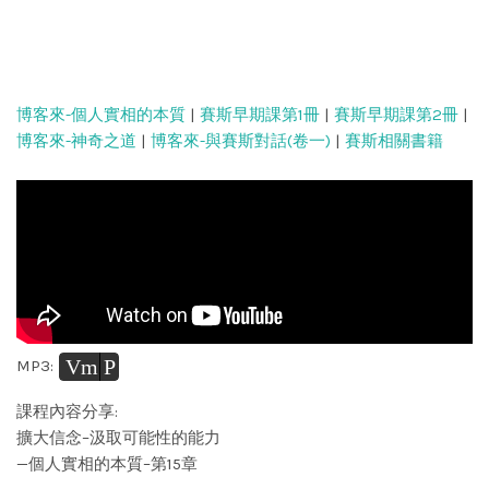
博客來-個人實相的本質
|
賽斯早期課第1冊
|
賽斯早期課第2冊
|
博客來-神奇之道
|
博客來-與賽斯對話(卷一)
|
賽斯相關書籍
Vm
P
MP3:
課程內容分享:
擴大信念–汲取可能性的能力
—個人實相的本質–第15章