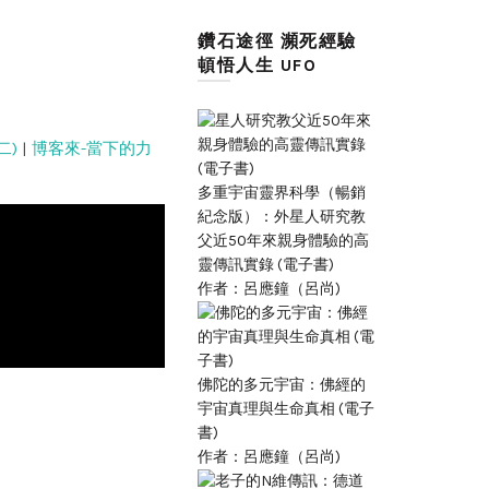
鑽石途徑 瀕死經驗
頓悟人生 UFO
二)
|
博客來-當下的力
多重宇宙靈界科學（暢銷
紀念版）：外星人研究教
父近50年來親身體驗的高
靈傳訊實錄 (電子書)
作者：呂應鐘（呂尚)
佛陀的多元宇宙：佛經的
宇宙真理與生命真相 (電子
書)
作者：呂應鐘（呂尚)