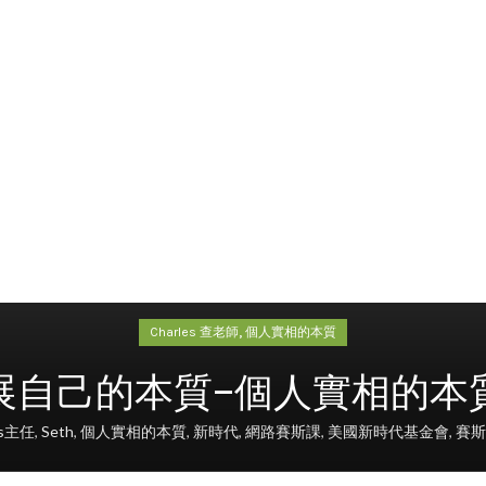
,
Charles 查老師
個人實相的本質
自己的本質–個人實相的本質 第
es主任
,
Seth
,
個人實相的本質
,
新時代
,
網路賽斯課
,
美國新時代基金會
,
賽斯