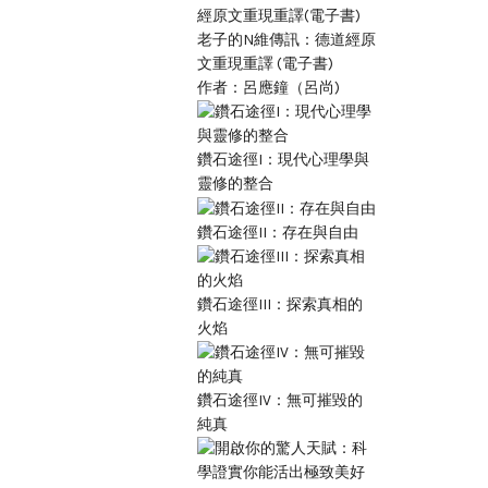
老子的N維傳訊：德道經原
文重現重譯 (電子書)
作者：呂應鐘（呂尚)
鑽石途徑I：現代心理學與
靈修的整合
鑽石途徑II：存在與自由
鑽石途徑III：探索真相的
火焰
鑽石途徑IV：無可摧毀的
純真