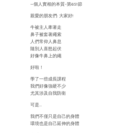
—個人實相的本質–第651節
親愛的朋友們: 大家好!
牛被主人牽著走
鼻子被套著繩索
人們常仰人鼻息
隨別人喜怒起伏
好像牛鼻上的繩
好啦！
學了一些成長課程
我們好像強硬不少
尤其涉及自我防衛
可是…
我們不僅只是自己的身體
環境也是自己延伸的身體