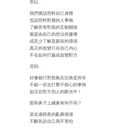
所以…
我們應該照料自己身體
也該照料對應的人事物
了解所有對面的互動關係
都是由自己的想法所建構
或至少了解是眼前的環境
真正的改變只在自己內心
不在如何打贏或改變對方
否則…
好像都只對怒氣在抗衡是與非
不顧一切去打擊不順心的事情
如活在對方別人的眼光中！
那和鼻子上繩索有何不同？
當走過暗夜的亂葬墳場
不斷告訴自己我不害怕