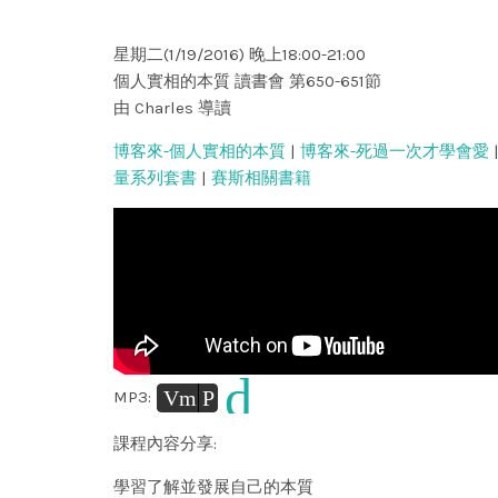
星期二(1/19/2016) 晚上18:00-21:00
個人實相的本質 讀書會 第650-651節
由 Charles 導讀
博客來-個人實相的本質
|
博客來-死過一次才學會愛
量系列套書
|
賽斯相關書籍
d
Vm
P
MP3:
課程內容分享:
學習了解並發展自己的本質