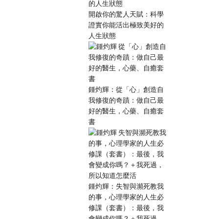
開啟你的驚人天賦：科學
證實你能活出極致美好的
人生狀態
鍾灼輝：從「心」創造自
我修復的奇蹟：做自己最
好的醫生，心藥、自癒套
書
鍾灼輝：失智與瀕死教我
的事，心理學家的人生必
修課（套書）：最後，我
會變成你嗎？＋我死過，