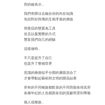
而的確表示…
我們有辦法去融合你的內在知識
包括對好與壞的互相矛盾的價值
用善惡的雙翼為工具
並且以最實際的方式
豐富我們自己的經驗
這樣做時…
不只是提升了自己
也提升了整個世界
意識的兩個似乎分開的層面混合了
才會帶動起藝術與文明的開花結果
所有的不同種族都歡喜的不同而能各得其所
各種年紀的人也都因各別的貢獻而受到尊敬
個人或種族…