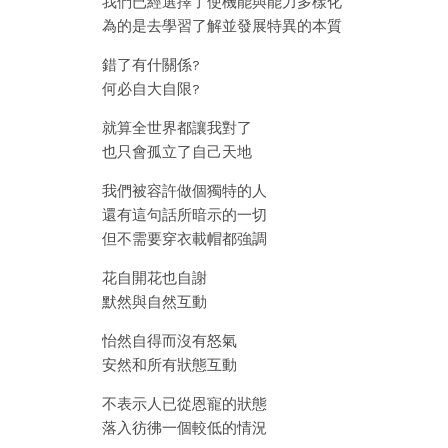
我們已經選擇了使機能與能力多樣化
為的是去學習了解並發展特異的本質
錯了有什關係?
何必自大自限?
就算全世界都讓我對了
也只會孤立了自己天地
我們被容許做個獨特的人
還有這句話所暗示的一切
但不需要穿衣載帽都強調
花自開花也自謝
默然與自然互動
怡然自得而沒有怒氣
安然和所有狀態互動
不表示人已從恩寵的狀態
落入彷彿一個較低的情況