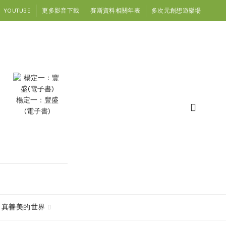
YOUTUBE
更多影音下載
賽斯資料相關年表
多次元創想遊樂場
楊定一：豐盛
(電子書)
真善美的世界