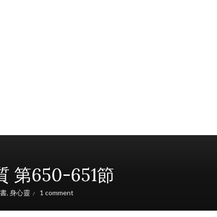
650-651節
書
,
身心靈
1 comment