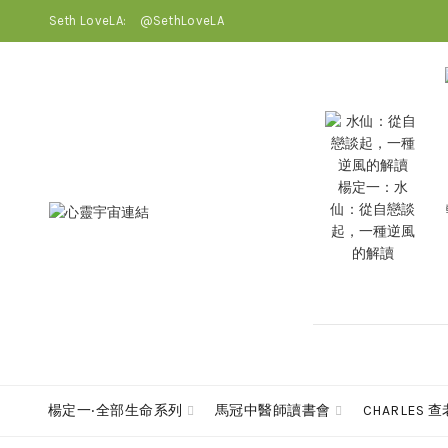
Seth LoveLA:
@SethLoveLA
楊定一：水
仙：從自戀談
起，一種逆風
的解讀
楊定一‧全部生命系列
馬冠中醫師讀書會
CHARLES 