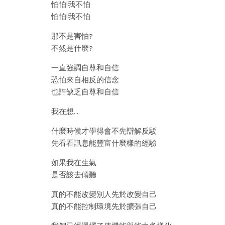
怕怕!我不怕
怕怕!我不怕
那不是害怕?
不然是什麼?
一直強調自尊和自信
恐怕來自相反的信念
也許缺乏自尊和自信
我在想…
什麼時候才學得會不先辯解反駁
先看看訊息能豐富什麼樣的經驗
如果我在生氣
是否該去傾聽
真的不能改變別人先於改變自己
真的不能控制環境先於擴張自己