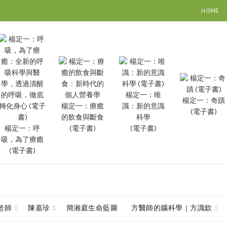
HOME
楊定一：唯
楊定一：奇蹟
楊定一：療癒
識：新的意識
(電子書)
的飲食與斷食
科學
楊定一：呼
(電子書)
(電子書)
吸，為了療癒
(電子書)
查老師
陳嘉珍
簡湘庭生命藍圖
方醫師的腦科學｜方識欽