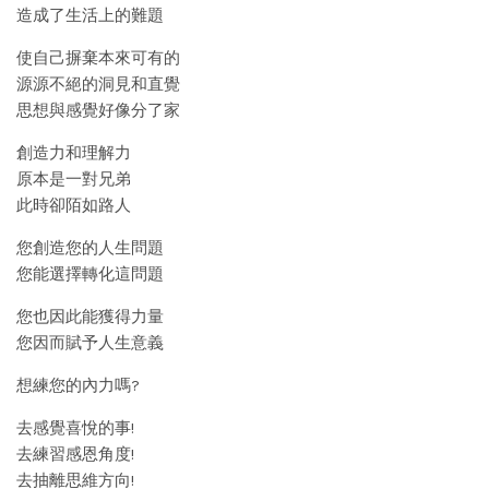
造成了生活上的難題
使自己摒棄本來可有的
源源不絕的洞見和直覺
思想與感覺好像分了家
創造力和理解力
原本是一對兄弟
此時卻陌如路人
您創造您的人生問題
您能選擇轉化這問題
您也因此能獲得力量
您因而賦予人生意義
想練您的內力嗎?
去感覺喜悅的事!
去練習感恩角度!
去抽離思維方向!