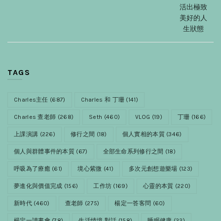
活出極致
美好的人
生狀態
TAGS
Charles主任
(687)
Charles 和 丁珊
(141)
Charles 查老師
(268)
Seth
(460)
VLOG
(19)
丁珊
(166)
上課演講
(226)
修行之間
(18)
個人實相的本質
(346)
個人與群體事件的本質
(67)
全部生命系列修行之間
(18)
呼吸為了療癒
(61)
境心紫微
(41)
多次元創想遊樂場
(123)
夢進化與價值完成
(156)
工作坊
(169)
心靈的本質
(220)
新時代
(460)
查老師
(275)
楊定一答客問
(60)
楊定一讀書會
(78)
生活情境 對話
(158)
睡眠健康
(22)