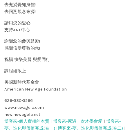
去充滿覺知身體!
去回溯觀念來源!
請用您的愛心
支持ANF中心
謝謝您的參與鼓勵!
感謝倍受尊敬的您!
祝福 快樂美麗 與愛同行
課程組敬上
美國新時代基金會
American New Age Foundation
626-330-5566
www.newagela.com
new.newagela.net
博客來-個人實相的本質
|
博客來-死過一次才學會愛
|
博客來-
夢、進化與價值完成(卷一)
|
博客來-夢、進化與價值完成(卷二)
|