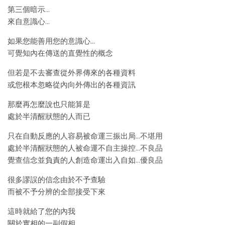
第三個暗示…
來自意識心…
如果您能善用您的意識心…
可覺知內在傳送的直覺性的概念
但若是不去審查從外界傳來的各種資料
或您根本忽略從內向外傳出的各種資訊
那麼再怎麼說也只能算是
處於半清醒狀態的人而已
只在自動反應的人容易被命運三振出局…不堪用
處於半清醒狀態的人被命運不自主操控…不良品
覺查信念並負責的人創造命運出入自如…優良品
很多謬誤的信念由於不予查驗
而被不予分辨的全部接受下來
這時就給了您的內我
關於實相的一副假相