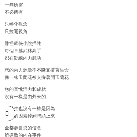
一無所需
不必所有
只轉化觀念
只拉開視角
難怪武俠小說描述
每個卓越武林高手
都在勤練內力武功
您的內力源源不不斷支撐著生命
像一株玉蘭花被支撐著開玉蘭花
您的喜悅活力和成就
沒有一樣是由外來的
其發生也沒有一椿是因為
外界的因素掉到您頭上來
全都源自您的信念
所導致的內在事件