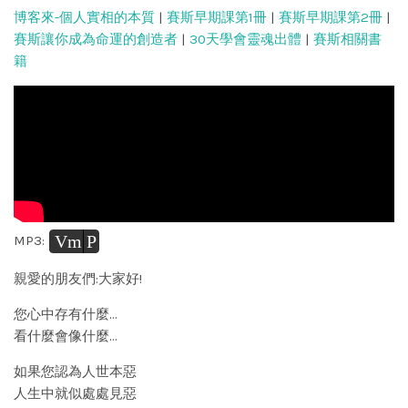
博客來-個人實相的本質
|
賽斯早期課第1冊
|
賽斯早期課第2冊
|
賽斯讓你成為命運的創造者
|
30天學會靈魂出體
|
賽斯相關書
籍
Vm
P
MP3:
親愛的朋友們:大家好!
您心中存有什麼…
看什麼會像什麼…
如果您認為人世本惡
人生中就似處處見惡