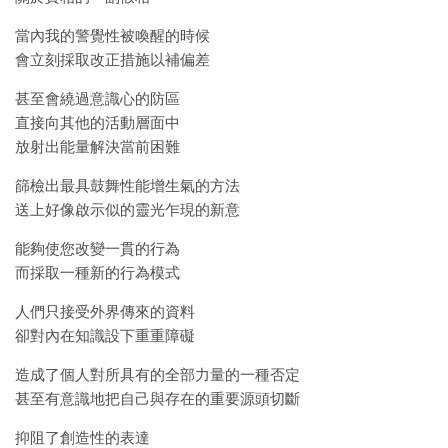
當內我的警覺性被喚醒的時候
會立刻採取改正措施以補偏差
甚至會繞過意識心的防區
直接向其他的活動層面中
放射出能量解決當前困難
篩檢出最具鼓舞性能增生氣的方法
送上好像啟示似的靈光乍現的新意
能夠使您改變一貫的行為
而採取一種新的行為模式
人們只接受外界傳來的資料
卻對內在知識設下重重障礙
造成了個人對所具有的全部力量的一種否定
甚至有意識地把自己與存在的重要源頭切斷
抑阻了創造性的表達