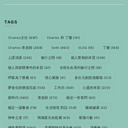
TAGS
Charles主任
(687)
Charles 和 丁珊
(141)
Charles 查老師
(268)
Seth
(460)
VLOG
(19)
丁珊
(166)
上課演講
(226)
修行之間
(18)
個人實相的本質
(346)
個人與群體事件的本質
(67)
全部生命系列修行之間
(18)
呼吸為了療癒
(61)
境心紫微
(41)
多次元創想遊樂場
(123)
夢進化與價值完成
(156)
工作坊
(169)
心靈的本質
(220)
新時代
(460)
查老師
(275)
楊定一答客問
(60)
楊定一讀書會
(78)
生活情境 對話
(158)
睡眠健康
(22)
神奇之道
(17)
簡湘庭生命藍圖
(69)
紫微斗數
(41)
網路賽斯課
(490)
美國新時代基金會
(471)
讀書會
(21)