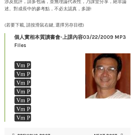
涉及批評，請多包涵，並無理論代表性，乃課堂分享，絕非論
述。對成長中的參考點，不必太認真，多謝!
(若要下載, 請按滑鼠右鍵, 選擇另存目標)
個人實相本質讀書會-上課內容03/22/2009 MP3
Files
Vm
P
Vm
P
Vm
P
Vm
P
Vm
P
Vm
P
Vm
P