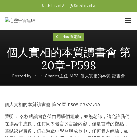
Seth LoveLA:
@SethLoveLA
Charles 查老師
個人實相的本質讀書會 第
20章-P598
Posted by
Charles主任
,
MP3
,
個人實相的本質
,
讀書會
個人實相的本質讀書會 第20章-P598 03/22/09
聲明： 洛杉磯讀書會係由同學們組成，並無老師，請允許我們
在摸索中成長，任何同學發言的言論內容，僅是當時的觀點，
嘗試綀習表達，仍在遊戲中學習與成長中，任何個人經驗，如