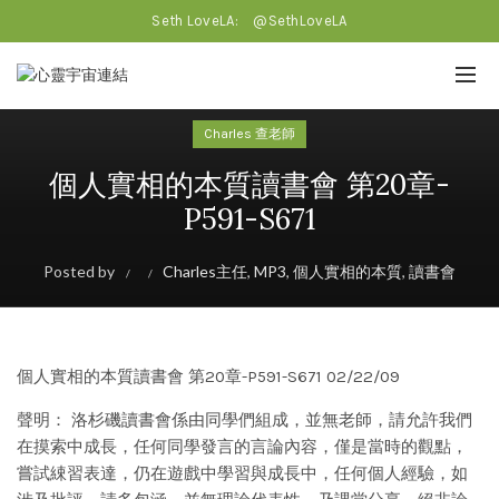
Seth LoveLA:
@SethLoveLA
Charles 查老師
個人實相的本質讀書會 第20章-
P591-S671
Posted by
Charles主任
,
MP3
,
個人實相的本質
,
讀書會
個人實相的本質讀書會 第20章-P591-S671 02/22/09
聲明： 洛杉磯讀書會係由同學們組成，並無老師，請允許我們
在摸索中成長，任何同學發言的言論內容，僅是當時的觀點，
嘗試綀習表達，仍在遊戲中學習與成長中，任何個人經驗，如