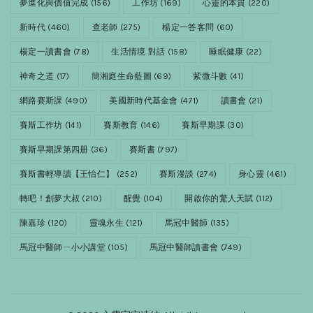
夢進化與價值完成
(156)
工作坊
(169)
心靈的本質
(220)
新時代
(460)
查老師
(275)
楊定一答客問
(60)
楊定一讀書會
(78)
生活情境 對話
(158)
睡眠健康
(22)
神奇之道
(17)
簡湘庭生命藍圖
(69)
紫微斗數
(41)
網路賽斯課
(490)
美國新時代基金會
(471)
讀書會
(21)
賽斯工作坊
(141)
賽斯教育
(146)
賽斯早期課
(30)
賽斯早期課第四册
(36)
賽斯書
(797)
賽斯書輕導讀【王怡仁】
(252)
賽斯漫談
(274)
身心靈
(461)
轉吧！創夢大叔
(210)
醒覺
(104)
開啟你的驚人天賦
(112)
陳嘉珍
(120)
靈魂永生
(121)
馬冠中醫師
(135)
馬冠中醫師ㄧ小小講堂
(105)
馬冠中醫師讀書會
(749)