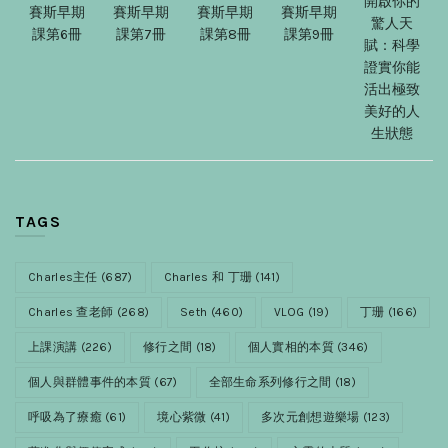
開啟你的
賽斯早期
賽斯早期
賽斯早期
賽斯早期
驚人天
課第6冊
課第7冊
課第8冊
課第9冊
賦：科學
證實你能
活出極致
美好的人
生狀態
TAGS
Charles主任
(687)
Charles 和 丁珊
(141)
Charles 查老師
(268)
Seth
(460)
VLOG
(19)
丁珊
(166)
上課演講
(226)
修行之間
(18)
個人實相的本質
(346)
個人與群體事件的本質
(67)
全部生命系列修行之間
(18)
呼吸為了療癒
(61)
境心紫微
(41)
多次元創想遊樂場
(123)