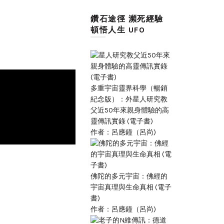
鑽石途徑 瀕死經驗
頓悟人生 UFO
多重宇宙靈界科學（暢銷
紀念版）：外星人研究教
父近50年來親身體驗的高
靈傳訊實錄 (電子書)
作者：呂應鐘（呂尚)
佛陀的多元宇宙：佛經的
宇宙真理與生命真相 (電子
書)
作者：呂應鐘（呂尚)