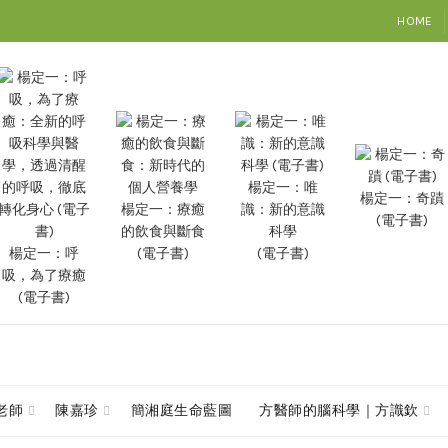
HOME
楊定一：唯
楊定一：奇蹟
楊定一：療癒
識：新的意識
(電子書)
的飲食與斷食
科學
楊定一：呼
(電子書)
(電子書)
吸，為了療癒
(電子書)
查老師
陳嘉珍
簡湘庭生命藍圖
方醫師的腦科學｜方識欽