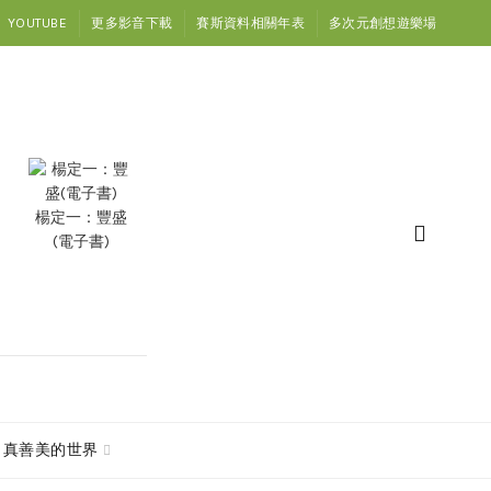
YOUTUBE
更多影音下載
賽斯資料相關年表
多次元創想遊樂場
楊定一：豐盛
(電子書)
真善美的世界