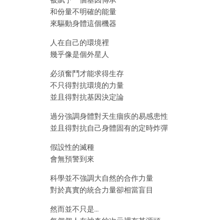
被賦予一個基因傳承
和份量不明確的能量
來驅動身體這個機器
人在自己的環境裡
幾乎像是個外星人
必須奮鬥才能求得生存
不只得對抗環境的力量
並且得對抗基因決定論
過分強調身體對天生痼疾的易感患性
並且得對抗自己身體固有的定時炸彈
假設性的滅種
會無預警到來
科學並不強調大自然的合作力量
對於真實的統合力量卻相當盲目
然而並不只是…