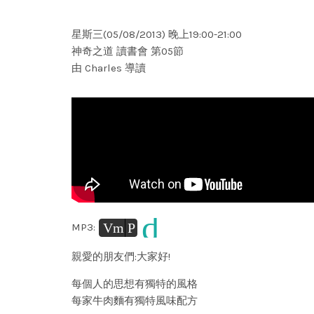
星斯三(05/08/2013) 晚上19:00-21:00
神奇之道 讀書會 第05節
由 Charles 導讀
d
Vm
P
MP3:
親愛的朋友們:大家好!
每個人的思想有獨特的風格
每家牛肉麵有獨特風味配方