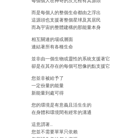
每個個人在神奇的次元裡有其源頭
而是每個人的整個生命都由之浮出
這源頭也支援著整個星球及其居民
而為宇宙的整體建構的那能量本身
相互關連的場或層面
連結著所有各種生命
並非由一個生物或靈性的系統支援著它
卻是在其存在的每個可想像的點支援它
您並非被給予了
一定份量的能量
新能量到處可得
您的環境是有意義且活生生的
在身體和環境間有經常的溝通
這意謂著…
您並不需要單單只依賴