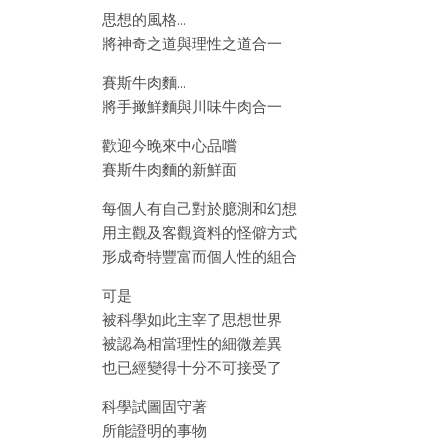
思想的風格…
將神奇之道與理性之道合一
賽斯牛肉麵…
將手撖鮮麵與川味牛肉合一
歡迎今晚來中心品嚐
賽斯牛肉麵的新鮮面
每個人有自己對於臆測和幻想
用主觀及客觀資料的怪僻方式
形成奇特豐富而個人性的組合
可是
被科學如此主宰了思想世界
被認為相當理性的細微差異
也已經變得十分不可接受了
科學試圖固守著
所能證明的事物