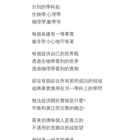
分別的學科如
生物學,心理學
物理學,數學等
每個各建有一堆事實
被非常小心地守衛著
每個提供自己的世界觀
透過生物學看到的世界
透過物理學看到的實相
卻沒有能綜合所有那些資訊的領域
或將事實應用在另一學科上的學問
無法提供關於實相是什麼?
平衡和廣泛而完整的概念!
看來彷彿每個人是孤立的
不適用於意圖目的或慾望