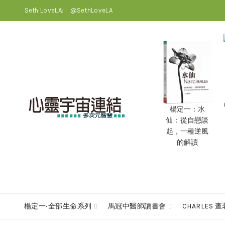
Seth LoveLA:
@SethLoveLA
楊定一：水
仙：從自戀談
起，一種逆風
的解讀
楊定一‧全部生命系列
馬冠中醫師讀書會
CHARLES 