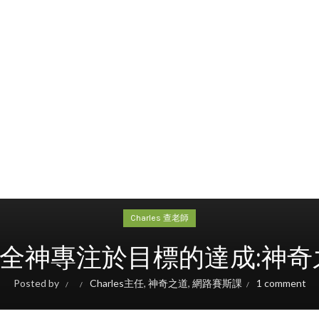
Charles 查老師
.08 全神專注於目標的達成:神
Posted by
Charles主任
,
神奇之道
,
網路賽斯課
1 comment