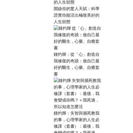
開啟你的驚人天賦：科學
證實你能活出極致美好的
人生狀態
鍾灼輝：從「心」創造自
我修復的奇蹟：做自己最
好的醫生，心藥、自癒套
書
鍾灼輝：失智與瀕死教我
的事，心理學家的人生必
修課（套書）：最後，我
會變成你嗎？＋我死過，