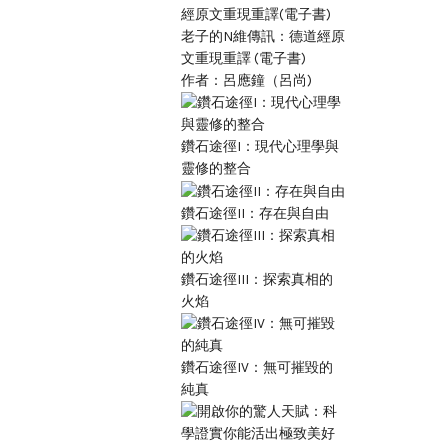
老子的N維傳訊：德道經原
文重現重譯 (電子書)
作者：呂應鐘（呂尚)
鑽石途徑I：現代心理學與
靈修的整合
鑽石途徑II：存在與自由
鑽石途徑III：探索真相的
火焰
鑽石途徑IV：無可摧毀的
純真