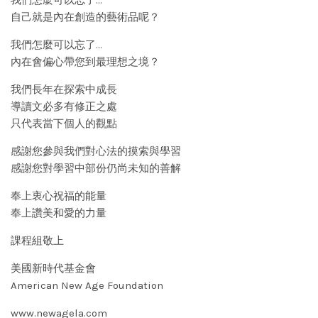
我們怎麼可以忘了…
自己就是內在創造的藝術品呢？
我們怎麼可以忘了…
內在會偏心帶您到最理想之境？
我們長年在探索中成長
導讀文必多有修正之處
只代表當下個人的觀點
感謝您參與我們對心法的摸索與學習
感謝您對學習中部份仍尚未知的善解
奉上衷心祝福的能量
奉上讚美和愛的力量
課程組敬上
美國新時代基金會
American New Age Foundation
www.newagela.com