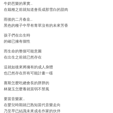
牛奶芭樂的果實…
在栽種之前就知道會長成那雪白的甜肉
雨後的二月春韭…
黑色的種子中早有青草沒有的未來芳香
孩子們在出生時
的確已擁有個性
而生命的整個可能意圖
在出生之前就已然存在
這就如後來將擁有的成人身體
也已然存在所有可能計畫一樣
賽斯怎麼吃總會長的胖胖的
林黛玉怎麼養就當弱不禁風
要當音樂家…
在嬰兒時期就已熟知當代音樂走向
乃至早已結識未來成名作家的伙伴