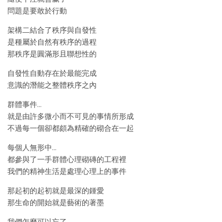
問題是要敢於行動
架構二結合了秩序與自發性
是種屬於自然有秩序的過程
那秩序是圓滿形且聯想性的
自發性自動存在於最能完成
意識的潛能之整體秩序之內
群體事件…
就是由許多微小而不可見的事情所形成
不過每一個卻都頗為精確的砌合在一起
每個人無形中…
都參與了一手群體心理砌磚的工程裡
我們的精神生活是處理心理上的事件
那起初的起初就是最深的鍾愛
那生命的開始就是藝術的著墨