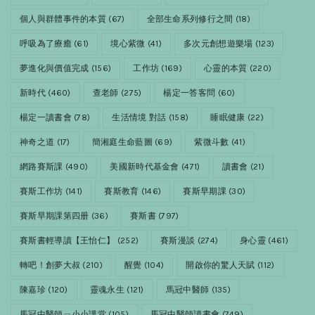
個人與群體事件的本質
(67)
全部生命系列修行之間
(18)
呼吸為了療癒
(61)
境心紫微
(41)
多次元創想遊樂場
(123)
夢進化與價值完成
(156)
工作坊
(169)
心靈的本質
(220)
新時代
(460)
查老師
(275)
楊定一答客問
(60)
楊定一讀書會
(78)
生活情境 對話
(158)
睡眠健康
(22)
神奇之道
(17)
簡湘庭生命藍圖
(69)
紫微斗數
(41)
網路賽斯課
(490)
美國新時代基金會
(471)
讀書會
(21)
賽斯工作坊
(141)
賽斯教育
(146)
賽斯早期課
(30)
賽斯早期課第四册
(36)
賽斯書
(797)
賽斯書輕導讀【王怡仁】
(252)
賽斯漫談
(274)
身心靈
(461)
轉吧！創夢大叔
(210)
醒覺
(104)
開啟你的驚人天賦
(112)
陳嘉珍
(120)
靈魂永生
(121)
馬冠中醫師
(135)
馬冠中醫師ㄧ小小講堂
(105)
馬冠中醫師讀書會
(749)