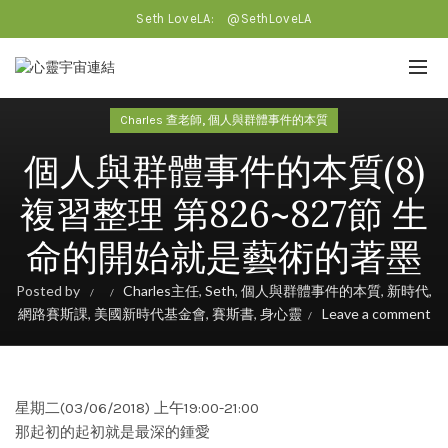
Seth LoveLA:
@SethLoveLA
,
Charles 查老師
個人與群體事件的本質
個人與群體事件的本質(8)
複習整理 第826~827節 生
命的開始就是藝術的著墨
Posted by
Charles主任
,
Seth
,
個人與群體事件的本質
,
新時代
,
網路賽斯課
,
美國新時代基金會
,
賽斯書
,
身心靈
Leave a comment
星期二(03/06/2018) 上午19:00-21:00
那起初的起初就是最深的鍾愛