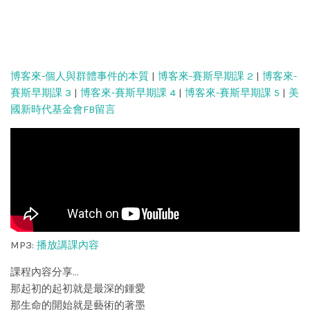
博客來-個人與群體事件的本質
|
博客來-賽斯早期課 2
|
博客來-
賽斯早期課 3
|
博客來-賽斯早期課 4
|
博客來-賽斯早期課 5
|
美
國新時代基金會FB留言
MP3:
播放講課內容
課程內容分享…
那起初的起初就是最深的鍾愛
那生命的開始就是藝術的著墨