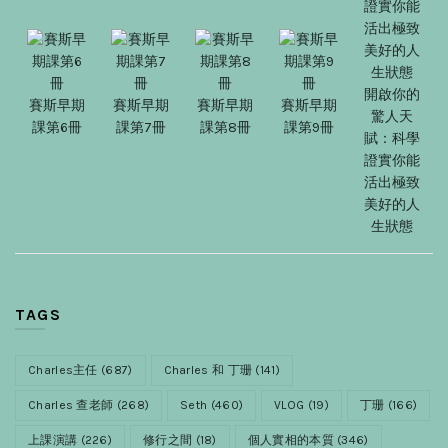
開啟你的
賽斯早期
賽斯早期
賽斯早期
賽斯早期
驚人天
課第6冊
課第7冊
課第8冊
課第9冊
賦：科學
證實你能
活出極致
美好的人
生狀態
TAGS
Charles主任
(687)
Charles 和 丁珊
(141)
Charles 查老師
(268)
Seth
(460)
VLOG
(19)
丁珊
(166)
上課演講
(226)
修行之間
(18)
個人實相的本質
(346)