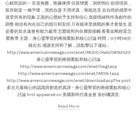
心銘所說的⋯ 至道無難，唯嫌揀擇 但莫憎愛，洞然明白 欲得現前，
莫存順逆 一種平懷，泯然自盡 不用求真，唯能息見 在自然的感受中
接受所有的現象 正面的心態給予支持和信心 負面情緒時作為創作的
調整 相信有內在自己的指引和安排 只有能承受挑戰的事才會發生 是
必要的並永遠會有能力處理 怎麼能和內在層面接觸 看看金剛經是怎
麼教導 主題：身心靈學習的兩個重點和核心討論 時間：0小時58分
鐘左右 感謝支持和了解，請點擊以下連結…
http://www.americannewage.com/enet/MUSIC/HwG/06192023
身心靈學習的兩個重點和核心討論
http://www.americannewage.com/enet/hwg1.asp
http://www.americannewage.com/enet/1MON-1.asp
http://www.americannewage.com/enet/download.aspThe post
多次元最核心的認識與創造的真諦 – 身心靈學習的兩個重點和核心
討論 first appeared on 美國新時代基金會 洛杉磯講堂.
Read More