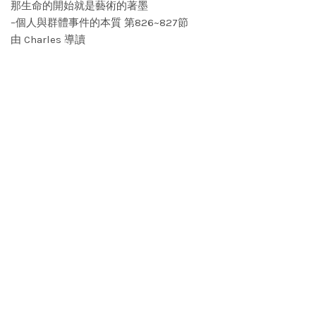
那生命的開始就是藝術的著墨
–個人與群體事件的本質 第826~827節
由 Charles 導讀