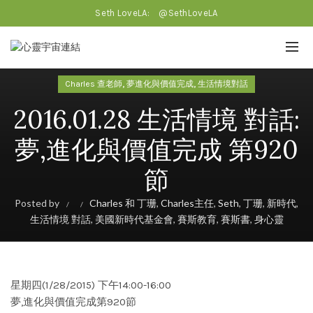
Seth LoveLA:
@SethLoveLA
,
,
Charles 查老師
夢進化與價值完成
生活情境對話
2016.01.28 生活情境 對話:
夢,進化與價值完成 第920
節
Posted by
Charles 和 丁珊
,
Charles主任
,
Seth
,
丁珊
,
新時代
,
生活情境 對話
,
美國新時代基金會
,
賽斯教育
,
賽斯書
,
身心靈
星期四(1/28/2015) 下午14:00-16:00
夢,進化與價值完成第920節