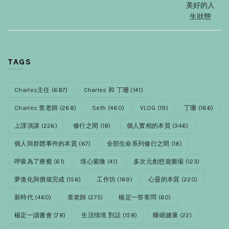
美好的人
生狀態
TAGS
Charles主任
(687)
Charles 和 丁珊
(141)
Charles 查老師
(268)
Seth
(460)
VLOG
(19)
丁珊
(166)
上課演講
(226)
修行之間
(18)
個人實相的本質
(346)
個人與群體事件的本質
(67)
全部生命系列修行之間
(18)
呼吸為了療癒
(61)
境心紫微
(41)
多次元創想遊樂場
(123)
夢進化與價值完成
(156)
工作坊
(169)
心靈的本質
(220)
新時代
(460)
查老師
(275)
楊定一答客問
(60)
楊定一讀書會
(78)
生活情境 對話
(158)
睡眠健康
(22)