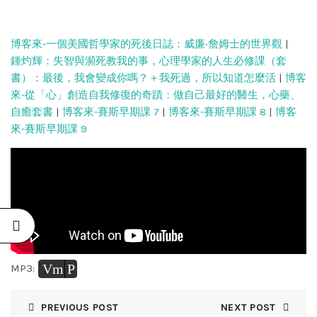
博客來-一個美國哲學家的死後日誌：威廉‧詹姆士的世界觀
|
鍾灼輝：失智與瀕死教我的事，心理學家的人生必修課（套
書）：最後，我會變成你嗎？＋我死過，所以知道怎麼活
|
博客
來-從「心」創造自我修復的奇蹟：做自己最好的醫生，心藥、
自癒套書
|
博客來-賽斯早期課 7
|
博客來-賽斯早期課 8
|
博客
來-賽斯早期課 9
Vm
P
MP3:
PREVIOUS POST
NEXT POST