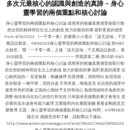
多次元最核心的認識與創造的真諦 – 身心
靈學習的兩個重點和核心討論
身心靈學習的兩個重點和核心討論 就簡單的根據真實感受操取行動
把全部的精神用在生活上的創造 致力於眼前的事 面對更真的感受
from: 6/19/2023 《一千零一夜》的賽斯小小電台 「談天說地，千言
萬語話創造」 06192023身心靈學習的兩個重點和核心討論 第1060
次錄音。 暨「一千零一夜」之後「談天說地，千言萬語話創造」 第
59次錄音。 ———————————————— 早期課第二冊-第55節-1060
身心靈學習的兩個重點和核心討論 就簡單的根據真實感受操取行動
把全部的精神用在生活上的創造 致力於眼前的事 面對更真的感受 信
心銘所說的⋯ 至道無難，唯嫌揀擇 但莫憎愛，洞然明白 欲得現前，
莫存順逆 一種平懷，泯然自盡 不用求真，唯能息見 在自然的感受中
接受所有的現象 正面的心態給予支持和信心 負面情緒時作為創作的
調整 相信有內在自己的指引和安排 只有能承受挑戰的事才會發生 是
必要的並永遠會有能力處理 怎麼能和內在層面接觸 看看金剛經是怎
麼教導 主題：身心靈學習的兩個重點和核心討論 時間：0小時58分
鐘左右 感謝支持和了解，請點擊以下連結…
http://www.americannewage.com/enet/MUSIC/HwG/06192023