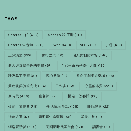
TAGS
Charles主任
(687)
Charles 和 丁珊
(141)
Charles 查老師
(268)
Seth
(460)
VLOG
(19)
丁珊
(166)
上課演講
(226)
修行之間
(18)
個人實相的本質
(346)
個人與群體事件的本質
(67)
全部生命系列修行之間
(18)
呼吸為了療癒
(61)
境心紫微
(41)
多次元創想遊樂場
(123)
夢進化與價值完成
(156)
工作坊
(169)
心靈的本質
(220)
新時代
(460)
查老師
(275)
楊定一答客問
(60)
楊定一讀書會
(78)
生活情境 對話
(158)
睡眠健康
(22)
神奇之道
(17)
簡湘庭生命藍圖
(69)
紫微斗數
(41)
網路賽斯課
(490)
美國新時代基金會
(471)
讀書會
(21)