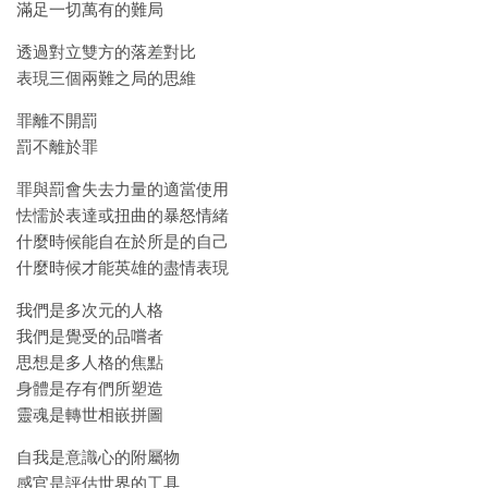
滿足一切萬有的難局
透過對立雙方的落差對比
表現三個兩難之局的思維
罪離不開罰
罰不離於罪
罪與罰會失去力量的適當使用
怯懦於表達或扭曲的暴怒情緒
什麼時候能自在於所是的自己
什麼時候才能英雄的盡情表現
我們是多次元的人格
我們是覺受的品嚐者
思想是多人格的焦點
身體是存有們所塑造
靈魂是轉世相嵌拼圖
自我是意識心的附屬物
感官是評估世界的工具