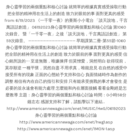
身心靈學習的兩個重點和核心討論 就簡單的根據真實感受操取行動
把全部的精神用在生活上的創造 致力於眼前的事 面對更真的感受
from: 6/19/2023 《一千零一夜》的賽斯小小電台 「談天說地，千言
萬語話創造」 06192023身心靈學習的兩個重點和核心討論 第1060
次錄音。 暨「一千零一夜」之後「談天說地，千言萬語話創造」 第
59次錄音。 ———————————————— 早期課第二冊-第55節-1060
身心靈學習的兩個重點和核心討論 就簡單的根據真實感受操取行動
把全部的精神用在生活上的創造 致力於眼前的事 面對更真的感受 信
心銘所說的⋯ 至道無難，唯嫌揀擇 但莫憎愛，洞然明白 欲得現前，
莫存順逆 一種平懷，泯然自盡 不用求真，唯能息見 在自然的感受中
接受所有的現象 正面的心態給予支持和信心 負面情緒時作為創作的
調整 相信有內在自己的指引和安排 只有能承受挑戰的事才會發生 是
必要的並永遠會有能力處理 怎麼能和內在層面接觸 看看金剛經是怎
麼教導 主題：身心靈學習的兩個重點和核心討論 時間：0小時58分
鐘左右 感謝支持和了解，請點擊以下連結…
http://www.americannewage.com/enet/MUSIC/HwG/06192023
身心靈學習的兩個重點和核心討論
http://www.americannewage.com/enet/hwg1.asp
http://www.americannewage.com/enet/1MON-1.asp