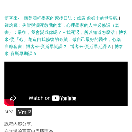
博客來-一個美國哲學家的死後日誌：威廉‧詹姆士的世界觀
|
鍾灼輝：失智與瀕死教我的事，心理學家的人生必修課（套
書）：最後，我會變成你嗎？＋我死過，所以知道怎麼活
|
博客
來-從「心」創造自我修復的奇蹟：做自己最好的醫生，心藥、
自癒套書
|
博客來-賽斯早期課 7
|
博客來-賽斯早期課 8
|
博客
來-賽斯早期課 9
Vm
P
MP3:
課程內容分享:
在無過的宣言中盡情而為