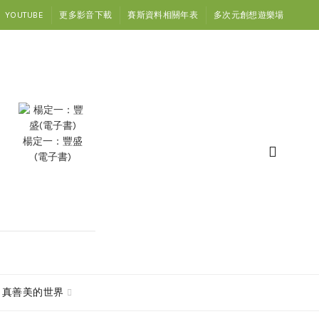
YOUTUBE
更多影音下載
賽斯資料相關年表
多次元創想遊樂場
楊定一：豐盛
(電子書)
真善美的世界