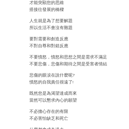
才能突顯您的思維
搭接往發展的橋樑
人生就是為了想要解題
所以生活不會沒有難題
要對需要和創造反應
不對自尊和對錯反應
不要憤怒，憤怒和思想之間是需求不滿足
不要悲傷，悲傷和期待之間是受害者情結
悲傷的眼涙在說什麼呢?
憤怒的自我責任很遠了!
既然您是為渴望達成而來
當然可以懇求內心的願望
不必擔心存在的有限
不必害怕缺乏和死亡