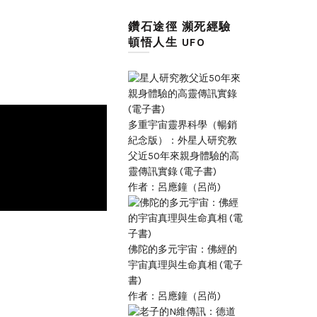
鑽石途徑 瀕死經驗
頓悟人生 UFO
多重宇宙靈界科學（暢銷
紀念版）：外星人研究教
父近50年來親身體驗的高
靈傳訊實錄 (電子書)
作者：呂應鐘（呂尚)
佛陀的多元宇宙：佛經的
宇宙真理與生命真相 (電子
書)
作者：呂應鐘（呂尚)