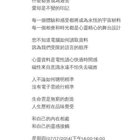
什麼都會成為過去
愛却是不變的印記
每一個體驗和感受都將成為永恆的宇宙材料
每一個相會和時光都是心靈精心的舞台設計
您不知道電腦如何讀取資料
因為我們受限於語言的順序
心靈資料是電性讀心快過時間感
磁性來自意識永遠不怕失去磁效
人不論如何聰明精凖
沒有電子雲繞行精凖
生命雲是無窮的創造
人生歷程在品味覺受
和自己的內在相處
和自己的靈感接觸
星期四(07/17/2014)下午14:00-16:00