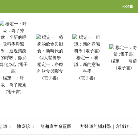
HOME
楊定一：唯
楊定一：奇蹟
楊定一：療癒
識：新的意識
(電子書)
的飲食與斷食
科學
楊定一：呼
(電子書)
(電子書)
吸，為了療癒
(電子書)
查老師
陳嘉珍
簡湘庭生命藍圖
方醫師的腦科學｜方識欽