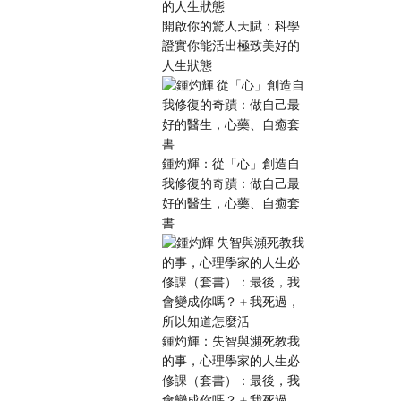
開啟你的驚人天賦：科學
證實你能活出極致美好的
人生狀態
鍾灼輝：從「心」創造自
我修復的奇蹟：做自己最
好的醫生，心藥、自癒套
書
鍾灼輝：失智與瀕死教我
的事，心理學家的人生必
修課（套書）：最後，我
會變成你嗎？＋我死過，