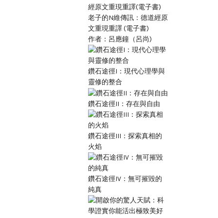
老子的N維傳訊：德道經原
文重現重譯 (電子書)
作者：呂應鐘（呂尚)
鑽石途徑I：現代心理學與
靈修的整合
鑽石途徑II：存在與自由
鑽石途徑III：探索真相的
火焰
鑽石途徑IV：無可摧毀的
純真