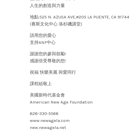
人生的創造與力量
地點:525 N. AZUSA AVE,#205 LA PUENTE, CA 91744
(賽斯文化中心 洛杉磯講堂)
請用您的愛心
支持ANF中心
謝謝您的參與鼓勵!
感謝倍受尊敬的您!
祝福 快樂美麗 與愛同行
課程組敬上
美國新時代基金會
American New Age Foundation
626-330-5566
www.newagela.com
new.newagela.net