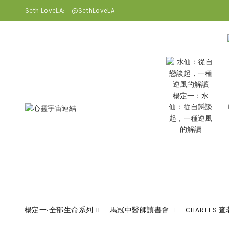
Seth LoveLA:
@SethLoveLA
楊定一：水
仙：從自戀談
起，一種逆風
的解讀
楊定一‧全部生命系列
馬冠中醫師讀書會
CHARLES 