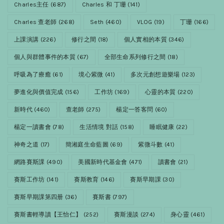
Charles主任
(687)
Charles 和 丁珊
(141)
Charles 查老師
(268)
Seth
(460)
VLOG
(19)
丁珊
(166)
上課演講
(226)
修行之間
(18)
個人實相的本質
(346)
個人與群體事件的本質
(67)
全部生命系列修行之間
(18)
呼吸為了療癒
(61)
境心紫微
(41)
多次元創想遊樂場
(123)
夢進化與價值完成
(156)
工作坊
(169)
心靈的本質
(220)
新時代
(460)
查老師
(275)
楊定一答客問
(60)
楊定一讀書會
(78)
生活情境 對話
(158)
睡眠健康
(22)
神奇之道
(17)
簡湘庭生命藍圖
(69)
紫微斗數
(41)
網路賽斯課
(490)
美國新時代基金會
(471)
讀書會
(21)
賽斯工作坊
(141)
賽斯教育
(146)
賽斯早期課
(30)
賽斯早期課第四册
(36)
賽斯書
(797)
賽斯書輕導讀【王怡仁】
(252)
賽斯漫談
(274)
身心靈
(461)