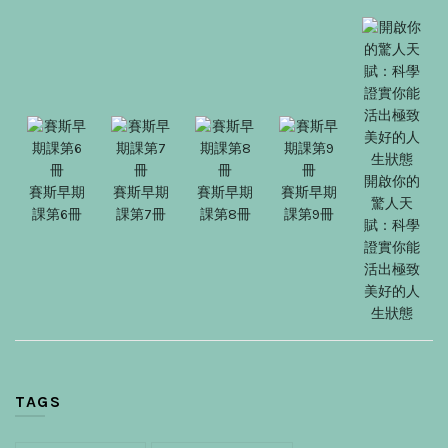
開啟你的
賽斯早期
賽斯早期
賽斯早期
賽斯早期
驚人天
課第6冊
課第7冊
課第8冊
課第9冊
賦：科學
證實你能
活出極致
美好的人
生狀態
TAGS