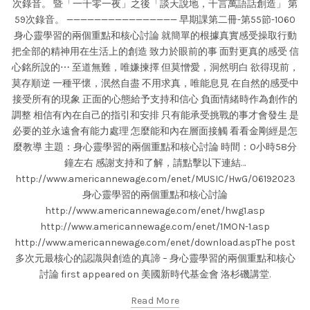
次錄音。 暨「一千零一夜」之後「談天說地，千言萬語話創造」 第
59次錄音。 ———————————————— 早期課第二冊-第55節-1060
身心靈學習的兩個重點和核心討論 就簡單的根據真實感受操取行動
把全部的精神用在生活上的創造 致力於眼前的事 面對更真的感受 信
心銘所說的⋯ 至道無難，唯嫌揀擇 但莫憎愛，洞然明白 欲得現前，
莫存順逆 一種平懷，泯然自盡 不用求真，唯能息見 在自然的感受中
接受所有的現象 正面的心態給予支持和信心 負面情緒時作為創作的
調整 相信有內在自己的指引和安排 只有能承受挑戰的事才會發生 是
必要的並永遠會有能力處理 怎麼能和內在層面接觸 看看金剛經是怎
麼教導 主題：身心靈學習的兩個重點和核心討論 時間：0小時58分
鐘左右 感謝支持和了解，請點擊以下連結…
http://www.americannewage.com/enet/MUSIC/HwG/06192023
身心靈學習的兩個重點和核心討論
http://www.americannewage.com/enet/hwg1.asp
http://www.americannewage.com/enet/1MON-1.asp
http://www.americannewage.com/enet/download.aspThe post
多次元最核心的認識與創造的真諦 – 身心靈學習的兩個重點和核心
討論 first appeared on 美國新時代基金會 洛杉磯講堂.
Read More