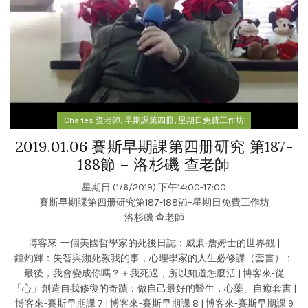
,
,
Charles 查老師
早期課第四冊
星期日免費工作坊
2019.01.06 賽斯早期課第四册研究 第187-
188節 – 洛杉磯 查老師
星期日 (1/6/2019) 下午14:00-17:00
賽斯早期課第四册研究第187-188節–星期日免費工作坊
洛杉磯 查老師
博客來-一個美國哲學家的死後日誌：威廉‧詹姆士的世界觀
|
鍾灼輝：失智與瀕死教我的事，心理學家的人生必修課（套書）：
最後，我會變成你嗎？＋我死過，所以知道怎麼活
|
博客來-從
「心」創造自我修復的奇蹟：做自己最好的醫生，心藥、自癒套書
|
博客來-賽斯早期課 7
|
博客來-賽斯早期課 8
|
博客來-賽斯早期課 9