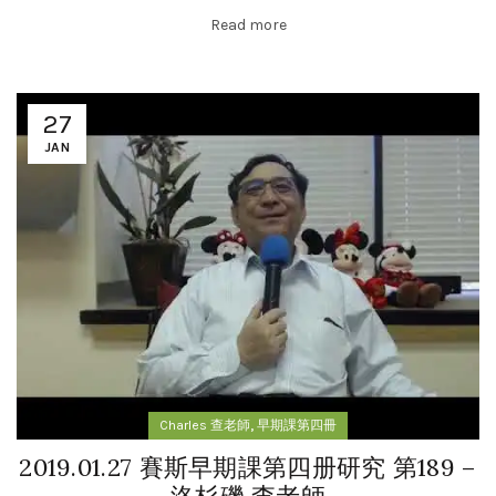
Read more
27
JAN
,
Charles 查老師
早期課第四冊
2019.01.27 賽斯早期課第四册研究 第189 –