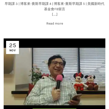
早期課 3
|
博客來-賽斯早期課 4
|
博客來-賽斯早期課 5
|
美國新時代
基金會FB留言
[……]
Read more
25
NOV