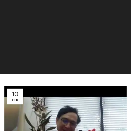
10
FEB