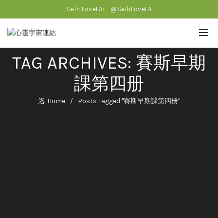
Seth LoveLA:
@SethLoveLA
TAG ARCHIVES: 賽斯早期
課第四册
Home
Posts Tagged "賽斯早期課第四册"