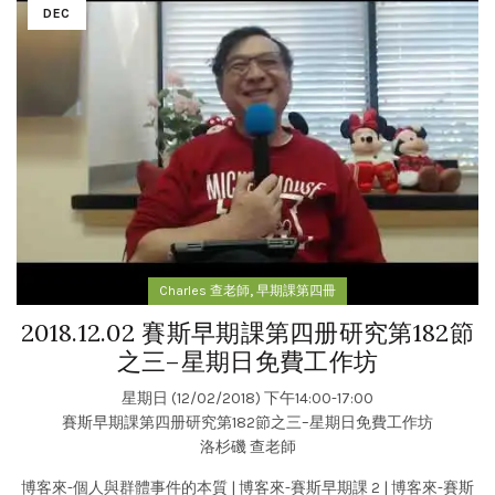
DEC
,
Charles 查老師
早期課第四冊
2018.12.02 賽斯早期課第四册研究第182節
之三–星期日免費工作坊
星期日 (12/02/2018) 下午14:00-17:00
賽斯早期課第四册研究第182節之三–星期日免費工作坊
洛杉磯 查老師
博客來-個人與群體事件的本質
|
博客來-賽斯早期課 2
|
博客來-賽斯