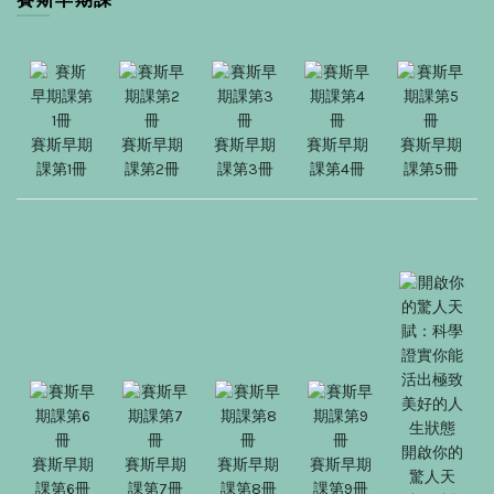
賽斯早期
賽斯早期
賽斯早期
賽斯早期
賽斯早期
課第1冊
課第2冊
課第3冊
課第4冊
課第5冊
開啟你的
賽斯早期
賽斯早期
賽斯早期
賽斯早期
驚人天
課第6冊
課第7冊
課第8冊
課第9冊