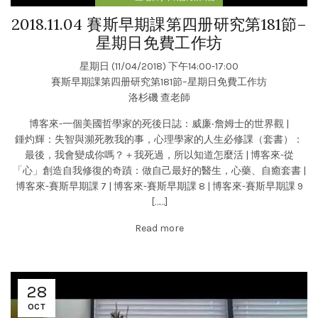
2018.11.04 賽斯早期課第四册研究第181節–
星期日免費工作坊
星期日 (11/04/2018) 下午14:00-17:00
賽斯早期課第四册研究第181節–星期日免費工作坊
洛杉磯 查老師
博客來-一個美國哲學家的死後日誌：威廉‧詹姆士的世界觀
|
鍾灼輝：失智與瀕死教我的事，心理學家的人生必修課（套書）：
最後，我會變成你嗎？＋我死過，所以知道怎麼活
|
博客來-從
「心」創造自我修復的奇蹟：做自己最好的醫生，心藥、自癒套書
|
博客來-賽斯早期課 7
|
博客來-賽斯早期課 8
|
博客來-賽斯早期課 9
[……]
Read more
28
OCT