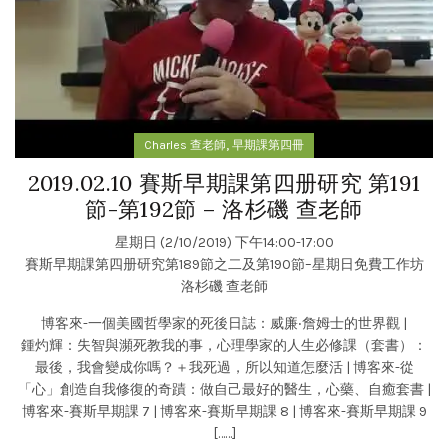
,
Charles 查老師
早期課第四冊
2019.02.10 賽斯早期課第四册研究 第191
節-第192節 – 洛杉磯 查老師
星期日 (2/10/2019) 下午14:00-17:00
賽斯早期課第四册研究第189節之二及第190節–星期日免費工作坊
洛杉磯 查老師
博客來-一個美國哲學家的死後日誌：威廉‧詹姆士的世界觀
|
鍾灼輝：失智與瀕死教我的事，心理學家的人生必修課（套書）：
最後，我會變成你嗎？＋我死過，所以知道怎麼活
|
博客來-從
「心」創造自我修復的奇蹟：做自己最好的醫生，心藥、自癒套書
|
博客來-賽斯早期課 7
|
博客來-賽斯早期課 8
|
博客來-賽斯早期課 9
[……]