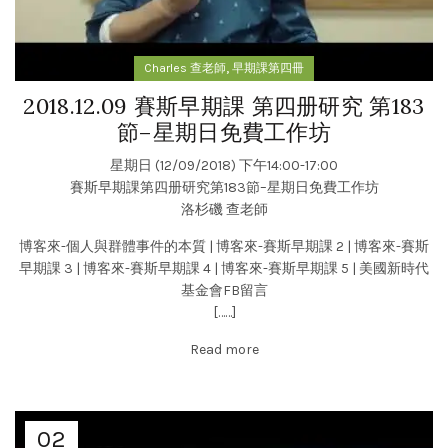
,
Charles 查老師
早期課第四冊
2018.12.09 賽斯早期課 第四册研究 第183
節–星期日免費工作坊
星期日 (12/09/2018) 下午14:00-17:00
賽斯早期課第四册研究第183節–星期日免費工作坊
洛杉磯 查老師
博客來-個人與群體事件的本質
|
博客來-賽斯早期課 2
|
博客來-賽斯
早期課 3
|
博客來-賽斯早期課 4
|
博客來-賽斯早期課 5
|
美國新時代
基金會FB留言
[……]
Read more
02