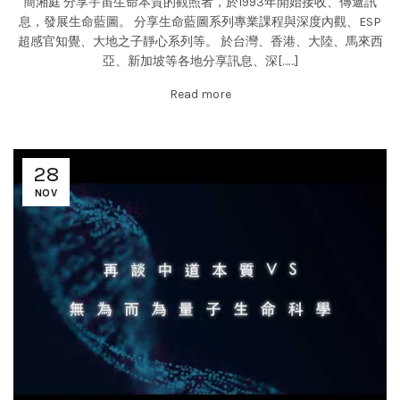
簡湘庭 分享宇宙生命本質的觀照者，於1993年開始接收、傳遞訊
息，發展生命藍圖。 分享生命藍圖系列專業課程與深度內觀、ESP
超感官知覺、大地之子靜心系列等。 於台灣、香港、大陸、馬來西
亞、新加坡等各地分享訊息、深[……]
Read more
28
NOV