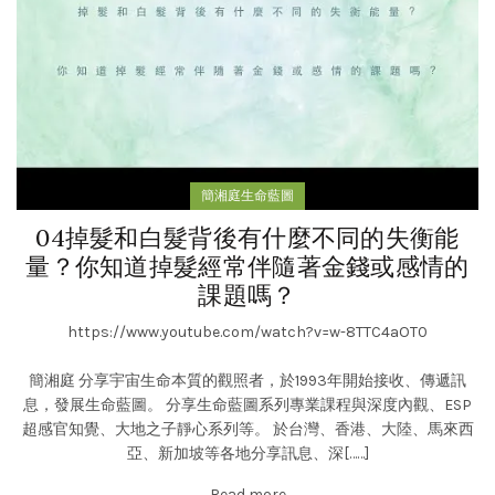
簡湘庭生命藍圖
04掉髮和白髮背後有什麼不同的失衡能
量？你知道掉髮經常伴隨著金錢或感情的
課題嗎？
https://www.youtube.com/watch?v=w-8TTC4aOT0
簡湘庭 分享宇宙生命本質的觀照者，於1993年開始接收、傳遞訊
息，發展生命藍圖。 分享生命藍圖系列專業課程與深度內觀、ESP
超感官知覺、大地之子靜心系列等。 於台灣、香港、大陸、馬來西
亞、新加坡等各地分享訊息、深[……]
Read more