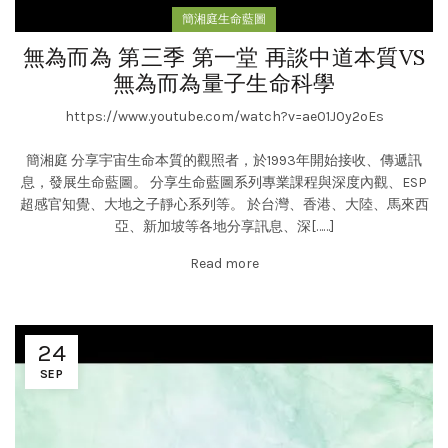
簡湘庭生命藍圖
無為而為 第三季 第一堂 再談中道本質VS
無為而為量子生命科學
https://www.youtube.com/watch?v=ae01J0y2oEs
簡湘庭 分享宇宙生命本質的觀照者，於1993年開始接收、傳遞訊
息，發展生命藍圖。 分享生命藍圖系列專業課程與深度內觀、ESP
超感官知覺、大地之子靜心系列等。 於台灣、香港、大陸、馬來西
亞、新加坡等各地分享訊息、深[……]
Read more
24
SEP