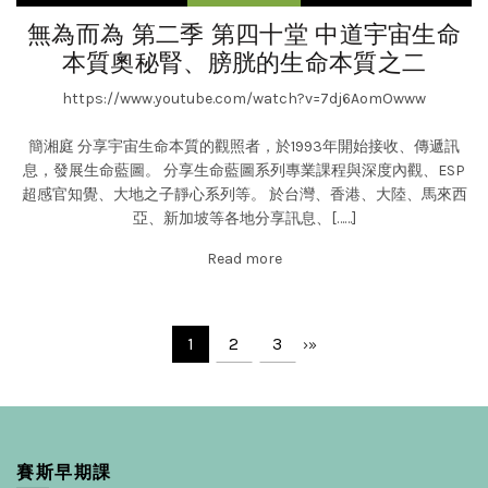
無為而為 第二季 第四十堂 中道宇宙生命
本質奧秘腎、膀胱的生命本質之二
https://www.youtube.com/watch?v=7dj6AomOwww
簡湘庭 分享宇宙生命本質的觀照者，於1993年開始接收、傳遞訊
息，發展生命藍圖。 分享生命藍圖系列專業課程與深度內觀、ESP
超感官知覺、大地之子靜心系列等。 於台灣、香港、大陸、馬來西
亞、新加坡等各地分享訊息、[……]
Read more
1
2
3
›
»
賽斯早期課