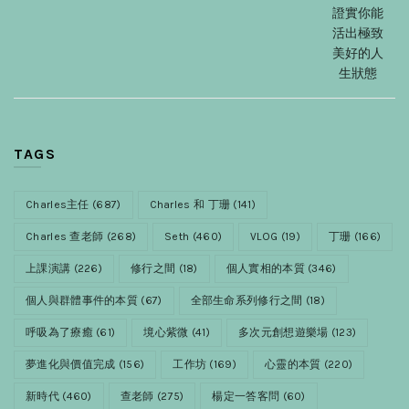
證實你能
活出極致
美好的人
生狀態
TAGS
Charles主任
(687)
Charles 和 丁珊
(141)
Charles 查老師
(268)
Seth
(460)
VLOG
(19)
丁珊
(166)
上課演講
(226)
修行之間
(18)
個人實相的本質
(346)
個人與群體事件的本質
(67)
全部生命系列修行之間
(18)
呼吸為了療癒
(61)
境心紫微
(41)
多次元創想遊樂場
(123)
夢進化與價值完成
(156)
工作坊
(169)
心靈的本質
(220)
新時代
(460)
查老師
(275)
楊定一答客問
(60)