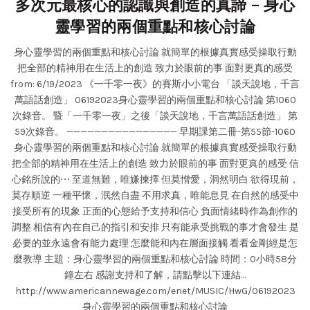
多次元最核心的認識與創造的真諦 – 身心
靈學習的兩個重點和核心討論
身心靈學習的兩個重點和核心討論 就簡單的根據真實感受操取行動
把全部的精神用在生活上的創造 致力於眼前的事 面對更真的感受
from: 6/19/2023 《一千零一夜》的賽斯小小電台 「談天說地，千言
萬語話創造」 06192023身心靈學習的兩個重點和核心討論 第1060
次錄音。 暨「一千零一夜」之後「談天說地，千言萬語話創造」 第
59次錄音。 ———————————————— 早期課第二冊-第55節-1060
身心靈學習的兩個重點和核心討論 就簡單的根據真實感受操取行動
把全部的精神用在生活上的創造 致力於眼前的事 面對更真的感受 信
心銘所說的⋯ 至道無難，唯嫌揀擇 但莫憎愛，洞然明白 欲得現前，
莫存順逆 一種平懷，泯然自盡 不用求真，唯能息見 在自然的感受中
接受所有的現象 正面的心態給予支持和信心 負面情緒時作為創作的
調整 相信有內在自己的指引和安排 只有能承受挑戰的事才會發生 是
必要的並永遠會有能力處理 怎麼能和內在層面接觸 看看金剛經是怎
麼教導 主題：身心靈學習的兩個重點和核心討論 時間：0小時58分
鐘左右 感謝支持和了解，請點擊以下連結…
http://www.americannewage.com/enet/MUSIC/HwG/06192023
身心靈學習的兩個重點和核心討論