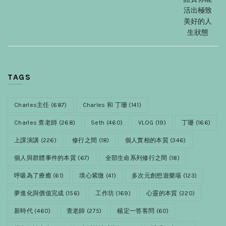
活出極致
美好的人
生狀態
TAGS
Charles主任
(687)
Charles 和 丁珊
(141)
Charles 查老師
(268)
Seth
(460)
VLOG
(19)
丁珊
(166)
上課演講
(226)
修行之間
(18)
個人實相的本質
(346)
個人與群體事件的本質
(67)
全部生命系列修行之間
(18)
呼吸為了療癒
(61)
境心紫微
(41)
多次元創想遊樂場
(123)
夢進化與價值完成
(156)
工作坊
(169)
心靈的本質
(220)
新時代
(460)
查老師
(275)
楊定一答客問
(60)