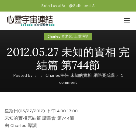
Seth LoveLA:
@SethLoveLA
,
Charles 查老師
上課演講
2012.05.27 未知的實相 完
結篇 第744節
Posted by
Charles主任
,
未知的實相
,
網路賽斯課
1
comment
星斯日(05/27/2012) 下午14:00-17:00
未知的實相完結篇 讀書會 第744節
由 Charles 導讀