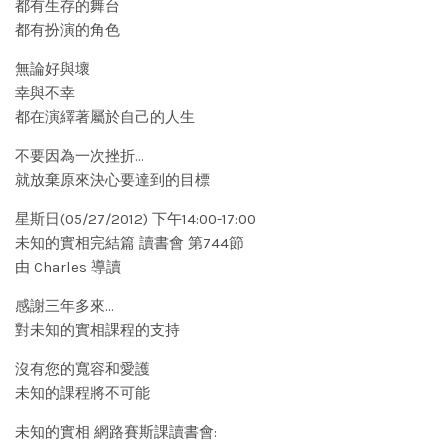
都有生存的舞台
都有扮演的角色
無論好與壞
幸與不幸
都在演繹著屬於自己的人生
不要因為一次挫折…
就放棄原來決心要達到的目標
星斯日(05/27/2012) 下午14:00-17:00
未知的實相完結篇 讀書會 第744節
由 Charles 導讀
感謝三年多來…
對未知的實相課程的支持
沒有您的寬容和愛護
未知的課程將不可能
未知的實相 網路賽斯課讀書會: