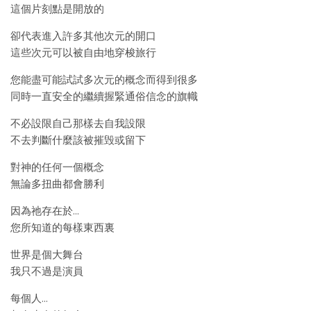
這個片刻點是開放的
卻代表進入許多其他次元的開口
這些次元可以被自由地穿梭旅行
您能盡可能試試多次元的概念而得到很多
同時一直安全的繼續握緊通俗信念的旗幟
不必設限自己那樣去自我設限
不去判斷什麼該被摧毁或留下
對神的任何一個概念
無論多扭曲都會勝利
因為祂存在於…
您所知道的每樣東西裏
世界是個大舞台
我只不過是演員
每個人…