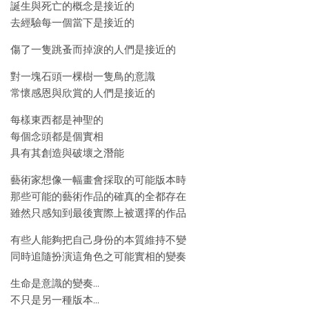
誕生與死亡的概念是接近的
去經驗每一個當下是接近的
傷了一隻跳蚤而掉淚的人們是接近的
對一塊石頭一棵樹一隻鳥的意識
常懷感恩與欣賞的人們是接近的
每樣東西都是神聖的
每個念頭都是個實相
具有其創造與破壞之潛能
藝術家想像一幅畫會採取的可能版本時
那些可能的藝術作品的確真的全都存在
雖然只感知到最後實際上被選擇的作品
有些人能夠把自己身份的本質維持不變
同時追隨扮演這角色之可能實相的變奏
生命是意識的變奏…
不只是另一種版本…