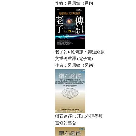
作者：呂應鐘（呂尚)
老子的N維傳訊：德道經原
文重現重譯 (電子書)
作者：呂應鐘（呂尚)
鑽石途徑I：現代心理學與
靈修的整合