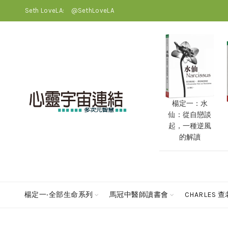
Seth LoveLA:
@SethLoveLA
楊定一：水
仙：從自戀談
起，一種逆風
的解讀
楊定一‧全部生命系列
馬冠中醫師讀書會
CHARLES 