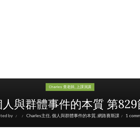
,
Charles 查老師
上課演講
個人與群體事件的本質 第829
ted by
Charles主任
,
個人與群體事件的本質
,
網路賽斯課
1 com