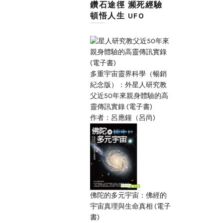
鑽石途徑 瀕死經驗
頓悟人生 UFO
多重宇宙靈界科學（暢銷
紀念版）：外星人研究教
父近50年來親身體驗的高
靈傳訊實錄 (電子書)
作者：呂應鐘（呂尚)
佛陀的多元宇宙：佛經的
宇宙真理與生命真相 (電子
書)