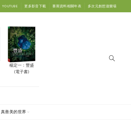
YOUTUBE
更多影音下載
賽斯資料相關年表
多次元創想遊樂場
楊定一：豐盛
(電子書)
真善美的世界