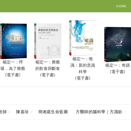
HOME
楊定一：唯
楊定一：呼
楊定一：療癒
楊定一：奇蹟
識：新的意識
吸，為了療癒
的飲食與斷食
(電子書)
科學
(電子書)
(電子書)
(電子書)
查老師
陳嘉珍
簡湘庭生命藍圖
方醫師的腦科學｜方識欽