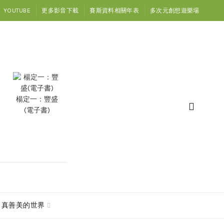
YOUTUBE
更多影音下載
賽斯資料相關年表
多次元創想遊樂場
楊定一：豐盛
(電子書)
真善美的世界