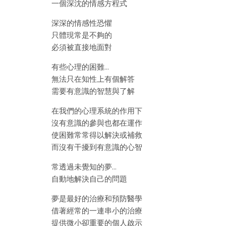
一個深沈的情感方程式
深深的情感性恐懼
只體現常是不夠的
必須被直接地面對
有些心理的困難…
無法只在知性上有個解答
需要有意識的智慧與了解
在我們的心理系統的作用下
沒有意識的參與也都在運作
使困難常常得以解決或補救
而沒有干擾到有意識的心智
常透過未覺知的夢…
自動地解決自己的問題
夢是最好的治療和預防醫學
借著經常的一連串小的治療
提供微小卻重要的個人啟示