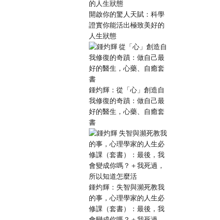
開啟你的驚人天賦：科學
證實你能活出極致美好的
人生狀態
鍾灼輝：從「心」創造自
我修復的奇蹟：做自己最
好的醫生，心藥、自癒套
書
鍾灼輝：失智與瀕死教我
的事，心理學家的人生必
修課（套書）：最後，我
會變成你嗎？＋我死過，