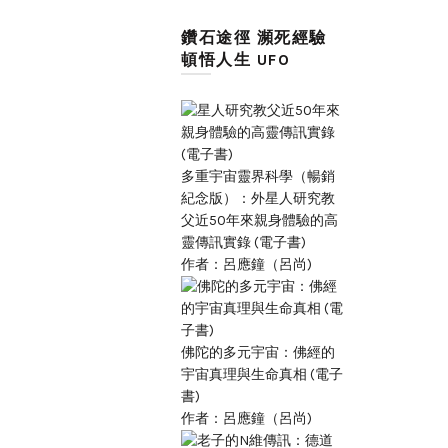
鑽石途徑 瀕死經驗
頓悟人生 UFO
多重宇宙靈界科學（暢銷
紀念版）：外星人研究教
父近50年來親身體驗的高
靈傳訊實錄 (電子書)
作者：呂應鐘（呂尚)
佛陀的多元宇宙：佛經的
宇宙真理與生命真相 (電子
書)
作者：呂應鐘（呂尚)