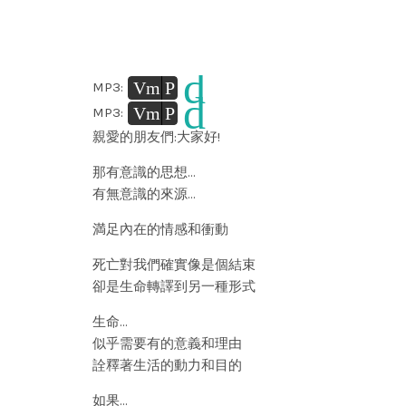
d
Vm
P
MP3:
d
Vm
P
MP3:
親愛的朋友們:大家好!
那有意識的思想…
有無意識的來源…
満足內在的情感和衝動
死亡對我們確實像是個結束
卻是生命轉譯到另一種形式
生命…
似乎需要有的意義和理由
詮釋著生活的動力和目的
如果…