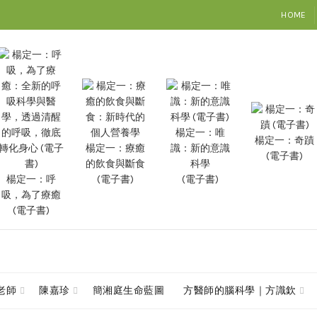
HOME
楊定一：唯
楊定一：奇蹟
楊定一：療癒
識：新的意識
(電子書)
的飲食與斷食
科學
楊定一：呼
(電子書)
(電子書)
吸，為了療癒
(電子書)
查老師
陳嘉珍
簡湘庭生命藍圖
方醫師的腦科學｜方識欽