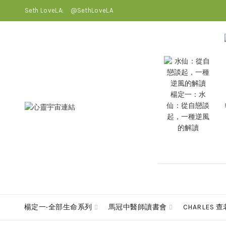
Seth LoveLA:
@SethLoveLA
楊定一：水
仙：從自戀談
起，一種逆風
的解讀
楊定一‧全部生命系列
馬冠中醫師讀書會
CHARLES 