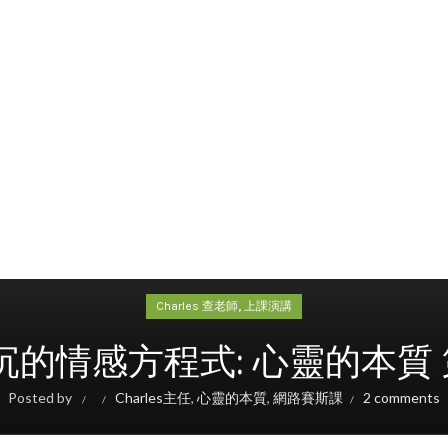
,
Charles 查老師
上課演講
的情感方程式: 心靈的本質 
Posted by
Charles主任
,
心靈的本質
,
網路賽斯課
2 comments