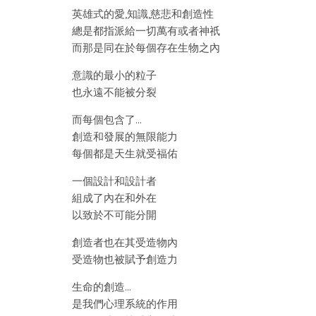
英雄式的愛,知識,慈悲和創造性
總是都指派給一切萬有或者神祇
而那是同在於每個存在生物之內
意識的最小的粒子
也永遠不能被分裂
而每個包含了…
創造和發展的無限能力
每個都是天生就受福佑
一個設計和設計者
組成了內在和外在
以致於不可能分開
創造者也在其受造物內
受造物也被賦予創造力
生命的創造…
是我們心理系統的作用