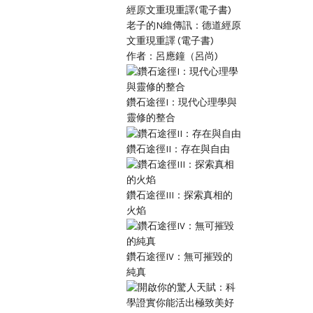
老子的N維傳訊：德道經原
文重現重譯 (電子書)
作者：呂應鐘（呂尚)
鑽石途徑I：現代心理學與
靈修的整合
鑽石途徑II：存在與自由
鑽石途徑III：探索真相的
火焰
鑽石途徑IV：無可摧毀的
純真