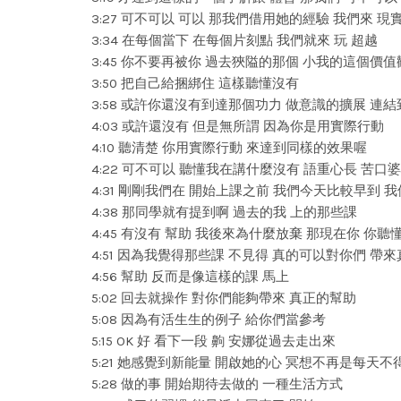
3:27 可不可以 可以 那我們借用她的經驗 我們來 現
3:34 在每個當下 在每個片刻點 我們就來 玩 超越
3:45 你不要再被你 過去狹隘的那個 小我的這個價值
3:50 把自己給捆綁住 這樣聽懂沒有
3:58 或許你還沒有到達那個功力 做意識的擴展 連
4:03 或許還沒有 但是無所謂 因為你是用實際行動
4:10 聽清楚 你用實際行動 來達到同樣的效果喔
4:22 可不可以 聽懂我在講什麼沒有 語重心長 苦口
4:31 剛剛我們在 開始上課之前 我們今天比較早到
4:38 那同學就有提到啊 過去的我 上的那些課
4:45 有沒有 幫助 我後來為什麼放棄 那現在你 你聽
4:51 因為我覺得那些課 不見得 真的可以對你們 帶
4:56 幫助 反而是像這樣的課 馬上
5:02 回去就操作 對你們能夠帶來 真正的幫助
5:08 因為有活生生的例子 給你們當參考
5:15 OK 好 看下一段 齁 安娜從過去走出來
5:21 她感覺到新能量 開啟她的心 冥想不再是每天不
5:28 做的事 開始期待去做的 一種生活方式