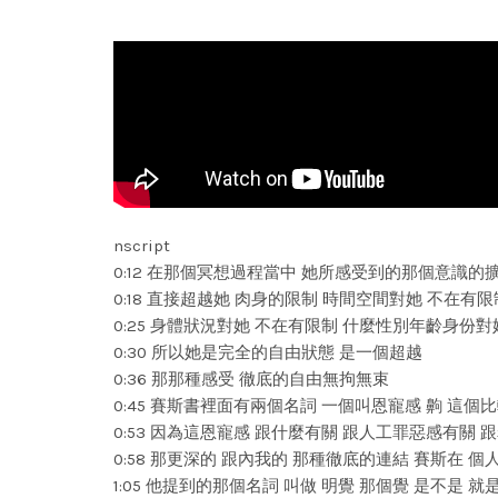
nscript
0:12 在那個冥想過程當中 她所感受到的那個意識的
0:18 直接超越她 肉身的限制 時間空間對她 不在有限
0:25 身體狀況對她 不在有限制 什麼性別年齡身份
0:30 所以她是完全的自由狀態 是一個超越
0:36 那那種感受 徹底的自由無拘無束
0:45 賽斯書裡面有兩個名詞 一個叫恩寵感 齁 這個
0:53 因為這恩寵感 跟什麼有關 跟人工罪惡感有關 
0:58 那更深的 跟內我的 那種徹底的連結 賽斯在 
1:05 他提到的那個名詞 叫做 明覺 那個覺 是不是 