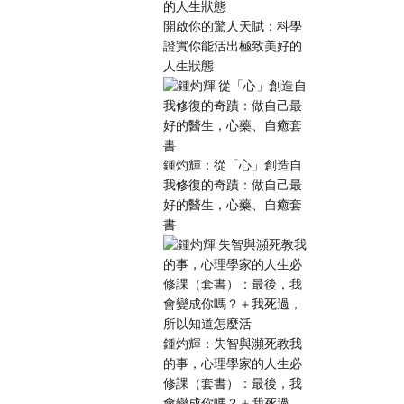
開啟你的驚人天賦：科學
證實你能活出極致美好的
人生狀態
鍾灼輝：從「心」創造自
我修復的奇蹟：做自己最
好的醫生，心藥、自癒套
書
鍾灼輝：失智與瀕死教我
的事，心理學家的人生必
修課（套書）：最後，我
會變成你嗎？＋我死過，