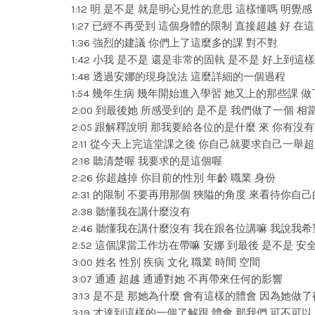
1:12 明 是不是 就是明心見性的意思 這樣懂嗎 明覺感
1:27 已經不再受到 這個身體的限制 直接超越 好 
1:36 強烈的建議 你們上了這麼多的課 對不對
1:42 小我 是不是 還是非常的固執 是不是 好上到這
1:48 透過安娜的現身說法 這麼詳細的一個過程
1:54 幾年生病 幾年開始進入學習 她又上的那些課 
2:00 到最後她 所感受到的 是不是 我們做了一個 
2:05 跟解釋說明 那我要給各位的是什麼 來 你有沒
2:11 從今天上完這堂課之後 你自己就要求自己一舉
2:18 聽清楚喔 我要求的是這個喔
2:26 你超越掉 你目前的性別 年齡 職業 身份
2:31 的限制 不要再用那個 狹隘的角度 來看待你自
2:38 聽懂我在講什麼沒有
2:46 聽懂我在講什麼沒有 我在跟各位講嘛 我說我
2:52 這個課當工作坊在帶嘛 安娜 到最後 是不是 安
3:00 姓名 性別 疾病 文化 職業 時間 空間
3:07 通通 超越 通通對她 不再帶來任何的影響
3:13 是不是 那她為什麼 會有這樣的體會 因為她做
3:19 才達到這樣的一個了解跟 體會 那我們 可不可