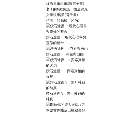
老子的N維傳訊：德道經原
文重現重譯 (電子書)
作者：呂應鐘（呂尚)
鑽石途徑I：現代心理學與
靈修的整合
鑽石途徑II：存在與自由
鑽石途徑III：探索真相的
火焰
鑽石途徑IV：無可摧毀的
純真