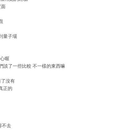
實面
觀
結到量子場
婆心喔
 我們談了一些比較 不一樣的東西嘛
懂了沒有
來真正的
得不去