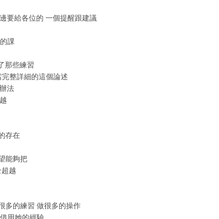
在這邊要給各位的 一個提醒跟建議
樣的課
做了那些練習
相當完整詳細的這個論述
有辦法
超越
己的存在
希望能夠把
全超越
了很多的練習 做很多的操作
以 借用她的經驗