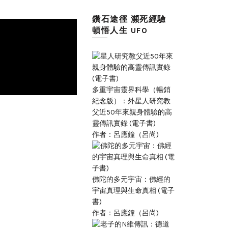
鑽石途徑 瀕死經驗
頓悟人生 UFO
多重宇宙靈界科學（暢銷
紀念版）：外星人研究教
父近50年來親身體驗的高
靈傳訊實錄 (電子書)
作者：呂應鐘（呂尚)
佛陀的多元宇宙：佛經的
宇宙真理與生命真相 (電子
書)
作者：呂應鐘（呂尚)