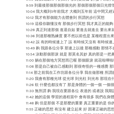
9:59 到最後那個那個那個光的 那個那個那個日光燈
10:04 我大概到5年前我才 大概到五年前 這中間又
10:12 我才有那個能力去體會到 所謂的步行冥想
10:19 這樣你聽懂沒有 那個步行冥想 我才真正的能
10:28 真正到達那個 進退自如 要進去就進去 要出來
10:36 到達那種熟練度 要不然以前也是 某種程度出
10:42 誒 有的時候連上了 誒 有時候又沒有 有時
10:49 齁 我跟各位分享 那連上以後 那種感動 那情
10:54 泳動那個那淚 就是 那莫名其妙 真的那是一
11:00 躺在那個地方冥想而已喔 那個眼淚 就花啦
11:08 那是自己被自己感動到 那很奇怪的一種感覺 
11:14 那之前我在工作坊跟各位分享 我在做那種 所
11:20 我會有那種光球 從光球 到光柱 到光布 那現
11:26 欸 什麼也都沒有了 那是身體的一個一個 一
11:33 無所謂 齁 我現在要跟各位 表達的 或者說 
11:42 她的這個 學習的過程當中 會有很多 我們在
11:48 齁 但是那個 不是那麼的重要 真正重要的是 
11:55 正確的思想 有沒有 建立起來 好 因著正確的