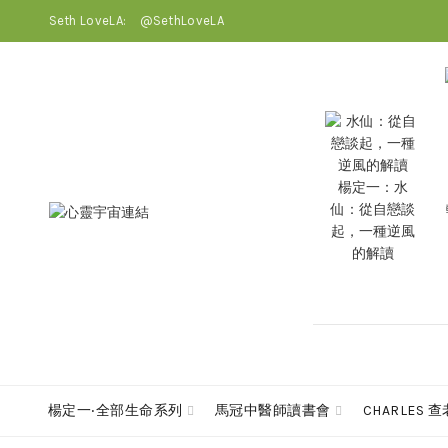
Seth LoveLA:
@SethLoveLA
楊定一：水
仙：從自戀談
起，一種逆風
的解讀
楊定一‧全部生命系列
馬冠中醫師讀書會
CHARLES 