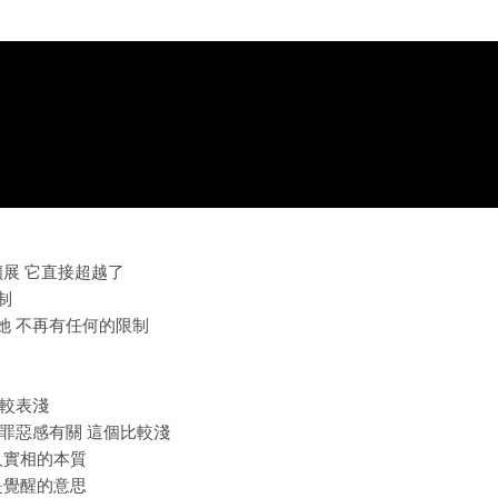
擴展 它直接超越了
制
對她 不再有任何的限制
比較表淺
跟罪惡感有關 這個比較淺
個人實相的本質
就是覺醒的意思