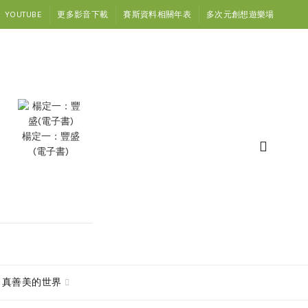
YOUTUBE
更多影音下載
賽斯資料相關年表
多次元創想遊樂場
楊定一：豐盛
(電子書)
真善美的世界