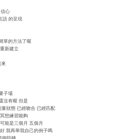
 信心
 言語 的呈現
再簡單的方法了喔
 重新建立
起來
 量子場
力還沒有喔 但是
你的能量狀態 已經吻合 已經匹配
透過冥想練習能夠
那可能是三個月 五個月
有 好 我再舉我自己的例子嗎
 那個賠錢