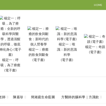
HOME
楊定一：唯
楊定一：奇蹟
楊定一：療癒
識：新的意識
(電子書)
的飲食與斷食
科學
楊定一：呼
(電子書)
(電子書)
吸，為了療癒
(電子書)
查老師
陳嘉珍
簡湘庭生命藍圖
方醫師的腦科學｜方識欽