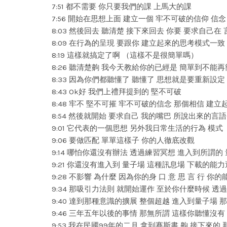
7:51 都不需要 你只要我們的課 上馬大的課
7:56 開始在思想上面 建立一個 牢不可破的信仰 信念
8:03 然後回去 聽清楚 接下來回去 你要 要求自己在
8:09 在行為的呈現 要跟你 建立起來的思考模式一致
8:19 這樣就搞定了啊 （這樣不是很簡單嗎）
8:26 聽清楚齁 我今天教給你的已經是 簡單到不能
8:33 因為你們都聽懂了 聽懂了 思想就是要重新設定
8:43 Ok好 我們上禮拜提到的 堅不可破
8:48 牢不 堅不可摧 牢不可破的信念 那個相信 建立
8:54 然後就開始 要求自己 我的嘴巴 所說出來的言語
9:01 它代表的一個思想 另外我日常生活的行為 模式
9:06 要做匹配 單單這樣子 你的人徹底改觀
9:14 哪怕你還沒有辦法 透過練習冥想 進入到所謂的
9:21 你還沒有進入到 量子場 這種訊息場 下載的能
9:28 不影響 為什麼 因為你的身 口 意 思 言 行 
9:34 那吸引力法則 就開始運作 至於你什麼時候 
9:40 達到那種意識的擴展 整個超越 進入到量子場 
9:46 三年五年以後的事情 那無所謂 這樣你聽懂沒
9:53 我在民國99年的二月 拿到賽斯書 齁 接下來的