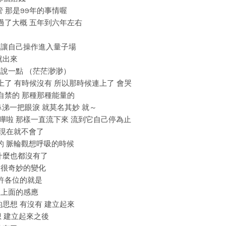
管 那是99年的事情喔
經過了大概 五年到六年左右
夠 讓自己操作進入量子場
就出來
來說一點 （茫茫渺渺）
候連上了 有時候沒有 所以那時候連上了 會哭
不自禁的 那種那種能量的
把鼻涕一把眼淚 就莫名其妙 就～
嘩啦嘩啦 那樣一直流下來 流到它自己停為止
那現在就不會了
謂的 脈輪觀想呼吸的時候
在什麼也都沒有了
個很很奇妙的變化
我期許各位的就是
身體上面的感應
你的思想 有沒有 建立起來
思想 建立起來之後