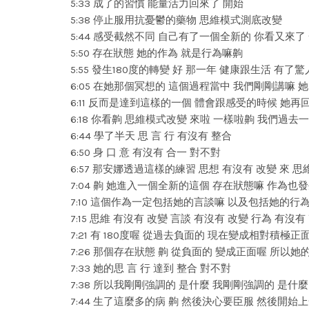
5:33 成了的習慣 能量活力回來了 開始
5:38 停止服用抗憂鬱的藥物 思維模式測底改變
5:44 感受截然不同 自己有了一個全新的 你看又來了
5:50 存在狀態 她的作為 就是行為嘛齁
5:55 發生180度的轉變 好 那一年 健康跟生活 有
6:05 在她那個冥想的 這個過程當中 我們剛剛講嘛 
6:11 反而是達到這樣的一個 體會跟感受的時候 她
6:18 你看齁 思維模式改變 來啦 一樣啦齁 我們過
6:44 學了半天 思 言 行 有沒有 整合
6:50 身 口 意 有沒有 合一 對不對
6:57 那安娜透過這樣的練習 思想 有沒有 改變 來 
7:04 齁 她進入一個全新的這個 存在狀態嘛 作為也
7:10 這個作為一定包括她的言談嘛 以及包括她的行
7:15 思維 有沒有 改變 言談 有沒有 改變 行為 有沒有
7:21 有 180度喔 從過去負面的 現在變成相對積極正
7:26 那個存在狀態 齁 從負面的 變成正面喔 所以她的
7:33 她的思 言 行 達到 整合 對不對
7:38 所以我剛剛強調的 是什麼 我剛剛強調的 是什
7:44 生了這麼多的病 齁 然後決心要臣服 然後開始