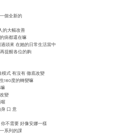
 一個全新的
了驚人的大幅改善
她的病都還在嘛
再回過頭來 在她的日常生活當中
去一再提醒各位的齁
思維模式 有沒有 徹底改變
發生180度的轉變嘛
為嘛
 改變
面喔
身 口 意
麼 你不需要 好像安娜一樣
上一系列的課