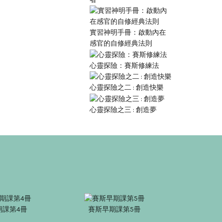
實習神明手冊：啟動內在
感官的自修經典法則
心靈探險：賽斯修練法
心靈探險之二 : 創造快樂
心靈探險之三 : 創造夢
期課第4冊
賽斯早期課第5冊