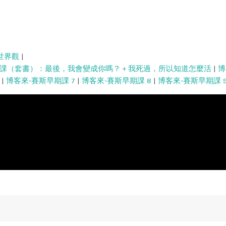
世界觀
|
課（套書）：最後，我會變成你嗎？＋我死過，所以知道怎麼活
|
博
|
博客來-賽斯早期課 7
|
博客來-賽斯早期課 8
|
博客來-賽斯早期課 