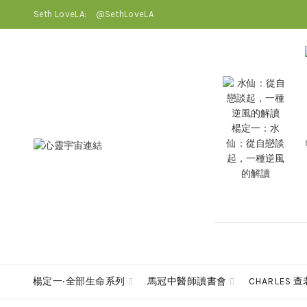
Seth LoveLA:
@SethLoveLA
楊定一：水
仙：從自戀談
起，一種逆風
的解讀
楊定一‧全部生命系列
馬冠中醫師讀書會
CHARLES 