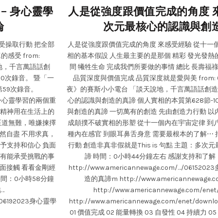
– 身心靈學
人是從強度跟價值完成的角度 來
論
次元最核心的認識與創
受操取行動 把全部
人是從強度跟價值完成的角度 來感受經驗 從十一
受 from:
相的基本假設 人生最主要的是那個 精彩 發光發熱
說地，千言萬語話創
間 犧牲生命 完成我們所要做的事情 總比 長壽福
60次錄音。 暨「一
品質深度與價值完成 品質深度就是愛與美 from: 6/
59次錄音。
夜》的賽斯小小電台 「談天說地，千言萬語話創造」 
0 身心靈學習的兩個重
心的認識與創造的真諦 個人實相的本質第628節-1
的精神用在生活上的
與創造的真諦 一切萬有的創造 先由創造力行動 以
 至道無難，唯嫌揀擇
成顛撲不破實相的形塑 從十一個內在宇宙定律 到
然自盡 不用求真，
種內在感官 到眼耳鼻舌身意 需要最根本的了解⋯
給予支持和信心 負面
行動 創造非真非假就是This is 句點 主題：多
只有能承受挑戰的事
諦 時間：0小時44分鐘左右 感謝支持和了
面接觸 看看金剛經
http://www.americannewage.com/…/06
間：0小時58分鐘
造的真諦m http://www.americannewage.co
…
http://www.americannewage.com/enet
wG/06192023身心靈學
http://www.americannewage.com/enet/do
01 價值完成 02 能量轉換 03 自發性 04 持續力 05