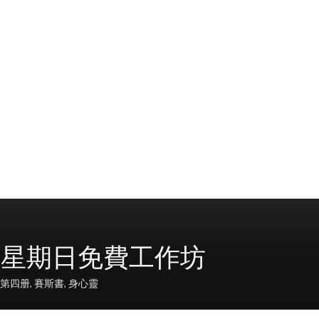
5節–星期日免費工作坊
第四册
,
賽斯書
,
身心靈