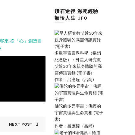
鑽石途徑 瀕死經驗
頓悟人生 UFO
客來-從「心」創造自
9
多重宇宙靈界科學（暢銷
紀念版）：外星人研究教
父近50年來親身體驗的高
靈傳訊實錄 (電子書)
作者：呂應鐘（呂尚)
佛陀的多元宇宙：佛經的
宇宙真理與生命真相 (電子
書)
NEXT POST
作者：呂應鐘（呂尚)