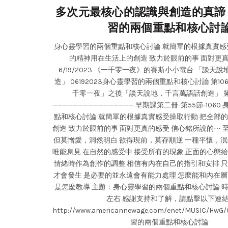
多次元最核心的認識與創造的真諦 
習的兩個重點和核心討
身心靈學習的兩個重點和核心討論 就簡單的根據真實感
的精神用在生活上的創造 致力於眼前的事 面對更真的感
6/19/2023 《一千零一夜》的賽斯小小電台 「談天
造」 06192023身心靈學習的兩個重點和核心討論 第10
千零一夜」之後「談天說地，千言萬語話創造」 第
———————————————— 早期課第二冊-第55節-106
點和核心討論 就簡單的根據真實感受操取行動 把全部
創造 致力於眼前的事 面對更真的感受 信心銘所說的⋯
但莫憎愛，洞然明白 欲得現前，莫存順逆 一種平懷，泯
唯能息見 在自然的感受中 接受所有的現象 正面的心態
情緒時作為創作的調整 相信有內在自己的指引和安排 
才會發生 是必要的並永遠會有能力處理 怎麼能和內在層
是怎麼教導 主題：身心靈學習的兩個重點和核心討論 時
左右 感謝支持和了解，請點擊以下連結
http://www.americannewage.com/enet/MUSIC/H
習的兩個重點和核心討論