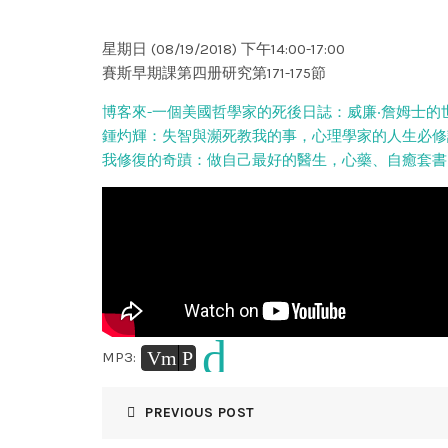
星期日 (08/19/2018) 下午14:00-17:00
賽斯早期課第四册研究第171-175節
博客來-一個美國哲學家的死後日誌：威廉‧詹姆士的
鍾灼輝：失智與瀕死教我的事，心理學家的人生必修
我修復的奇蹟：做自己最好的醫生，心藥、自癒套書
d
Vm
P
MP3:
PREVIOUS POST