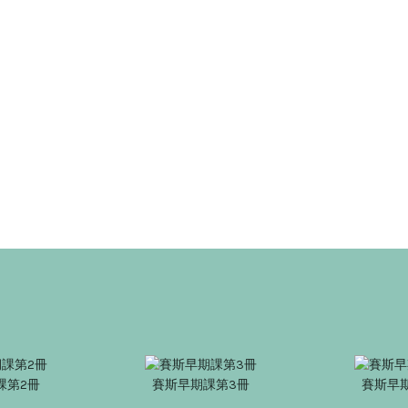
課第2冊
賽斯早期課第3冊
賽斯早