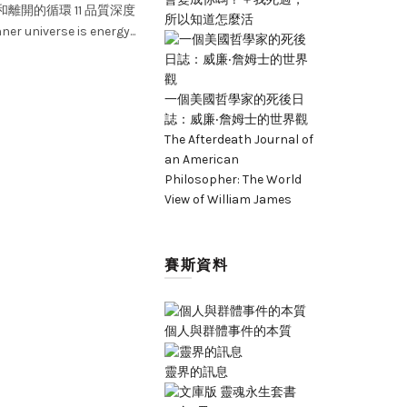
和離開的循環 11 品質深度
存，具有強度方面的價值。 第四：物體，
所以知道怎麼活
ner universe is energy...
量團塊。 第五：時間序列中的穩定性，除
假設之外，對於物體不是必要的前提條件。
障存在。 第七：廣闊現在，在這裡更加適用
的唯一屏障是精神屏障，或靈性屏障。 There are
一個美國哲學家的死後日
assumptions and many minor ones.
誌：威廉‧詹姆士的世界觀
The Afterdeath Journal of
Read More
an American
Philosopher: The World
View of William James
賽斯資料
個人與群體事件的本質
靈界的訊息