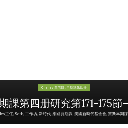
,
Charles 查老師
早期課第四冊
 賽斯早期課第四册研究第171-17
rles主任
,
Seth
,
工作坊
,
新時代
,
網路賽斯課
,
美國新時代基金會
,
賽斯早期課