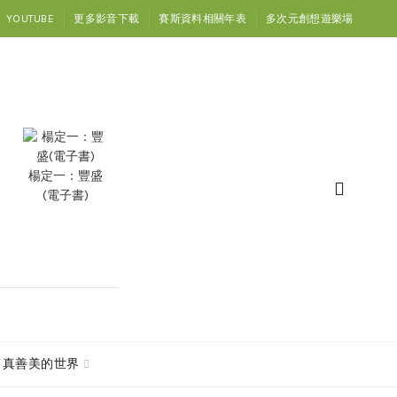
YOUTUBE
更多影音下載
賽斯資料相關年表
多次元創想遊樂場
楊定一：豐盛
(電子書)
真善美的世界