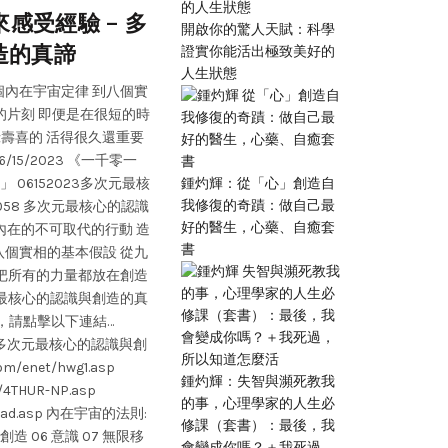
感受經驗 – 多
多次元創想遊樂場: 013 
開啟你的驚人天賦：科學
造的真諦
就是 That is. 那
證實你能活出極致美好的
人生狀態
個內在宇宙定律 到八個實
多次元創新遊樂場 第013期 主持:小飛飛 + 丁
的片刻 即便是在很短的時
創造力 . 十一個內在宇宙 .八個實相的根
祿壽喜的 活得很久還重要
麼？目的在哪裡？我們應該怎麼做？ 十一個
15/2023 《一千零一
或基本假設 01:30 八個實相的根本假設或基本假設 (
鍾灼輝：從「心」創造自
06152023多次元最核
容可用價值實現(完成)來貫穿 「創造」跟「價值
我修復的奇蹟：做自己最
058 多次元最核心的認識
照你的興趣、本份在創作的時候 你會消除掉所有
好的醫生，心藥、自癒套
內在的不可取代的行動 造
Attention 全神貫注的狀態 45:56 查叔繼續:
書
八個實相的基本假設 從九
就發生什麼結果 衷於自己的感覺 55:04 創造本身
 把所有的力量都放在創造
什麼樣的天賦責任，你按照你的本心本性，絕對不
次元最核心的認識與創造的真
課 第56節 如果你還沒有跟你的內在連接的
解，請點擊以下連結…
而已 01:06:30 moment point 力矩點 0
152023多次元最核心的認識與創
態，也就是你在抓靈感的狀態 01:13:30 早
m/enet/hwg1.asp
根本假設或 基本假設 (root assumptio
鍾灼輝：失智與瀕死教我
/4THUR-NP.asp
假設還有更多。 現在，第一：能量和行動
的事，心理學家的人生必
wnload.asp 內在宇宙的法則:
沒有一個必須適用於肉體運動。 第二：所
修課（套書）：最後，我
 創造 06 意識 07 無限移
行動起源。靈性能量引導精神行動。 第三
會變成你嗎？＋我死過，