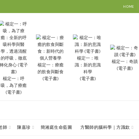
HOME
楊定一：唯
楊定一：奇蹟
楊定一：療癒
識：新的意識
(電子書)
的飲食與斷食
科學
楊定一：呼
(電子書)
(電子書)
吸，為了療癒
(電子書)
查老師
陳嘉珍
簡湘庭生命藍圖
方醫師的腦科學｜方識欽