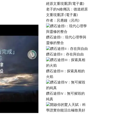
老子的N維傳訊：德道經原
文重現重譯 (電子書)
作者：呂應鐘（呂尚)
13
鑽石途徑I：現代心理學與
JUN
靈修的整合
鑽石途徑II：存在與自由
鑽石途徑III：探索真相的
火焰
鑽石途徑IV：無可摧毀的
純真
,
,
Charles 查老師
上課演講
多