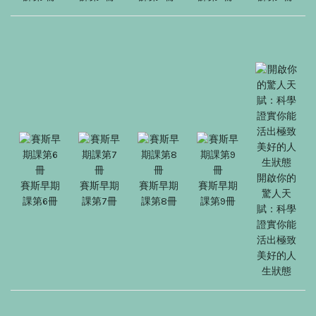
開啟你的
賽斯早期
賽斯早期
賽斯早期
賽斯早期
驚人天
課第6冊
課第7冊
課第8冊
課第9冊
賦：科學
證實你能
活出極致
美好的人
生狀態