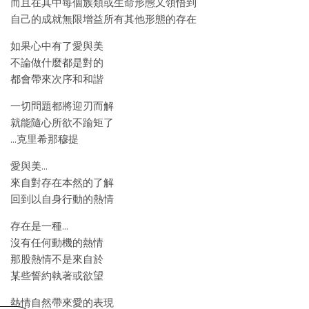
而且在其中每個族類或生命形態又領悟到
自己的成就無限增益所有其他形態的存在
如果心中有了愛與美
不論做什麼都是對的
都會帶來次序和和諧
一切問題都將迎刃而解
就能隨心所欲不踰矩了
…克里希那穆提
愛與美…
來自對存在本然的了解
回到以自身行動的熱情
存在是一種…
沒有任何動機的熱情
那股熱情不是來自於
某些誓約執著或欲望
熱情自然帶來愛的表現