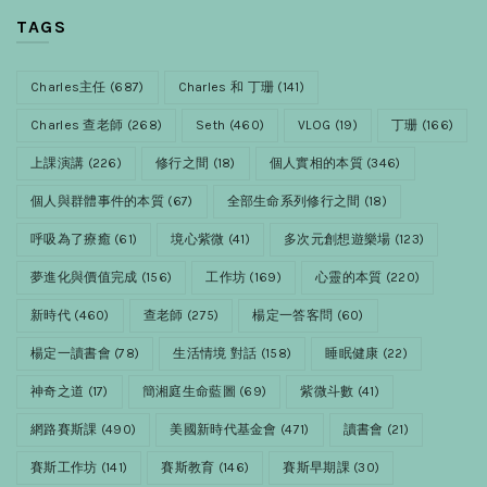
TAGS
Charles主任
(687)
Charles 和 丁珊
(141)
Charles 查老師
(268)
Seth
(460)
VLOG
(19)
丁珊
(166)
上課演講
(226)
修行之間
(18)
個人實相的本質
(346)
個人與群體事件的本質
(67)
全部生命系列修行之間
(18)
呼吸為了療癒
(61)
境心紫微
(41)
多次元創想遊樂場
(123)
夢進化與價值完成
(156)
工作坊
(169)
心靈的本質
(220)
新時代
(460)
查老師
(275)
楊定一答客問
(60)
楊定一讀書會
(78)
生活情境 對話
(158)
睡眠健康
(22)
神奇之道
(17)
簡湘庭生命藍圖
(69)
紫微斗數
(41)
網路賽斯課
(490)
美國新時代基金會
(471)
讀書會
(21)
賽斯工作坊
(141)
賽斯教育
(146)
賽斯早期課
(30)