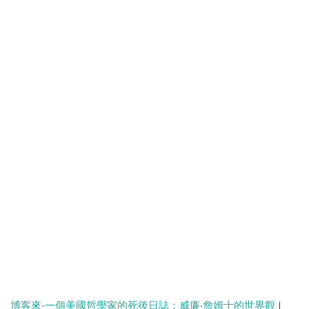
博客來-一個美國哲學家的死後日誌：威廉‧詹姆士的世界觀
|