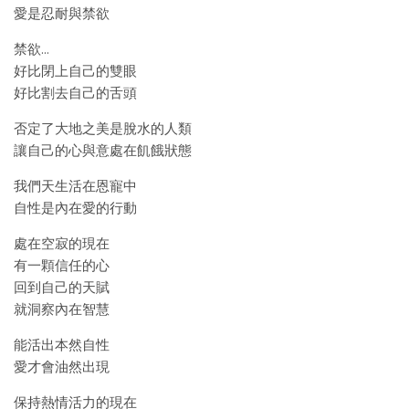
愛是忍耐與禁欲
禁欲…
好比閉上自己的雙眼
好比割去自己的舌頭
否定了大地之美是脫水的人類
讓自己的心與意處在飢餓狀態
我們天生活在恩寵中
自性是內在愛的行動
處在空寂的現在
有一顆信任的心
回到自己的天賦
就洞察內在智慧
能活出本然自性
愛才會油然出現
保持熱情活力的現在