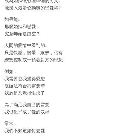
沒為婚姻做心理準備的男女..
能投入最驚心動魄的戀愛嗎?
如果能…
那麼婚姻和戀愛，
究竟哪頭是虛空？
人間的愛情中看到的…
只是快感，競爭，嫉妒，佔有
總想控制或干預著對方的思想
例如…
我需要您我覺得愛您
沒辦法符合我需要時
我於是又覺得恨您了
為了滿足我自己的需要
我也似乎成了愛的奴隸
常常…
我們不知道如何去愛