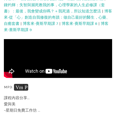
鍾灼輝：失智與瀕死教我的事，心理學家的人生必修課（套
書）：最後，我會變成你嗎？＋我死過，所以知道怎麼活
|
博客
來-從「心」創造自我修復的奇蹟：做自己最好的醫生，心藥、
自癒套書
|
博客來-賽斯早期課 7
|
博客來-賽斯早期課 8
|
博客
來-賽斯早期課 9
Vm
P
MP3:
課程內容分享…
愛與美
–星期日免費工作坊 …