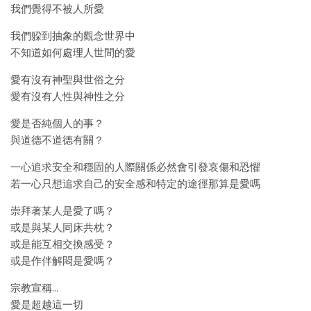
我們覺得不被人所愛
我們躱到抽象的觀念世界中
不知道如何處理人世間的愛
愛有沒有神聖與世俗之分
愛有沒有人性與神性之分
愛是否純個人的事？
與道德不道德有關？
一心追求安全和穩固的人際關係必然會引發哀傷和恐懼
若一心只想追求自己的安全感和特定的途徑那算是愛嗎
崇拜著某人是愛了嗎？
或是與某人同床共枕？
或是能互相交換感受？
或是作伴解悶是愛嗎？
宗教宣稱…
愛是超越這一切