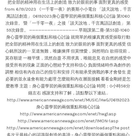
把全部的精神用在生活上的創造 致力於眼前的事 面對更真的感受
from: 6/19/2023 《一千零一夜》的賽斯小小電台 「談天說地，千言
萬語話創造」 06192023身心靈學習的兩個重點和核心討論 第1060
次錄音。 暨「一千零一夜」之後「談天說地，千言萬語話創造」 第
59次錄音。 ———————————————— 早期課第二冊-第55節-1060
身心靈學習的兩個重點和核心討論 就簡單的根據真實感受操取行動
把全部的精神用在生活上的創造 致力於眼前的事 面對更真的感受 信
心銘所說的⋯ 至道無難，唯嫌揀擇 但莫憎愛，洞然明白 欲得現前，
莫存順逆 一種平懷，泯然自盡 不用求真，唯能息見 在自然的感受中
接受所有的現象 正面的心態給予支持和信心 負面情緒時作為創作的
調整 相信有內在自己的指引和安排 只有能承受挑戰的事才會發生 是
必要的並永遠會有能力處理 怎麼能和內在層面接觸 看看金剛經是怎
麼教導 主題：身心靈學習的兩個重點和核心討論 時間：0小時58分
鐘左右 感謝支持和了解，請點擊以下連結…
http://www.americannewage.com/enet/MUSIC/HwG/06192023
身心靈學習的兩個重點和核心討論
http://www.americannewage.com/enet/hwg1.asp
http://www.americannewage.com/enet/1MON-1.asp
http://www.americannewage.com/enet/download.aspThe post
多次元最核心的認識與創造的真諦 – 身心靈學習的兩個重點和核心