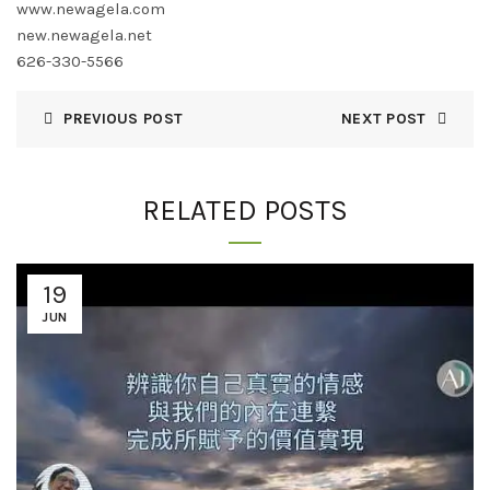
www.newagela.com
new.newagela.net
626-330-5566
PREVIOUS POST
NEXT POST
RELATED POSTS
19
JUN