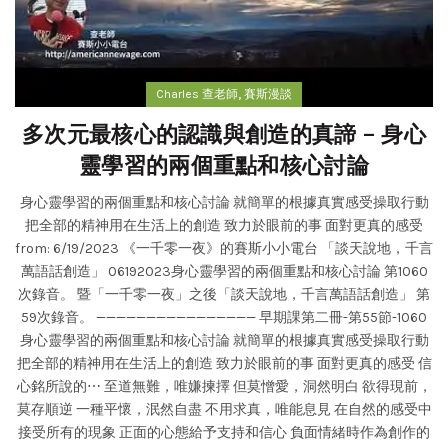
,
Charles 查老師
賽斯漫談
多次元最核心的認識與創造的真諦 – 身心
靈學習的兩個重點和核心討論
身心靈學習的兩個重點和核心討論 就簡單的根據真實感受操取行動
把全部的精神用在生活上的創造 致力於眼前的事 面對更真的感受
from: 6/19/2023 《一千零一夜》的賽斯小小電台 「談天說地，千言
萬語話創造」 06192023身心靈學習的兩個重點和核心討論 第1060
次錄音。 暨「一千零一夜」之後「談天說地，千言萬語話創造」 第
59次錄音。 ———————————————— 早期課第二冊-第55節-1060
身心靈學習的兩個重點和核心討論 就簡單的根據真實感受操取行動
把全部的精神用在生活上的創造 致力於眼前的事 面對更真的感受 信
心銘所說的⋯ 至道無難，唯嫌揀擇 但莫憎愛，洞然明白 欲得現前，
莫存順逆 一種平懷，泯然自盡 不用求真，唯能息見 在自然的感受中
接受所有的現象 正面的心態給予支持和信心 負面情緒時作為創作的