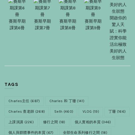
開啟你的
賽斯早期
賽斯早期
賽斯早期
賽斯早期
驚人天
課第6冊
課第7冊
課第8冊
課第9冊
賦：科學
證實你能
活出極致
美好的人
生狀態
TAGS
Charles主任
(687)
Charles 和 丁珊
(141)
Charles 查老師
(268)
Seth
(460)
VLOG
(19)
丁珊
(166)
上課演講
(226)
修行之間
(18)
個人實相的本質
(346)
個人與群體事件的本質
(67)
全部生命系列修行之間
(18)