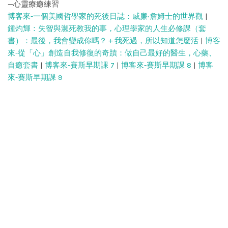
—心靈療癒練習
博客來-一個美國哲學家的死後日誌：威廉‧詹姆士的世界觀
|
鍾灼輝：失智與瀕死教我的事，心理學家的人生必修課（套
書）：最後，我會變成你嗎？＋我死過，所以知道怎麼活
|
博客
來-從「心」創造自我修復的奇蹟：做自己最好的醫生，心藥、
自癒套書
|
博客來-賽斯早期課 7
|
博客來-賽斯早期課 8
|
博客
來-賽斯早期課 9