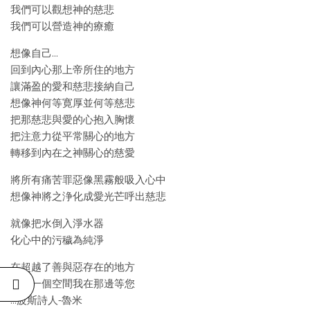
我們可以觀想神的慈悲
我們可以營造神的療癒
想像自己…
回到內心那上帝所住的地方
讓滿盈的愛和慈悲接納自己
想像神何等寛厚並何等慈悲
把那慈悲與愛的心抱入胸懷
把注意力從平常關心的地方
轉移到內在之神關心的慈愛
將所有痛苦罪惡像黑霧般吸入心中
想像神將之浄化成愛光芒呼出慈悲
就像把水倒入淨水器
化心中的污穢為純淨
在超越了善與惡存在的地方
還有一個空間我在那邊等您
…波斯詩人-魯米