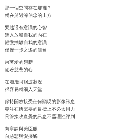
那一個空間存在那裡？
就在於過濾信念的上方
要越過有意識的心智
進入放鬆自我的內在
輕微抽離自我的意識
僅僅一步之遙的側台
乘著愛的翅膀
駕著慈悲的心
在淺淺阿爾波狀況
很容易就溜入天堂
保持開放接受任何顯現的影像訊息
專注在所需要的目標上不必太用力
只管接收直覺的訊息不需理性評判
向寧靜與美臣服
向慈悲與愛接觸