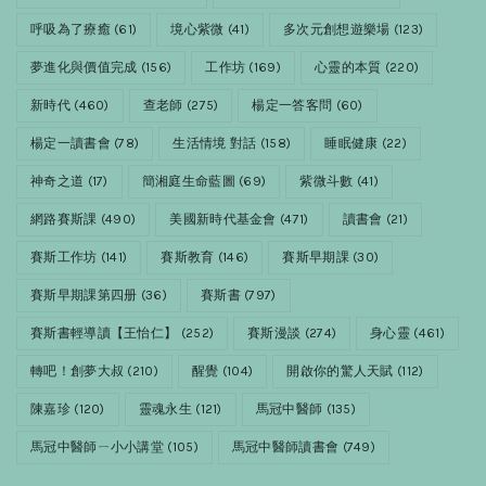
呼吸為了療癒
(61)
境心紫微
(41)
多次元創想遊樂場
(123)
夢進化與價值完成
(156)
工作坊
(169)
心靈的本質
(220)
新時代
(460)
查老師
(275)
楊定一答客問
(60)
楊定一讀書會
(78)
生活情境 對話
(158)
睡眠健康
(22)
神奇之道
(17)
簡湘庭生命藍圖
(69)
紫微斗數
(41)
網路賽斯課
(490)
美國新時代基金會
(471)
讀書會
(21)
賽斯工作坊
(141)
賽斯教育
(146)
賽斯早期課
(30)
賽斯早期課第四册
(36)
賽斯書
(797)
賽斯書輕導讀【王怡仁】
(252)
賽斯漫談
(274)
身心靈
(461)
轉吧！創夢大叔
(210)
醒覺
(104)
開啟你的驚人天賦
(112)
陳嘉珍
(120)
靈魂永生
(121)
馬冠中醫師
(135)
馬冠中醫師ㄧ小小講堂
(105)
馬冠中醫師讀書會
(749)