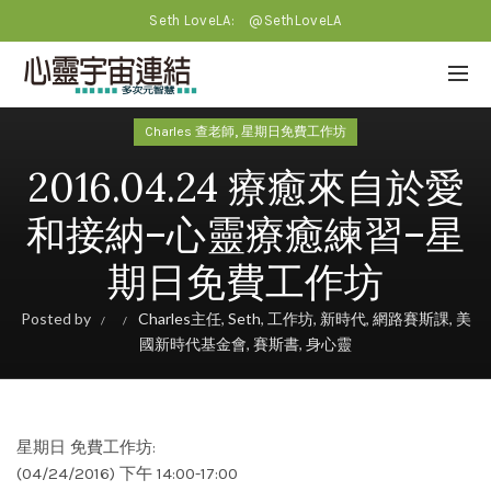
Seth LoveLA:
@SethLoveLA
,
Charles 查老師
星期日免費工作坊
2016.04.24 療癒來自於愛
和接納–心靈療癒練習–星
期日免費工作坊
Posted by
Charles主任
,
Seth
,
工作坊
,
新時代
,
網路賽斯課
,
美
國新時代基金會
,
賽斯書
,
身心靈
星期日 免費工作坊:
(04/24/2016) 下午 14:00-17:00