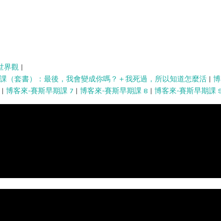
世界觀
|
課（套書）：最後，我會變成你嗎？＋我死過，所以知道怎麼活
|
博
|
博客來-賽斯早期課 7
|
博客來-賽斯早期課 8
|
博客來-賽斯早期課 