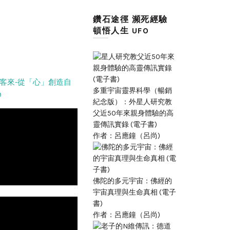
鑽石途徑 瀕死經驗
頓悟人生 UFO
客來-從「心」創造自
多重宇宙靈界科學（暢銷
9
紀念版）：外星人研究教
父近50年來親身體驗的高
靈傳訊實錄 (電子書)
作者：呂應鐘（呂尚)
佛陀的多元宇宙：佛經的
宇宙真理與生命真相 (電子
書)
作者：呂應鐘（呂尚)