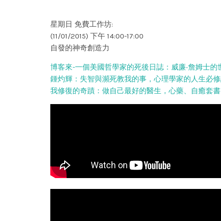
星期日 免費工作坊:
(11/01/2015) 下午 14:00-17:00
自發的神奇創造力
博客來-一個美國哲學家的死後日誌：威廉‧詹姆士的
鍾灼輝：失智與瀕死教我的事，心理學家的人生必修
我修復的奇蹟：做自己最好的醫生，心藥、自癒套書