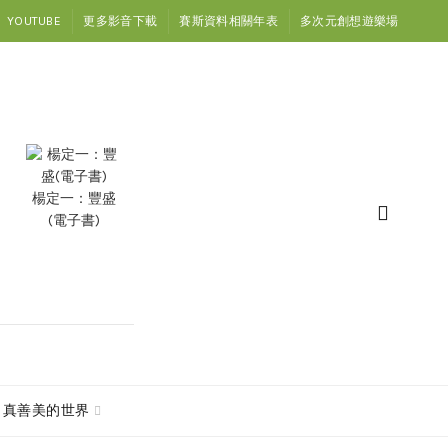
YOUTUBE
更多影音下載
賽斯資料相關年表
多次元創想遊樂場
楊定一：豐盛
(電子書)
真善美的世界