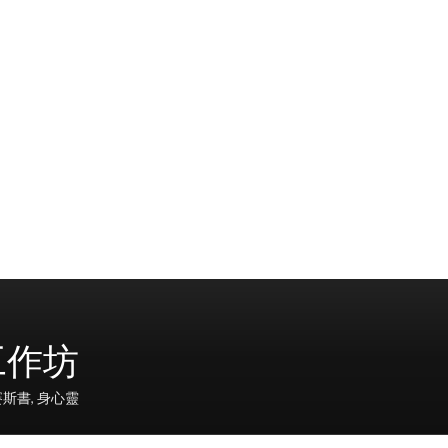
工作坊
賽斯書
,
身心靈