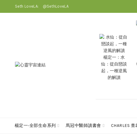
Seth LoveLA:
@SethLoveLA
楊定一：水
仙：從自戀談
起，一種逆風
的解讀
楊定一‧全部生命系列
馬冠中醫師讀書會
CHARLES 