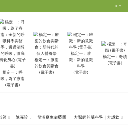
HOME
楊定一：唯
楊定一：奇蹟
楊定一：療癒
識：新的意識
(電子書)
的飲食與斷食
科學
楊定一：呼
(電子書)
(電子書)
吸，為了療癒
(電子書)
查老師
陳嘉珍
簡湘庭生命藍圖
方醫師的腦科學｜方識欽