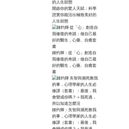
開啟你的驚人天賦：科學
證實你能活出極致美好的
人生狀態
鍾灼輝：從「心」創造自
我修復的奇蹟：做自己最
好的醫生，心藥、自癒套
書
鍾灼輝：失智與瀕死教我
的事，心理學家的人生必
修課（套書）：最後，我
會變成你嗎？＋我死過，