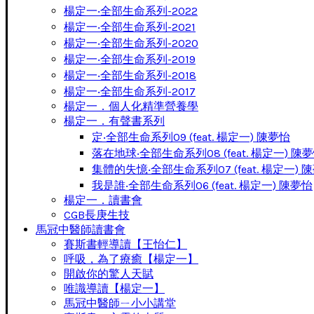
楊定一‧全部生命系列-2022
楊定一‧全部生命系列-2021
楊定一‧全部生命系列-2020
楊定一‧全部生命系列-2019
楊定一‧全部生命系列-2018
楊定一‧全部生命系列-2017
楊定一．個人化精準營養學
楊定一．有聲書系列
定‧全部生命系列09 (feat. 楊定一) 陳夢怡
落在地球‧全部生命系列08 (feat. 楊定一) 陳
集體的失憶‧全部生命系列07 (feat. 楊定一) 
我是誰‧全部生命系列06 (feat. 楊定一) 陳夢怡
楊定一．讀書會
CGB長庚生技
馬冠中醫師讀書會
賽斯書輕導讀【王怡仁】
呼吸，為了療癒【楊定一】
開啟你的驚人天賦
唯識導讀【楊定一】
馬冠中醫師ㄧ小小講堂