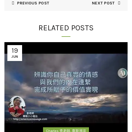
PREVIOUS POST
NEXT POST
RELATED POSTS
19
JUN
,
Charles 查老師
賽斯漫談