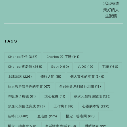
活出極致
美好的人
生狀態
TAGS
Charles主任
(687)
Charles 和 丁珊
(141)
Charles 查老師
(268)
Seth
(460)
VLOG
(19)
丁珊
(166)
上課演講
(226)
修行之間
(18)
個人實相的本質
(346)
個人與群體事件的本質
(67)
全部生命系列修行之間
(18)
呼吸為了療癒
(61)
境心紫微
(41)
多次元創想遊樂場
(123)
夢進化與價值完成
(156)
工作坊
(169)
心靈的本質
(220)
新時代
(460)
查老師
(275)
楊定一答客問
(60)
楊定一讀書會
(78)
生活情境 對話
(158)
睡眠健康
(22)