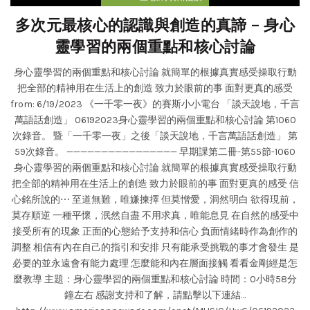
多次元最核心的認識與創造的真諦 – 身心
靈學習的兩個重點和核心討論
身心靈學習的兩個重點和核心討論 就簡單的根據真實感受操取行動
把全部的精神用在生活上的創造 致力於眼前的事 面對更真的感受
from: 6/19/2023 《一千零一夜》的賽斯小小電台 「談天說地，千言
萬語話創造」 06192023身心靈學習的兩個重點和核心討論 第1060
次錄音。 暨「一千零一夜」之後「談天說地，千言萬語話創造」 第
59次錄音。 ———————————————— 早期課第二冊-第55節-1060
身心靈學習的兩個重點和核心討論 就簡單的根據真實感受操取行動
把全部的精神用在生活上的創造 致力於眼前的事 面對更真的感受 信
心銘所說的⋯ 至道無難，唯嫌揀擇 但莫憎愛，洞然明白 欲得現前，
莫存順逆 一種平懷，泯然自盡 不用求真，唯能息見 在自然的感受中
接受所有的現象 正面的心態給予支持和信心 負面情緒時作為創作的
調整 相信有內在自己的指引和安排 只有能承受挑戰的事才會發生 是
必要的並永遠會有能力處理 怎麼能和內在層面接觸 看看金剛經是怎
麼教導 主題：身心靈學習的兩個重點和核心討論 時間：0小時58分
鐘左右 感謝支持和了解，請點擊以下連結…