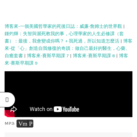
博客來-一個美國哲學家的死後日誌：威廉‧詹姆士的世界觀
|
鍾灼輝：失智與瀕死教我的事，心理學家的人生必修課（套
書）：最後，我會變成你嗎？＋我死過，所以知道怎麼活
|
博客
來-從「心」創造自我修復的奇蹟：做自己最好的醫生，心藥、
自癒套書
|
博客來-賽斯早期課 7
|
博客來-賽斯早期課 8
|
博客
來-賽斯早期課 9
Vm
P
MP3: