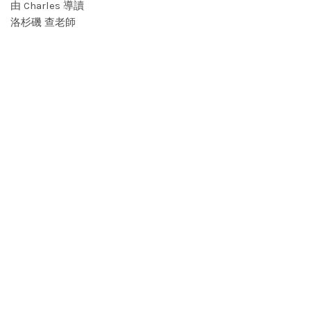
由 Charles 導讀
洛杉磯 查老師