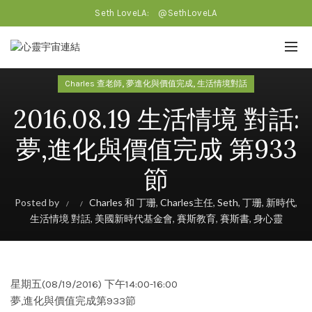
Seth LoveLA:
@SethLoveLA
,
,
Charles 查老師
夢進化與價值完成
生活情境對話
2016.08.19 生活情境 對話:
夢,進化與價值完成 第933
節
Posted by
Charles 和 丁珊
,
Charles主任
,
Seth
,
丁珊
,
新時代
,
生活情境 對話
,
美國新時代基金會
,
賽斯教育
,
賽斯書
,
身心靈
星期五(08/19/2016) 下午14:00-16:00
夢,進化與價值完成第933節