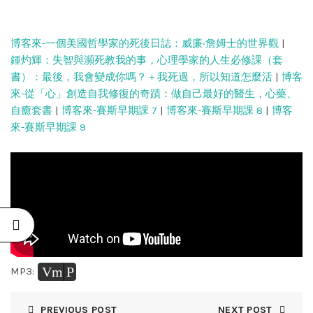
博客來-一個美國哲學家的死後日誌：威廉‧詹姆士的世界觀
|
鍾灼輝：失智與瀕死教我的事，心理學家的人生必修課（套
書）：最後，我會變成你嗎？＋我死過，所以知道怎麼活
|
博客
來-從「心」創造自我修復的奇蹟：做自己最好的醫生，心藥、
自癒套書
|
博客來-賽斯早期課 7
|
博客來-賽斯早期課 8
|
博客
來-賽斯早期課 9
Vm
P
MP3:
PREVIOUS POST
NEXT POST