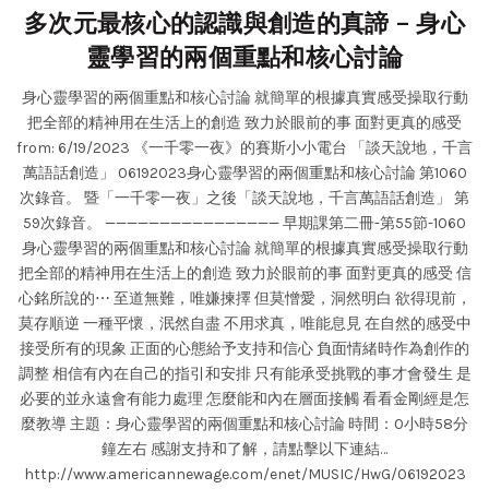
多次元最核心的認識與創造的真諦 – 身心
靈學習的兩個重點和核心討論
身心靈學習的兩個重點和核心討論 就簡單的根據真實感受操取行動
把全部的精神用在生活上的創造 致力於眼前的事 面對更真的感受
from: 6/19/2023 《一千零一夜》的賽斯小小電台 「談天說地，千言
萬語話創造」 06192023身心靈學習的兩個重點和核心討論 第1060
次錄音。 暨「一千零一夜」之後「談天說地，千言萬語話創造」 第
59次錄音。 ———————————————— 早期課第二冊-第55節-1060
身心靈學習的兩個重點和核心討論 就簡單的根據真實感受操取行動
把全部的精神用在生活上的創造 致力於眼前的事 面對更真的感受 信
心銘所說的⋯ 至道無難，唯嫌揀擇 但莫憎愛，洞然明白 欲得現前，
莫存順逆 一種平懷，泯然自盡 不用求真，唯能息見 在自然的感受中
接受所有的現象 正面的心態給予支持和信心 負面情緒時作為創作的
調整 相信有內在自己的指引和安排 只有能承受挑戰的事才會發生 是
必要的並永遠會有能力處理 怎麼能和內在層面接觸 看看金剛經是怎
麼教導 主題：身心靈學習的兩個重點和核心討論 時間：0小時58分
鐘左右 感謝支持和了解，請點擊以下連結…
http://www.americannewage.com/enet/MUSIC/HwG/06192023