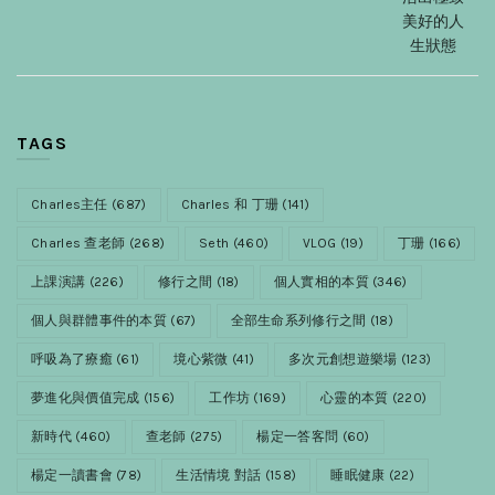
美好的人
生狀態
TAGS
Charles主任
(687)
Charles 和 丁珊
(141)
Charles 查老師
(268)
Seth
(460)
VLOG
(19)
丁珊
(166)
上課演講
(226)
修行之間
(18)
個人實相的本質
(346)
個人與群體事件的本質
(67)
全部生命系列修行之間
(18)
呼吸為了療癒
(61)
境心紫微
(41)
多次元創想遊樂場
(123)
夢進化與價值完成
(156)
工作坊
(169)
心靈的本質
(220)
新時代
(460)
查老師
(275)
楊定一答客問
(60)
楊定一讀書會
(78)
生活情境 對話
(158)
睡眠健康
(22)