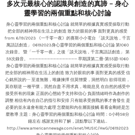
多次元最核心的認識與創造的真諦 – 身心
靈學習的兩個重點和核心討論
身心靈學習的兩個重點和核心討論 就簡單的根據真實感受操取行動
把全部的精神用在生活上的創造 致力於眼前的事 面對更真的感受
from: 6/19/2023 《一千零一夜》的賽斯小小電台 「談天說地，千言
萬語話創造」 06192023身心靈學習的兩個重點和核心討論 第1060
次錄音。 暨「一千零一夜」之後「談天說地，千言萬語話創造」 第
59次錄音。 ———————————————— 早期課第二冊-第55節-1060
身心靈學習的兩個重點和核心討論 就簡單的根據真實感受操取行動
把全部的精神用在生活上的創造 致力於眼前的事 面對更真的感受 信
心銘所說的⋯ 至道無難，唯嫌揀擇 但莫憎愛，洞然明白 欲得現前，
莫存順逆 一種平懷，泯然自盡 不用求真，唯能息見 在自然的感受中
接受所有的現象 正面的心態給予支持和信心 負面情緒時作為創作的
調整 相信有內在自己的指引和安排 只有能承受挑戰的事才會發生 是
必要的並永遠會有能力處理 怎麼能和內在層面接觸 看看金剛經是怎
麼教導 主題：身心靈學習的兩個重點和核心討論 時間：0小時58分
鐘左右 感謝支持和了解，請點擊以下連結…
http://www.americannewage.com/enet/MUSIC/HwG/06192023