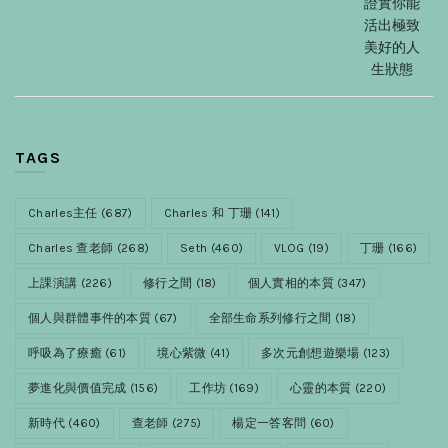
證實你能
活出極致
美好的人
生狀態
TAGS
Charles主任
(687)
Charles 和 丁珊
(141)
Charles 查老師
(268)
Seth
(460)
VLOG
(19)
丁珊
(166)
上課演講
(226)
修行之間
(18)
個人實相的本質
(347)
個人與群體事件的本質
(67)
全部生命系列修行之間
(18)
呼吸為了療癒
(61)
境心紫微
(41)
多次元創想遊樂場
(123)
夢進化與價值完成
(156)
工作坊
(169)
心靈的本質
(220)
新時代
(460)
查老師
(275)
楊定一答客問
(60)