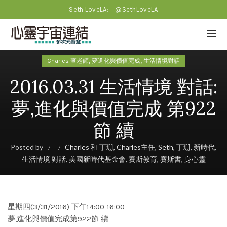
Seth LoveLA:
@SethLoveLA
,
,
Charles 查老師
夢進化與價值完成
生活情境對話
2016.03.31 生活情境 對話:
夢,進化與價值完成 第922
節 續
Posted by
Charles 和 丁珊
,
Charles主任
,
Seth
,
丁珊
,
新時代
,
生活情境 對話
,
美國新時代基金會
,
賽斯教育
,
賽斯書
,
身心靈
星期四(3/31/2016) 下午14:00-16:00
夢,進化與價值完成第922節 續