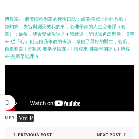
博客來-一個美國哲學家的死後日誌：威廉‧詹姆士的世界觀
|
鍾灼輝：失智與瀕死教我的事，心理學家的人生必修課（套
書）：最後，我會變成你嗎？＋我死過，所以知道怎麼活
|
博客
來-從「心」創造自我修復的奇蹟：做自己最好的醫生，心藥、
自癒套書
|
博客來-賽斯早期課 7
|
博客來-賽斯早期課 8
|
博客
來-賽斯早期課 9
Vm
P
MP3:
PREVIOUS POST
NEXT POST