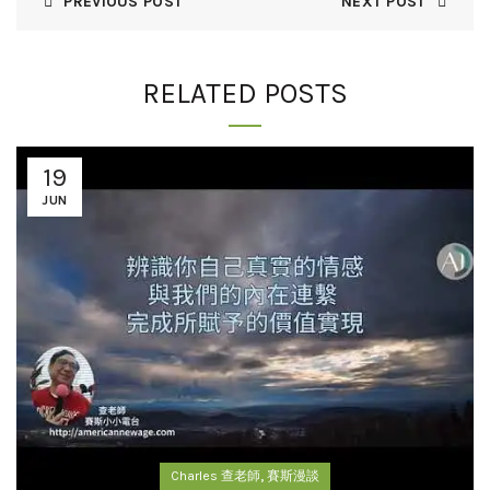
PREVIOUS POST
NEXT POST
RELATED POSTS
19
JUN
,
Charles 查老師
賽斯漫談