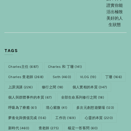
證實你能
活出極致
美好的人
生狀態
TAGS
Charles主任
(687)
Charles 和 丁珊
(141)
Charles 查老師
(268)
Seth
(460)
VLOG
(19)
丁珊
(166)
上課演講
(226)
修行之間
(18)
個人實相的本質
(347)
個人與群體事件的本質
(67)
全部生命系列修行之間
(18)
呼吸為了療癒
(61)
境心紫微
(41)
多次元創想遊樂場
(123)
夢進化與價值完成
(156)
工作坊
(169)
心靈的本質
(220)
新時代
(460)
查老師
(275)
楊定一答客問
(60)