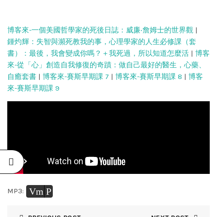
博客來-一個美國哲學家的死後日誌：威廉‧詹姆士的世界觀
|
鍾灼輝：失智與瀕死教我的事，心理學家的人生必修課（套
書）：最後，我會變成你嗎？＋我死過，所以知道怎麼活
|
博客
來-從「心」創造自我修復的奇蹟：做自己最好的醫生，心藥、
自癒套書
|
博客來-賽斯早期課 7
|
博客來-賽斯早期課 8
|
博客
來-賽斯早期課 9
Vm
P
MP3: