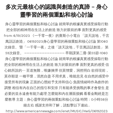
多次元最核心的認識與創造的真諦 – 身心
靈學習的兩個重點和核心討論
身心靈學習的兩個重點和核心討論 就簡單的根據真實感受操取行動
把全部的精神用在生活上的創造 致力於眼前的事 面對更真的感受
from: 6/19/2023 《一千零一夜》的賽斯小小電台 「談天說地，千言
萬語話創造」 06192023身心靈學習的兩個重點和核心討論 第1060
次錄音。 暨「一千零一夜」之後「談天說地，千言萬語話創造」 第
59次錄音。 ———————————————— 早期課第二冊-第55節-1060
身心靈學習的兩個重點和核心討論 就簡單的根據真實感受操取行動
把全部的精神用在生活上的創造 致力於眼前的事 面對更真的感受 信
心銘所說的⋯ 至道無難，唯嫌揀擇 但莫憎愛，洞然明白 欲得現前，
莫存順逆 一種平懷，泯然自盡 不用求真，唯能息見 在自然的感受中
接受所有的現象 正面的心態給予支持和信心 負面情緒時作為創作的
調整 相信有內在自己的指引和安排 只有能承受挑戰的事才會發生 是
必要的並永遠會有能力處理 怎麼能和內在層面接觸 看看金剛經是怎
麼教導 主題：身心靈學習的兩個重點和核心討論 時間：0小時58分
鐘左右 感謝支持和了解，請點擊以下連結…
http://www.americannewage.com/enet/MUSIC/HwG/06192023