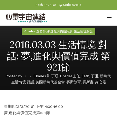
Seth LoveLA:
@SethLoveLA
,
,
Charles 查老師
夢進化與價值完成
生活情境對話
2016.03.03 生活情境 對
話: 夢,進化與價值完成 第
921節
Posted by
Charles 和 丁珊
,
Charles主任
,
Seth
,
丁珊
,
新時代
,
生活情境 對話
,
美國新時代基金會
,
賽斯教育
,
賽斯書
,
身心靈
星期四(3/3/2016) 下午14:00-16:00
夢,進化與價值完成第921節