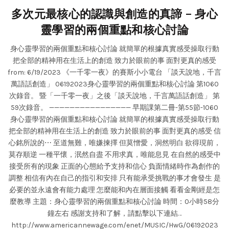
多次元最核心的認識與創造的真諦 – 身心
靈學習的兩個重點和核心討論
身心靈學習的兩個重點和核心討論 就簡單的根據真實感受操取行動
把全部的精神用在生活上的創造 致力於眼前的事 面對更真的感受
from: 6/19/2023 《一千零一夜》的賽斯小小電台 「談天說地，千言
萬語話創造」 06192023身心靈學習的兩個重點和核心討論 第1060
次錄音。 暨「一千零一夜」之後「談天說地，千言萬語話創造」 第
59次錄音。 ———————————————— 早期課第二冊-第55節-1060
身心靈學習的兩個重點和核心討論 就簡單的根據真實感受操取行動
把全部的精神用在生活上的創造 致力於眼前的事 面對更真的感受 信
心銘所說的⋯ 至道無難，唯嫌揀擇 但莫憎愛，洞然明白 欲得現前，
莫存順逆 一種平懷，泯然自盡 不用求真，唯能息見 在自然的感受中
接受所有的現象 正面的心態給予支持和信心 負面情緒時作為創作的
調整 相信有內在自己的指引和安排 只有能承受挑戰的事才會發生 是
必要的並永遠會有能力處理 怎麼能和內在層面接觸 看看金剛經是怎
麼教導 主題：身心靈學習的兩個重點和核心討論 時間：0小時58分
鐘左右 感謝支持和了解，請點擊以下連結…
http://www.americannewage.com/enet/MUSIC/HwG/06192023