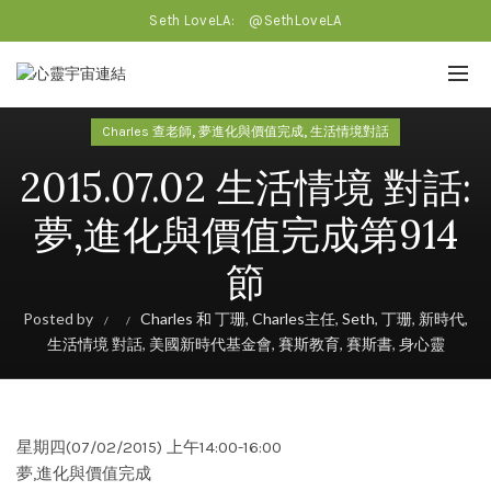
Seth LoveLA:
@SethLoveLA
,
,
Charles 查老師
夢進化與價值完成
生活情境對話
2015.07.02 生活情境 對話:
夢,進化與價值完成第914
節
Posted by
Charles 和 丁珊
,
Charles主任
,
Seth
,
丁珊
,
新時代
,
生活情境 對話
,
美國新時代基金會
,
賽斯教育
,
賽斯書
,
身心靈
星期四(07/02/2015) 上午14:00-16:00
夢,進化與價值完成