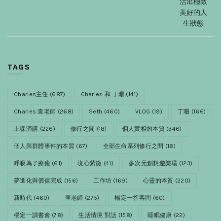
活出極致
美好的人
生狀態
TAGS
Charles主任
(687)
Charles 和 丁珊
(141)
Charles 查老師
(268)
Seth
(460)
VLOG
(19)
丁珊
(166)
上課演講
(226)
修行之間
(18)
個人實相的本質
(346)
個人與群體事件的本質
(67)
全部生命系列修行之間
(18)
呼吸為了療癒
(61)
境心紫微
(41)
多次元創想遊樂場
(123)
夢進化與價值完成
(156)
工作坊
(169)
心靈的本質
(220)
新時代
(460)
查老師
(275)
楊定一答客問
(60)
楊定一讀書會
(78)
生活情境 對話
(158)
睡眠健康
(22)