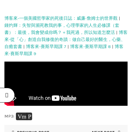
博客來-一個美國哲學家的死後日誌：威廉‧詹姆士的世界觀
|
鍾灼輝：失智與瀕死教我的事，心理學家的人生必修課（套
書）：最後，我會變成你嗎？＋我死過，所以知道怎麼活
|
博客
來-從「心」創造自我修復的奇蹟：做自己最好的醫生，心藥、
自癒套書
|
博客來-賽斯早期課 7
|
博客來-賽斯早期課 8
|
博客
來-賽斯早期課 9
Vm
P
MP3: