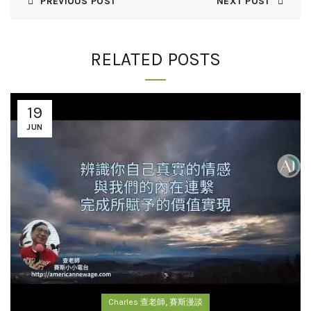
PREVIOUS POST
NEXT POST
RELATED POSTS
19
JUN
,
Charles 查老師
賽斯漫談