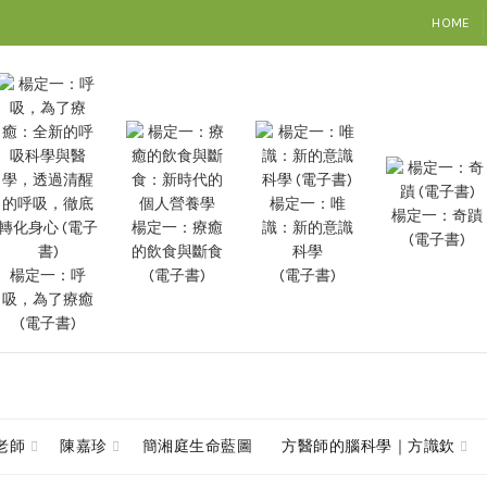
HOME
楊定一：唯
楊定一：奇蹟
楊定一：療癒
識：新的意識
(電子書)
的飲食與斷食
科學
楊定一：呼
(電子書)
(電子書)
吸，為了療癒
(電子書)
查老師
陳嘉珍
簡湘庭生命藍圖
方醫師的腦科學｜方識欽