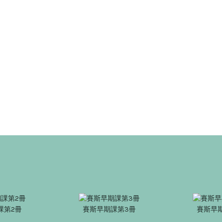
課第2冊
賽斯早期課第3冊
賽斯早