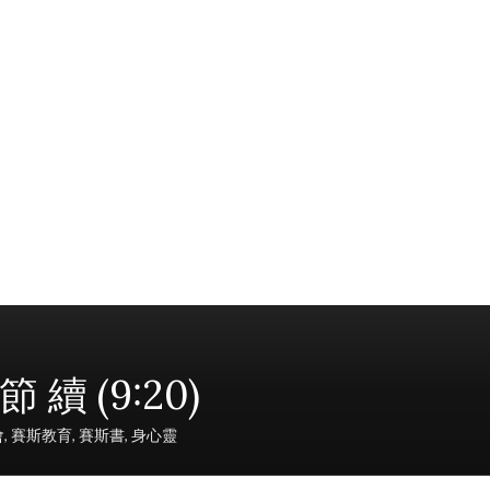
續 (9:20)
會
,
賽斯教育
,
賽斯書
,
身心靈