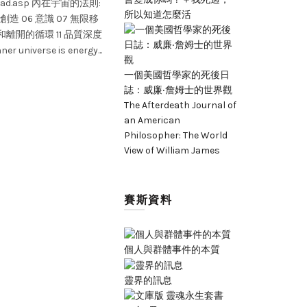
wnload.asp 內在宇宙的法則:
沒有一個必須適用於肉體運動。 第二：所
所以知道怎麼活
 創造 06 意識 07 無限移
行動起源。靈性能量引導精神行動。 第三
和離開的循環 11 品質深度
存，具有強度方面的價值。 第四：物體，
ner universe is energy...
量團塊。 第五：時間序列中的穩定性，除
假設之外，對於物體不是必要的前提條件。
一個美國哲學家的死後日
障存在。 第七：廣闊現在，在這裡更加適用
誌：威廉‧詹姆士的世界觀
的唯一屏障是精神屏障，或靈性屏障。 There are
The Afterdeath Journal of
assumptions and many minor ones.
an American
Philosopher: The World
Read More
View of William James
賽斯資料
個人與群體事件的本質
靈界的訊息