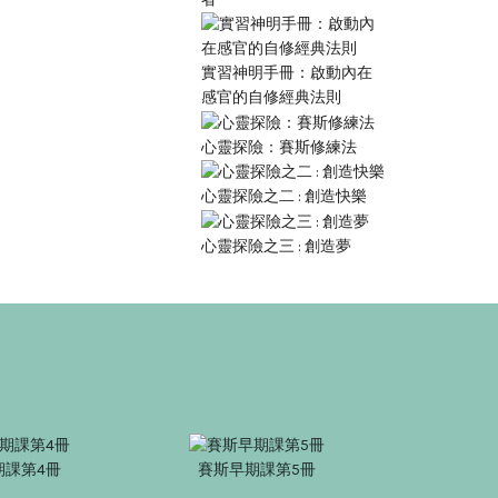
實習神明手冊：啟動內在
感官的自修經典法則
心靈探險：賽斯修練法
心靈探險之二 : 創造快樂
心靈探險之三 : 創造夢
期課第4冊
賽斯早期課第5冊