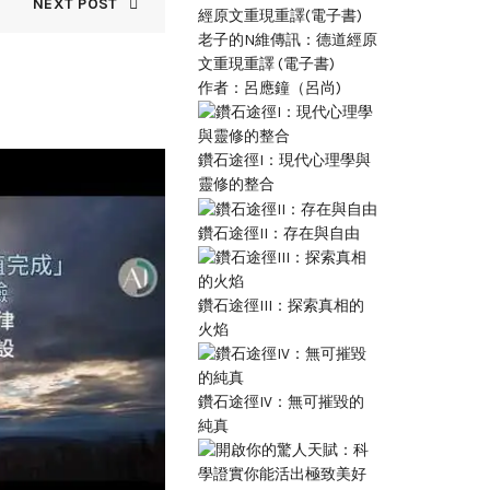
NEXT POST
老子的N維傳訊：德道經原
文重現重譯 (電子書)
作者：呂應鐘（呂尚)
鑽石途徑I：現代心理學與
13
靈修的整合
JUN
鑽石途徑II：存在與自由
鑽石途徑III：探索真相的
火焰
鑽石途徑IV：無可摧毀的
純真