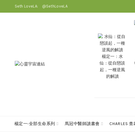
Seth LoveLA:
@SethLoveLA
楊定一：水
仙：從自戀談
起，一種逆風
的解讀
楊定一‧全部生命系列
馬冠中醫師讀書會
CHARLES 