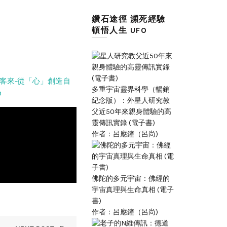
鑽石途徑 瀕死經驗
頓悟人生 UFO
客來-從「心」創造自
多重宇宙靈界科學（暢銷
9
紀念版）：外星人研究教
父近50年來親身體驗的高
靈傳訊實錄 (電子書)
作者：呂應鐘（呂尚)
佛陀的多元宇宙：佛經的
宇宙真理與生命真相 (電子
書)
作者：呂應鐘（呂尚)