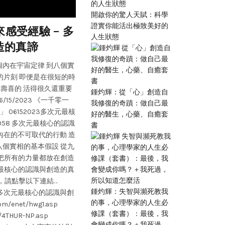
,
,
Charles 查老師
上課演講
多
開啟你的驚人天賦：科學
證實你能活出極致美好的
感受經驗 – 多
多次元創想遊樂場: 013 
人生狀態
造的真諦
就是 That is. 那
個內在宇宙定律 到八個實
多次元創新遊樂場 第013期 主持:小飛飛 + 丁
的片刻 即便是在很短的時
創造力 . 十一個內在宇宙 .八個實相的根
祿壽喜的 活得很久還重要
麼？目的在哪裡？我們應該怎麼做？ 十一個
鍾灼輝：從「心」創造自
15/2023 《一千零一
或基本假設 01:30 八個實相的根本假設或基本假設 (
我修復的奇蹟：做自己最
06152023多次元最核
容可用價值實現(完成)來貫穿 「創造」跟「價值
好的醫生，心藥、自癒套
058 多次元最核心的認識
照你的興趣、本份在創作的時候 你會消除掉所有
書
內在的不可取代的行動 造
Attention 全神貫注的狀態 45:56 查叔繼續:
八個實相的基本假設 從九
就發生什麼結果 衷於自己的感覺 55:04 創造本身
 把所有的力量都放在創造
什麼樣的天賦責任，你按照你的本心本性，絕對不
次元最核心的認識與創造的真
課 第56節 如果你還沒有跟你的內在連接的
解，請點擊以下連結…
而已 01:06:30 moment point 力矩點 0
鍾灼輝：失智與瀕死教我
152023多次元最核心的認識與創
態，也就是你在抓靈感的狀態 01:13:30 早
的事，心理學家的人生必
m/enet/hwg1.asp
根本假設或 基本假設 (root assumptio
修課（套書）：最後，我
/4THUR-NP.asp
假設還有更多。 現在，第一：能量和行動
會變成你嗎？＋我死過，