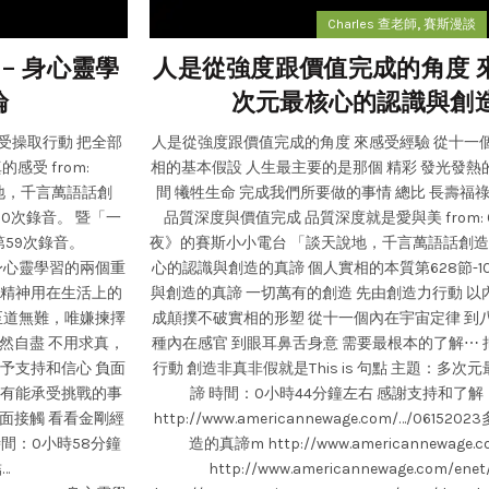
,
Charles 查老師
賽斯漫談
– 身心靈學
人是從強度跟價值完成的角度 來
論
次元最核心的認識與創
受操取行動 把全部
人是從強度跟價值完成的角度 來感受經驗 從十一
受 from:
相的基本假設 人生最主要的是那個 精彩 發光發熱
說地，千言萬語話創
間 犧牲生命 完成我們所要做的事情 總比 長壽福
60次錄音。 暨「一
品質深度與價值完成 品質深度就是愛與美 from: 6/
59次錄音。
夜》的賽斯小小電台 「談天說地，千言萬語話創造」 
0 身心靈學習的兩個重
心的認識與創造的真諦 個人實相的本質第628節-1
的精神用在生活上的
與創造的真諦 一切萬有的創造 先由創造力行動 以
 至道無難，唯嫌揀擇
成顛撲不破實相的形塑 從十一個內在宇宙定律 到
然自盡 不用求真，
種內在感官 到眼耳鼻舌身意 需要最根本的了解⋯
給予支持和信心 負面
行動 創造非真非假就是This is 句點 主題：多
只有能承受挑戰的事
諦 時間：0小時44分鐘左右 感謝支持和了
面接觸 看看金剛經
http://www.americannewage.com/…/06
間：0小時58分鐘
造的真諦m http://www.americannewage.co
…
http://www.americannewage.com/enet