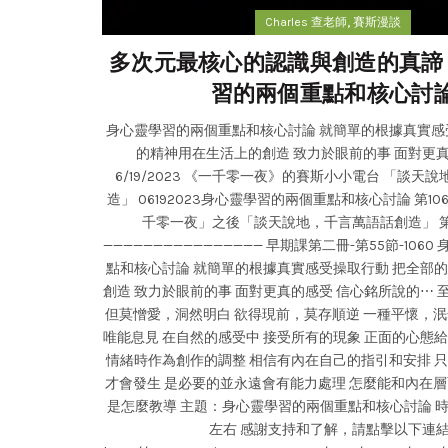
,
Charles 查老師
賽斯漫談
多次元最核心的認識與創造的真諦 
習的兩個重點和核心討
身心靈學習的兩個重點和核心討論 就簡單的根據真實感
的精神用在生活上的創造 致力於眼前的事 面對更真的感
6/19/2023 《一千零一夜》的賽斯小小電台 「談天
造」 06192023身心靈學習的兩個重點和核心討論 第10
千零一夜」之後「談天說地，千言萬語話創造」 第
———————————————— 早期課第二冊-第55節-106
點和核心討論 就簡單的根據真實感受操取行動 把全部
創造 致力於眼前的事 面對更真的感受 信心銘所說的⋯
但莫憎愛，洞然明白 欲得現前，莫存順逆 一種平懷，泯
唯能息見 在自然的感受中 接受所有的現象 正面的心態
情緒時作為創作的調整 相信有內在自己的指引和安排 
才會發生 是必要的並永遠會有能力處理 怎麼能和內在層
是怎麼教導 主題：身心靈學習的兩個重點和核心討論 時
左右 感謝支持和了解，請點擊以下連結