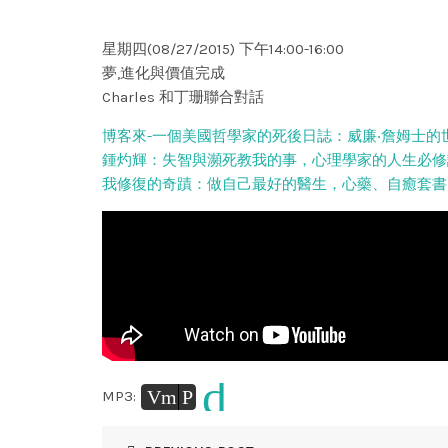
星期四(08/27/2015) 下午14:00-16:00
夢,進化與價值完成
Charles 和丁珊聯合對話
博客來-一個美國哲學家的死後日誌：威廉‧詹姆士的
鍾灼輝：失智與瀕死教我的事，心理學家的人生必修
我修復的奇蹟：做自己最好的醫生，心藥、自癒套書
d
Vm
P
MP3: