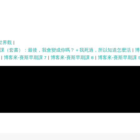
世界觀
|
課（套書）：最後，我會變成你嗎？＋我死過，所以知道怎麼活
|
博
|
博客來-賽斯早期課 7
|
博客來-賽斯早期課 8
|
博客來-賽斯早期課 