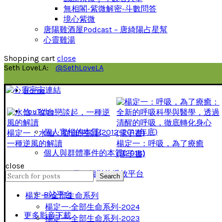
無相閣-紫微解密-斗數問答
境心紫微
唐陽雞酒屋Podcast – 唐綺陽占星幫
心靈雞湯
Shopping cart
close
Seth LoveLA:
@SethLoveLA
Home
YouTube
個人實相的本質(2012~2017年底)
楊定一：水仙：從自戀談起，
一種逆風的解讀
楊定一：呼吸，為了療癒
個人與群體事件的本質(2018)
(電子書)
close
GanJing另一個影片播放平台
Search
Search
for:
B站平台
楊定一‧全部生命系列
楊定一‧全部生命系列-2024
更多影音下載
楊定一‧全部生命系列-2023