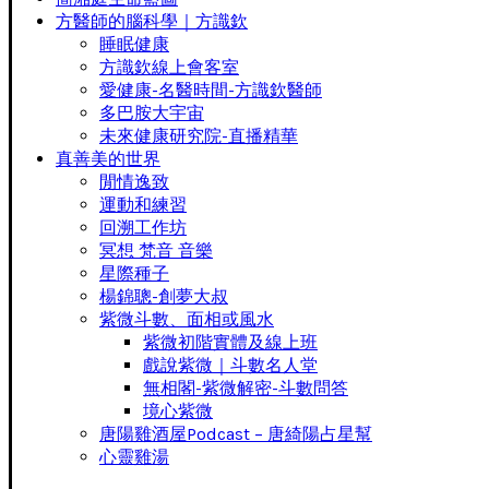
方醫師的腦科學｜方識欽
睡眠健康
方識欽線上會客室
愛健康-名醫時間-方識欽醫師
多巴胺大宇宙
未來健康研究院-直播精華
真善美的世界
閒情逸致
運動和練習
回溯工作坊
冥想 梵音 音樂
星際種子
楊錦聰-創夢大叔
紫微斗數、面相或風水
紫微初階實體及線上班
戲說紫微｜斗數名人堂
無相閣-紫微解密-斗數問答
境心紫微
唐陽雞酒屋Podcast – 唐綺陽占星幫
心靈雞湯