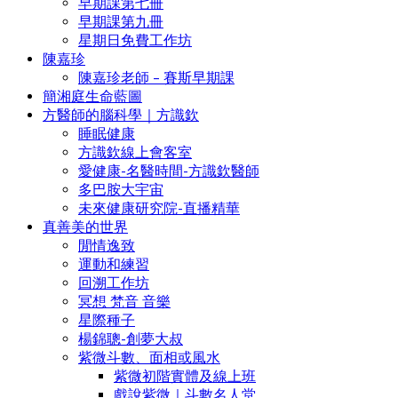
早期課第七冊
早期課第九冊
星期日免費工作坊
陳嘉珍
陳嘉珍老師 – 賽斯早期課
簡湘庭生命藍圖
方醫師的腦科學｜方識欽
睡眠健康
方識欽線上會客室
愛健康-名醫時間-方識欽醫師
多巴胺大宇宙
未來健康研究院-直播精華
真善美的世界
閒情逸致
運動和練習
回溯工作坊
冥想 梵音 音樂
星際種子
楊錦聰-創夢大叔
紫微斗數、面相或風水
紫微初階實體及線上班
戲說紫微｜斗數名人堂