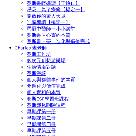
賽斯書輕導讀【王怡仁】
呼吸，為了療癒【楊定一】
開啟你的驚人天賦
唯識導讀【楊定一】
馬冠中醫師ㄧ小小講堂
賽斯書 – 心靈的本質
賽斯書 – 夢、進化與價值完成
Charles 查老師
賽斯工作坊
多次元創想遊樂場
生活情境對話
賽斯漫談
個人與群體事件的本質
夢進化與價值完成
個人實相的本質
賽斯ESP學習班課程
賽斯隱私刪除課程
早期課第一册
早期課第二冊
早期課第四冊
早期課第五冊