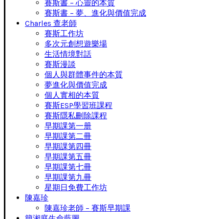
賽斯書 – 心靈的本質
賽斯書 – 夢、進化與價值完成
Charles 查老師
賽斯工作坊
多次元創想遊樂場
生活情境對話
賽斯漫談
個人與群體事件的本質
夢進化與價值完成
個人實相的本質
賽斯ESP學習班課程
賽斯隱私刪除課程
早期課第一册
早期課第二冊
早期課第四冊
早期課第五冊
早期課第七冊
早期課第九冊
星期日免費工作坊
陳嘉珍
陳嘉珍老師 – 賽斯早期課
簡湘庭生命藍圖