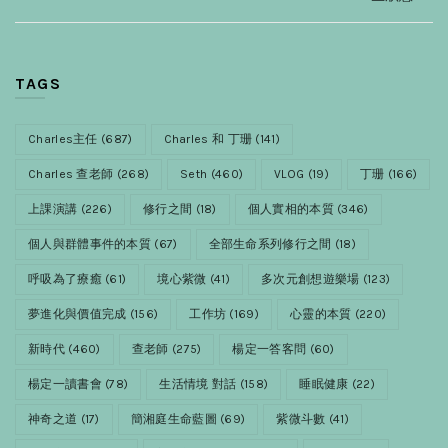
TAGS
Charles主任
(687)
Charles 和 丁珊
(141)
Charles 查老師
(268)
Seth
(460)
VLOG
(19)
丁珊
(166)
上課演講
(226)
修行之間
(18)
個人實相的本質
(346)
個人與群體事件的本質
(67)
全部生命系列修行之間
(18)
呼吸為了療癒
(61)
境心紫微
(41)
多次元創想遊樂場
(123)
夢進化與價值完成
(156)
工作坊
(169)
心靈的本質
(220)
新時代
(460)
查老師
(275)
楊定一答客問
(60)
楊定一讀書會
(78)
生活情境 對話
(158)
睡眠健康
(22)
神奇之道
(17)
簡湘庭生命藍圖
(69)
紫微斗數
(41)