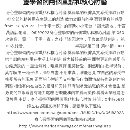
靈學習的兩個重點和核心討論
身心靈學習的兩個重點和核心討論 就簡單的根據真實感受操取行動
把全部的精神用在生活上的創造 致力於眼前的事 面對更真的感受
from: 6/19/2023 《一千零一夜》的賽斯小小電台 「談天說地，千言
萬語話創造」 06192023身心靈學習的兩個重點和核心討論 第1060
次錄音。 暨「一千零一夜」之後「談天說地，千言萬語話創造」 第
59次錄音。 ———————————————— 早期課第二冊-第55節-1060
身心靈學習的兩個重點和核心討論 就簡單的根據真實感受操取行動
把全部的精神用在生活上的創造 致力於眼前的事 面對更真的感受 信
心銘所說的⋯ 至道無難，唯嫌揀擇 但莫憎愛，洞然明白 欲得現前，
莫存順逆 一種平懷，泯然自盡 不用求真，唯能息見 在自然的感受中
接受所有的現象 正面的心態給予支持和信心 負面情緒時作為創作的
調整 相信有內在自己的指引和安排 只有能承受挑戰的事才會發生 是
必要的並永遠會有能力處理 怎麼能和內在層面接觸 看看金剛經是怎
麼教導 主題：身心靈學習的兩個重點和核心討論 時間：0小時58分
鐘左右 感謝支持和了解，請點擊以下連結…
http://www.americannewage.com/enet/MUSIC/HwG/06192023
身心靈學習的兩個重點和核心討論
http://www.americannewage.com/enet/hwg1.asp