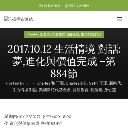
Seth LoveLA:
@SethLoveLA
,
,
Charles 查老師
夢進化與價值完成
生活情境對話
2017.10.12 生活情境 對話:
夢,進化與價值完成 –第
884節
Posted by
Charles 和 丁珊
,
Charles主任
,
Seth
,
丁珊
,
新時代
,
生活情境 對話
,
美國新時代基金會
,
賽斯教育
,
賽斯書
,
身心靈
星期四(10/12/2017) 下午14:00-16:00
夢,進化與價值完成 序-第884節