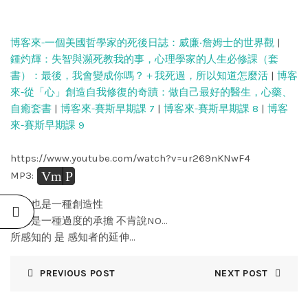
博客來-一個美國哲學家的死後日誌：威廉‧詹姆士的世界觀
|
鍾灼輝：失智與瀕死教我的事，心理學家的人生必修課（套
書）：最後，我會變成你嗎？＋我死過，所以知道怎麼活
|
博客
來-從「心」創造自我修復的奇蹟：做自己最好的醫生，心藥、
自癒套書
|
博客來-賽斯早期課 7
|
博客來-賽斯早期課 8
|
博客
來-賽斯早期課 9
https://www.youtube.com/watch?v=ur269nKNwF4
Vm
P
MP3:
疾病也是一種創造性
乳癌是一種過度的承擔 不肯說NO…
所感知的 是 感知者的延伸…
PREVIOUS POST
NEXT POST