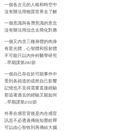
一個各次元的人格和時空中
沒有辦法用物質世界去了解
一個意識與各潛意識的意念
沒有辦法用信念去簡化對應
一個又內含三種身體的肉身
有星光體，心智體和投射體
不可能只以內外科醫學研究
…早期課第261節
一個自己存在於可能事件中
受到各頻道的或然自己影響
記憶也不見得需要直接經驗
那追著過去的經驗又能如何
…早期課第232節
外界在感官背後是內在感官
訊息不必透過傳統知覺銓釋
可以由心智收到再傳給大腦