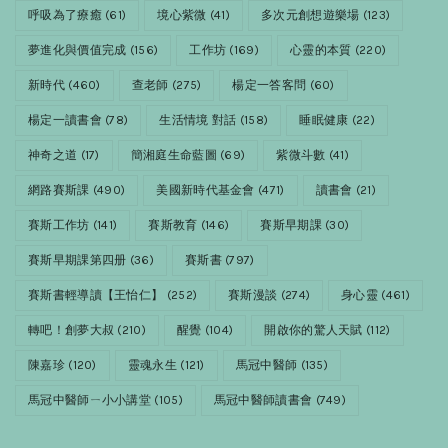
呼吸為了療癒
(61)
境心紫微
(41)
多次元創想遊樂場
(123)
夢進化與價值完成
(156)
工作坊
(169)
心靈的本質
(220)
新時代
(460)
查老師
(275)
楊定一答客問
(60)
楊定一讀書會
(78)
生活情境 對話
(158)
睡眠健康
(22)
神奇之道
(17)
簡湘庭生命藍圖
(69)
紫微斗數
(41)
網路賽斯課
(490)
美國新時代基金會
(471)
讀書會
(21)
賽斯工作坊
(141)
賽斯教育
(146)
賽斯早期課
(30)
賽斯早期課第四册
(36)
賽斯書
(797)
賽斯書輕導讀【王怡仁】
(252)
賽斯漫談
(274)
身心靈
(461)
轉吧！創夢大叔
(210)
醒覺
(104)
開啟你的驚人天賦
(112)
陳嘉珍
(120)
靈魂永生
(121)
馬冠中醫師
(135)
馬冠中醫師ㄧ小小講堂
(105)
馬冠中醫師讀書會
(749)