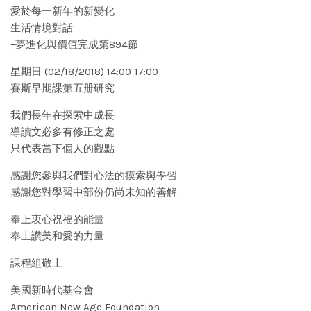
愛於每一新年的新變化
生活情境對話
–夢進化與價值完成第894節
星期日 (02/18/2018) 14:00-17:00
賽斯早期課第五册研究
我們長年在探索中成長
導讀文必多有修正之處
只代表當下個人的觀點
感謝您參與我們對心法的摸索與學習
感謝您對學習中部份仍尚未知的善解
奉上衷心祝福的能量
奉上讚美和愛的力量
課程組敬上
美國新時代基金會
American New Age Foundation