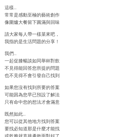
這樣…
常常是感動至極的藝術創作
像圍爐大餐留下圓滿與回味
請大家每人帶一樣菜來吧，
我指的是生活問題的分享！
我們…
一起促膝暢談如同舉杯對飲
不見得能回答您所提的問題
也不見得不會引發自己找到
如果您沒有找到所要的答案
可能因為您早已預設了解法
只有命中您的想法才會滿意
既然如此…
您可以從其他地方找到答案
要找必知道那是什麼才能找
或乾脆就直接勇敢面對好了