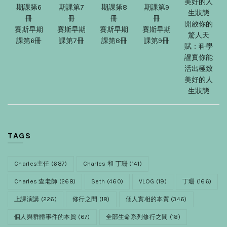
開啟你的
賽斯早期
賽斯早期
賽斯早期
賽斯早期
驚人天
課第6冊
課第7冊
課第8冊
課第9冊
賦：科學
證實你能
活出極致
美好的人
生狀態
TAGS
Charles主任
(687)
Charles 和 丁珊
(141)
Charles 查老師
(268)
Seth
(460)
VLOG
(19)
丁珊
(166)
上課演講
(226)
修行之間
(18)
個人實相的本質
(346)
個人與群體事件的本質
(67)
全部生命系列修行之間
(18)