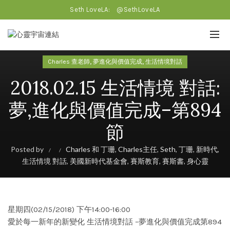
Seth LoveLA:
@SethLoveLA
,
,
Charles 查老師
夢進化與價值完成
生活情境對話
2018.02.15 生活情境 對話:
夢,進化與價值完成–第894
節
Posted by
Charles 和 丁珊
,
Charles主任
,
Seth
,
丁珊
,
新時代
,
生活情境 對話
,
美國新時代基金會
,
賽斯教育
,
賽斯書
,
身心靈
星期四(02/15/2018) 下午14:00-16:00
愛於每一新年的新變化 生活情境對話 –夢進化與價值完成第894