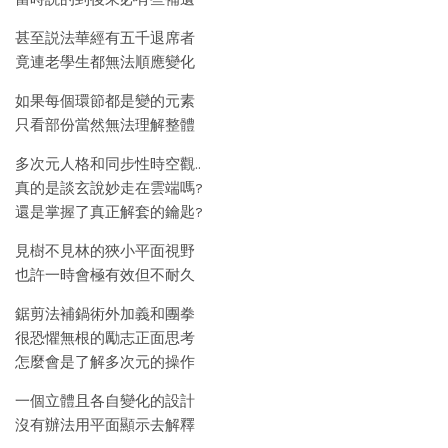
甚至説法華經有五千退席者
竟連老學生都無法順應變化
如果每個環節都是變的元素
只看部份當然無法理解整體
多次元人格和同步性時空觀..
真的是談玄說妙走在雲端嗎?
還是掌握了真正解套的鑰匙?
見樹不見林的狹小平面視野
也許一時會極有效但不耐久
鋸剪法補鍋術外加義和團拳
很恐懼無根的勵志正面思考
怎麼會是了解多次元的操作
一個立體且各自變化的設計
沒有辦法用平面顯示去解釋