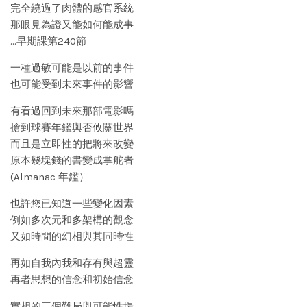
完全繞過了肉體的感官系統
那眼見為證又能如何能成事
…早期課第240節
一種過敏可能是以前的事件
也可能受到未來事件的影響
有看過回到未來那部電影嗎
搶到球賽年鑑與否攸關世界
而且是立即性的把將來改變
原本幾塊錢的書變成掌舵者
(Almanac 年鑑）
也許您已知道一些變化因素
例如多次元和多架構的觀念
又如時間的幻相與其同時性
再如自我內我和存有與超靈
再者思想的信念和初始信念
實相的三個難局與可能性場