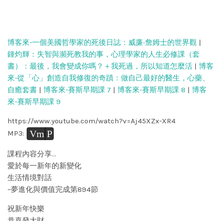
博客來-一個美國哲學家的死後日誌：威廉‧詹姆士的世界觀
|
鍾灼輝：失智與瀕死教我的事，心理學家的人生必修課（套
書）：最後，我會變成你嗎？＋我死過，所以知道怎麼活
|
博客
來-從「心」創造自我修復的奇蹟：做自己最好的醫生，心藥、
自癒套書
|
博客來-賽斯早期課 7
|
博客來-賽斯早期課 8
|
博客
來-賽斯早期課 9
https://www.youtube.com/watch?v=Aj45XZx-XR4
Vm
P
MP3:
課程內容分享…
愛於每一新年的新變化
生活情境對話
–夢進化與價值完成第894節
祝新年快樂
恭喜發大財