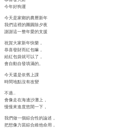
今年好狗運
今天是家鄉的農曆新年
我們這裡的團圓除夕夜
謝謝這一整年愛的支援
祝賀大家新年快樂，
恭喜發財而紅包嘛，
給紅包袋就可以了，
會自動自發填滿的。
今天還是依舊上課
時間地點沒有改變
不過…
會像走在海邊沙灘上，
慢慢來進度悠閒一下，
我們做一個綜合性的論述，
把想像力當綜合維他命用，