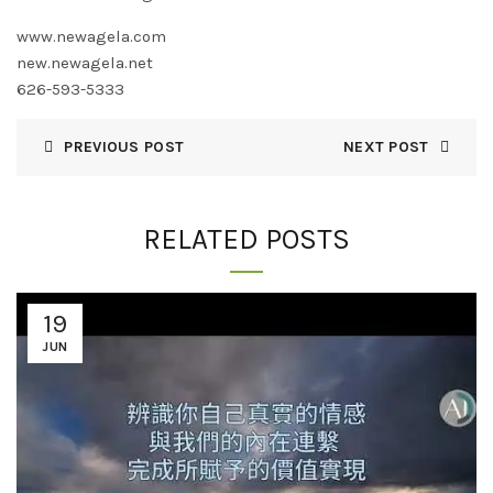
www.newagela.com
new.newagela.net
626-593-5333
PREVIOUS POST
NEXT POST
RELATED POSTS
19
JUN