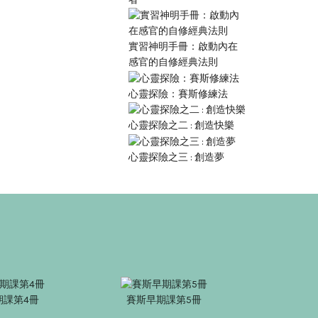
實習神明手冊：啟動內在
感官的自修經典法則
心靈探險：賽斯修練法
心靈探險之二 : 創造快樂
心靈探險之三 : 創造夢
期課第4冊
賽斯早期課第5冊