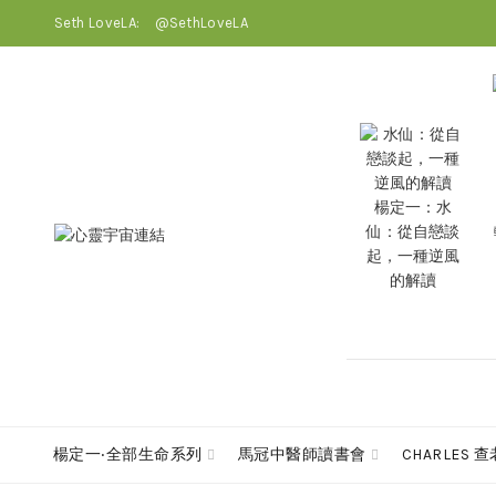
Seth LoveLA:
@SethLoveLA
楊定一：水
仙：從自戀談
起，一種逆風
的解讀
楊定一‧全部生命系列
馬冠中醫師讀書會
CHARLES 