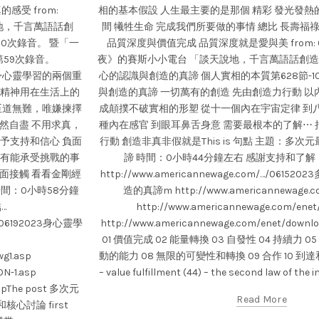
受 from:
相的基本假設 人生最主要的是那個 精彩 發光發熱
說地，千言萬語話創
間 犧牲生命 完成我們所要做的事情 總比 長壽福
60次錄音。 暨「一
品質深度與價值完成 品質深度就是愛與美 from: 6/
59次錄音。
夜》的賽斯小小電台 「談天說地，千言萬語話創造」 
0 身心靈學習的兩個重
心的認識與創造的真諦 個人實相的本質第628節-1
的精神用在生活上的
與創造的真諦 一切萬有的創造 先由創造力行動 以
 至道無難，唯嫌揀擇
成顛撲不破實相的形塑 從十一個內在宇宙定律 到
然自盡 不用求真，
種內在感官 到眼耳鼻舌身意 需要最根本的了解⋯
給予支持和信心 負面
行動 創造非真非假就是This is 句點 主題：多
只有能承受挑戰的事
諦 時間：0小時44分鐘左右 感謝支持和了
面接觸 看看金剛經
http://www.americannewage.com/…/06
間：0小時58分鐘
造的真諦m http://www.americannewage.co
…
http://www.americannewage.com/enet
wG/06192023身心靈學
http://www.americannewage.com/enet/do
01 價值完成 02 能量轉換 03 自發性 04 持續力 05
g1.asp
動的能力 08 無限的可變性和轉換 09 合作 10 到達
N-1.asp
– value fulfillment (44) – the second law of the in
aspThe post 多次元
Read More
心討論 first