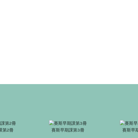
課第2冊
賽斯早期課第3冊
賽斯早