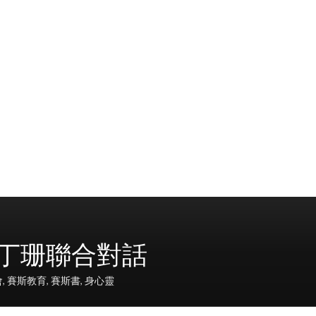
S 和丁珊聯合對話
會
,
賽斯教育
,
賽斯書
,
身心靈