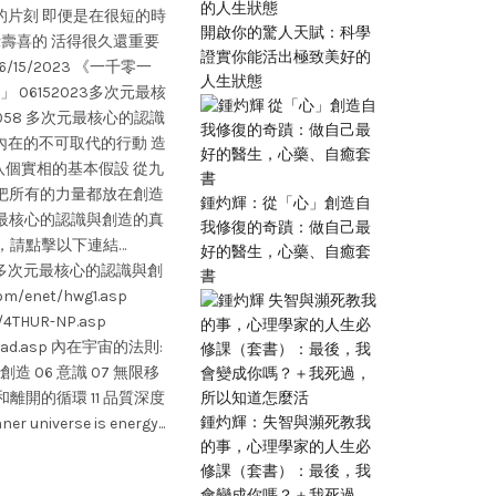
的片刻 即便是在很短的時
創造力 . 十一個內在宇宙 .八個實相的根
開啟你的驚人天賦：科學
祿壽喜的 活得很久還重要
麼？目的在哪裡？我們應該怎麼做？ 十一個
證實你能活出極致美好的
15/2023 《一千零一
或基本假設 01:30 八個實相的根本假設或基本假設 (
人生狀態
06152023多次元最核
容可用價值實現(完成)來貫穿 「創造」跟「價值
058 多次元最核心的認識
照你的興趣、本份在創作的時候 你會消除掉所有
內在的不可取代的行動 造
Attention 全神貫注的狀態 45:56 查叔繼續:
八個實相的基本假設 從九
就發生什麼結果 衷於自己的感覺 55:04 創造本身
 把所有的力量都放在創造
什麼樣的天賦責任，你按照你的本心本性，絕對不
鍾灼輝：從「心」創造自
次元最核心的認識與創造的真
課 第56節 如果你還沒有跟你的內在連接的
我修復的奇蹟：做自己最
解，請點擊以下連結…
而已 01:06:30 moment point 力矩點 0
好的醫生，心藥、自癒套
152023多次元最核心的認識與創
態，也就是你在抓靈感的狀態 01:13:30 早
書
m/enet/hwg1.asp
根本假設或 基本假設 (root assumptio
/4THUR-NP.asp
假設還有更多。 現在，第一：能量和行動
wnload.asp 內在宇宙的法則:
沒有一個必須適用於肉體運動。 第二：所
 創造 06 意識 07 無限移
行動起源。靈性能量引導精神行動。 第三
和離開的循環 11 品質深度
存，具有強度方面的價值。 第四：物體，
鍾灼輝：失智與瀕死教我
ner universe is energy...
量團塊。 第五：時間序列中的穩定性，除
的事，心理學家的人生必
假設之外，對於物體不是必要的前提條件。
修課（套書）：最後，我
障存在。 第七：廣闊現在，在這裡更加適用
會變成你嗎？＋我死過，