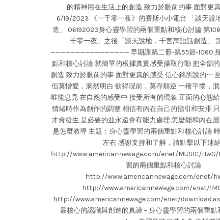
的精神用在生活上的創造 致力於眼前的事 面對更真的感
6/19/2023 《一千零一夜》的賽斯小小電台 「談天
造」 06192023身心靈學習的兩個重點和核心討論 第10
千零一夜」之後「談天說地，千言萬語話創造」 第
———————————————— 早期課第二冊-第55節-106
點和核心討論 就簡單的根據真實感受操取行動 把全部
創造 致力於眼前的事 面對更真的感受 信心銘所說的⋯
但莫憎愛，洞然明白 欲得現前，莫存順逆 一種平懷，泯
唯能息見 在自然的感受中 接受所有的現象 正面的心態
情緒時作為創作的調整 相信有內在自己的指引和安排 
才會發生 是必要的並永遠會有能力處理 怎麼能和內在層
是怎麼教導 主題：身心靈學習的兩個重點和核心討論 時
左右 感謝支持和了解，請點擊以下連結
http://www.americannewage.com/enet/MUSIC/H
習的兩個重點和核心討論
http://www.americannewage.com/enet/hw
http://www.americannewage.com/enet/1MO
http://www.americannewage.com/enet/download.
最核心的認識與創造的真諦 – 身心靈學習的兩個重點和核