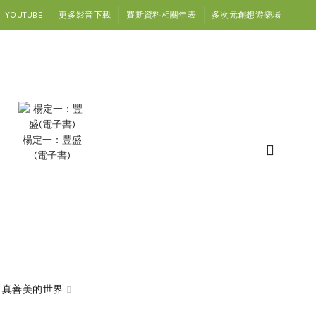
YOUTUBE
更多影音下載
賽斯資料相關年表
多次元創想遊樂場
楊定一：豐盛
(電子書)
真善美的世界