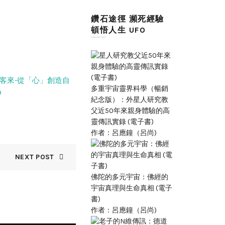
鑽石途徑 瀕死經驗
頓悟人生 UFO
客來-從「心」創造自
多重宇宙靈界科學（暢銷
9
紀念版）：外星人研究教
父近50年來親身體驗的高
靈傳訊實錄 (電子書)
作者：呂應鐘（呂尚)
NEXT POST
佛陀的多元宇宙：佛經的
宇宙真理與生命真相 (電子
書)
作者：呂應鐘（呂尚)