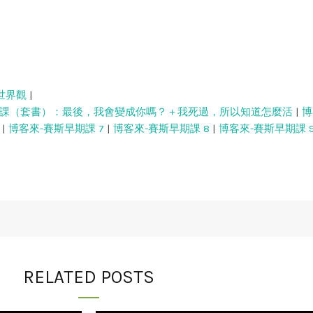
世界觀
|
課（套書）：最後，我會變成你嗎？＋我死過，所以知道怎麼活
|
博
|
博客來-賽斯早期課 7
|
博客來-賽斯早期課 8
|
博客來-賽斯早期課 
RELATED POSTS