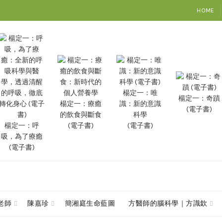
HOME
楊定一：唯
楊定一：奇蹟
楊定一：療癒
識：新的意識
(電子書)
的飲食與斷食
科學
楊定一：呼
(電子書)
(電子書)
吸，為了療癒
(電子書)
查老師
陳嘉珍
簡湘庭生命藍圖
方醫師的腦科學｜方識欽