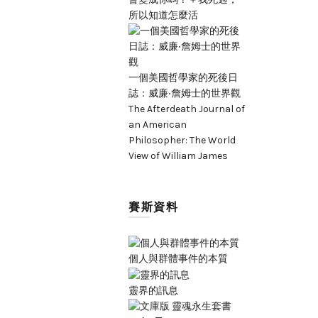
的唯一屏障是精神屏障，或靈性屏障。 There are
所以知道怎麼活
assumptions and many minor ones.
Read More
一個美國哲學家的死後日
誌：威廉‧詹姆士的世界觀
The Afterdeath Journal of
an American
Philosopher: The World
View of William James
賽斯資料
個人與群體事件的本質
靈界的訊息